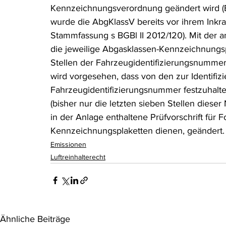
Kennzeichnungsverordnung geändert wird (BG
Rohstoffrecht
(Umwelt-)Strafrecht
Tierschutzrecht
wurde die AbgKlassV bereits vor ihrem Inkraft
Stammfassung s BGBl II 2012/120). Mit der 
die jeweilige Abgasklassen-Kennzeichnungspl
Verfahrensrecht
Vergaberecht
Verkehr- und Transp
Stellen der Fahrzeugidentifizierungsnummer 
wird vorgesehen, dass von den zur Identifizi
Fahrzeugidentifizierungsnummer festzuhalte
Wasserrecht
RDU Umwelt-Ausgabe
Erdgas
S
(bisher nur die letzten sieben Stellen diese
in der Anlage enthaltene Prüfvorschrift für 
Kennzeichnungsplaketten dienen, geändert.
Emissionen
Luftreinhalterecht
Ähnliche Beiträge