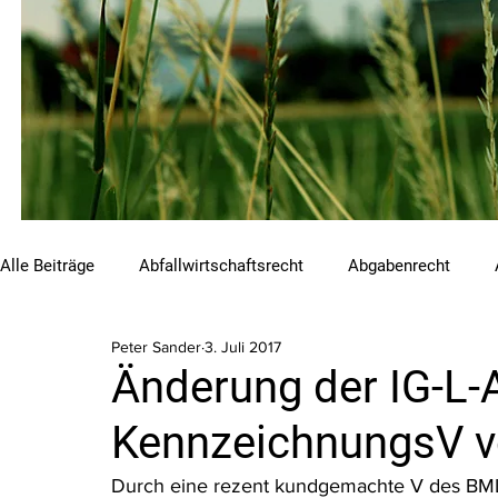
Alle Beiträge
Abfallwirtschaftsrecht
Abgabenrecht
Peter Sander
3. Juli 2017
Beihilfen und Förderungen
Chemikalienrecht
Emis
Änderung der IG-L-
KennzeichnungsV vor
Luftreinhalterecht
Naturschutzrecht
Raumordnungs
Durch eine rezent kundgemachte V des BML