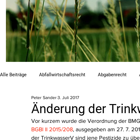
Alle Beiträge
Abfallwirtschaftsrecht
Abgabenrecht
Peter Sander
3. Juli 2017
Beihilfen und Förderungen
Chemikalienrecht
Emis
Änderung der Trin
Vor kurzem wurde die Verordnung der BMG, 
Luftreinhalterecht
Naturschutzrecht
Raumordnungs
BGBl II 2015/208
, ausgegeben am 27. 7. 20
der TrinkwasserV sind jene Pestizide zu üb