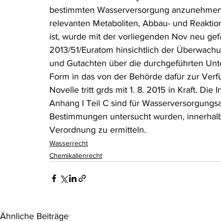
bestimmten Wasserversorgung anzunehmen ist.
Rohstoffrecht
(Umwelt-)Strafrecht
Tierschutzrecht
relevanten Metaboliten, Abbau- und Reakti
ist, wurde mit der vorliegenden Nov neu gef
2013/51/Euratom hinsichtlich der Überwachun
Verfahrensrecht
Vergaberecht
Verkehr- und Transp
und Gutachten über die durchgeführten Unte
Form in das von der Behörde dafür zur Verf
Novelle tritt grds mit 1. 8. 2015 in Kraft. Die
Wasserrecht
RDU Umwelt-Ausgabe
Erdgas
S
Anhang I Teil C sind für Wasserversorgungsa
Bestimmungen untersucht wurden, innerhalb 
Verordnung zu ermitteln.
Wasserrecht
Chemikalienrecht
Ähnliche Beiträge