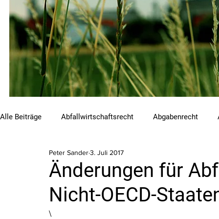
Alle Beiträge
Abfallwirtschaftsrecht
Abgabenrecht
Peter Sander
3. Juli 2017
Beihilfen und Förderungen
Chemikalienrecht
Emis
Änderungen für Abf
Nicht-OECD-Staate
Luftreinhalterecht
Naturschutzrecht
Raumordnungs
\