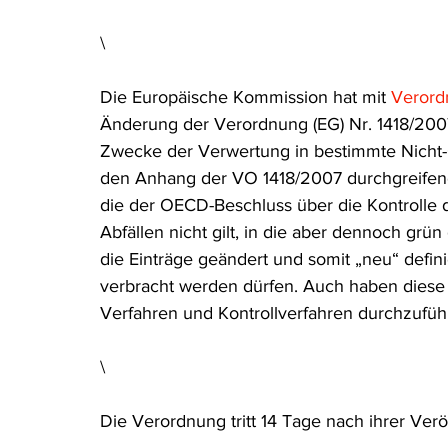
Rohstoffrecht
(Umwelt-)Strafrecht
Tierschutzrecht
\
Die Europäische Kommission hat mit 
Verord
Verfahrensrecht
Vergaberecht
Verkehr- und Transp
Änderung der Verordnung (EG) Nr. 1418/200
Zwecke der Verwertung in bestimmte Nicht-
den Anhang der VO 1418/2007 durchgreifend 
Wasserrecht
RDU Umwelt-Ausgabe
Erdgas
S
die der OECD-Beschluss über die Kontrolle
Abfällen nicht gilt, in die aber dennoch grün 
die Einträge geändert und somit „neu“ defin
verbracht werden dürfen. Auch haben diese 
Verfahren und Kontrollverfahren durchzuführ
\
Die Verordnung tritt 14 Tage nach ihrer Verö