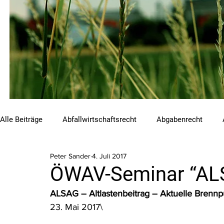
Alle Beiträge
Abfallwirtschaftsrecht
Abgabenrecht
Peter Sander
4. Juli 2017
Beihilfen und Förderungen
Chemikalienrecht
Emis
ÖWAV-Seminar “AL
ALSAG – Altlastenbeitrag – Aktuelle Brennp
Luftreinhalterecht
Naturschutzrecht
Raumordnungs
23. Mai 2017\