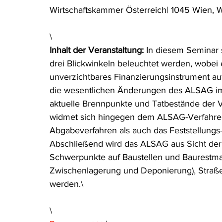
Wirtschaftskammer Österreich| 1045 Wien, 
Rohstoffrecht
(Umwelt-)Strafrecht
Tierschutzrecht
\
Inhalt der Veranstaltung: 
In diesem Seminar 
Verfahrensrecht
Vergaberecht
Verkehr- und Transp
drei Blickwinkeln beleuchtet werden, wobei
unverzichtbares Finanzierungsinstrument au
die wesentlichen Änderungen des ALSAG i
Wasserrecht
RDU Umwelt-Ausgabe
Erdgas
S
aktuelle Brennpunkte und Tatbestände der 
widmet sich hingegen dem ALSAG-Verfahren 
Abgabeverfahren als auch das Feststellungs-
Abschließend wird das ALSAG aus Sicht der b
Schwerpunkte auf Baustellen und Baurestmas
Zwischenlagerung und Deponierung), Straße
werden.\
\