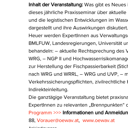
Inhalt der Veranstaltung: 
Was gibt es Neues 
Rohstoffrecht
(Umwelt-)Strafrecht
Tierschutzrecht
dieses jährliche Praxisseminar über aktuelle
und die legistischen Entwicklungen im Wass
dargestellt und ihre Auswirkungen diskutiert.
Verfahrensrecht
Vergaberecht
Verkehr- und Transp
Heuer werden ExpertInnen aus Verwaltungsg
BMLFUW, Landesregierungen, Universität u
behandeln: – aktuelle Rechtsprechung des
Wasserrecht
RDU Umwelt-Ausgabe
Erdgas
S
WRG, – NGP II und Hochwasserrisikomanage
zur Herstellung der Fischpassierbarkeit (Sti
nach WRG und WRRL, – WRG und UVP, – mo
Verkehrssicherungspflichten, zivilrechtlich
Indirekteinleitung.
Die ganztägige Veranstaltung bietet praxisn
ExpertInnen zu relevanten „Brennpunkten“ 
Programm >>>
Informationen und Anmeldun
88, 
Vorauer@oewav.at
,  
www.oewav.at