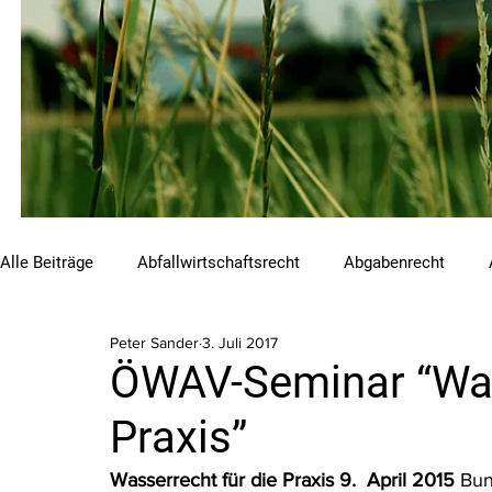
Alle Beiträge
Abfallwirtschaftsrecht
Abgabenrecht
Peter Sander
3. Juli 2017
Beihilfen und Förderungen
Chemikalienrecht
Emis
ÖWAV-Seminar “Was
Praxis”
Luftreinhalterecht
Naturschutzrecht
Raumordnungs
Wasserrecht für die Praxis 9.  April 2015
 Bu