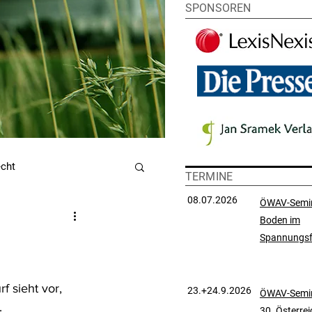
SPONSOREN
echt
TERMINE
08.07.2026
ÖWAV-Semi
Boden im
utzrecht
Spannungsf
chtsprechungssammlung
 sieht vor, 
23.+24.9.2026
ÖWAV-Semin
 
30. Österre