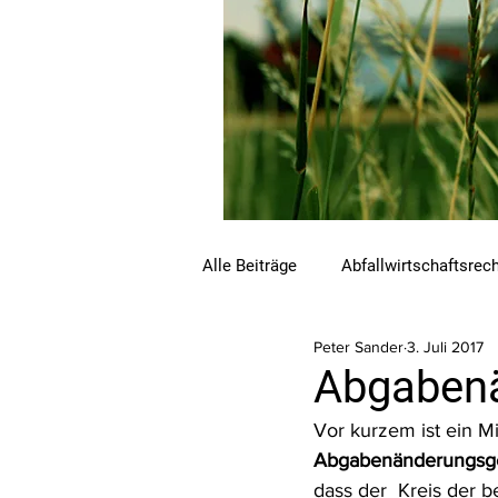
Alle Beiträge
Abfallwirtschaftsrec
Peter Sander
3. Juli 2017
Beihilfen und Förderungen
C
Abgaben
Vor kurzem ist ein Min
Luftreinhalterecht
Naturschu
Abgabenänderungsge
dass der  Kreis der 