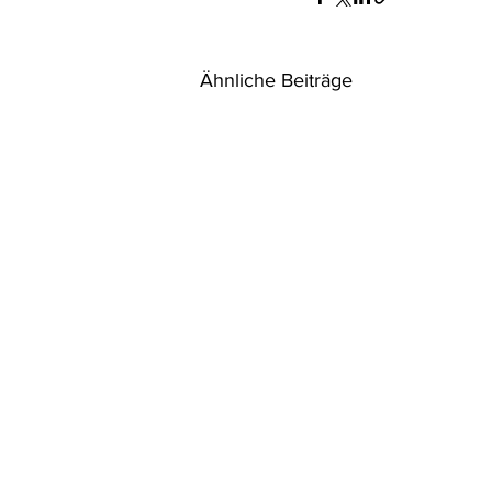
Ähnliche Beiträge
NEUGESTALTUNG DES EU-
EMISSIONSHANDELSSYSTE
Die EU hat das europäische