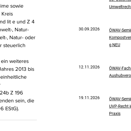
eime sowie 
Umweltrech
mationen
UVP-Recht
 Kreis 
 lit e und Z 4 
elt-, Natur- 
30.09.2026
ÖWAV-Semin
ölkerrecht
t-, Natur- oder 
Kompostve
 steuerlich 
g NEU
ein weiteres 
12.11.2026
ÖWAV-Fachd
ahres 2013 bis 
Aushubvero
einheitliche 
 
124b Z 196 
19.11.2026
ÖWAV-Semin
nden sein, die 
UVP-Recht i
96 EStG).
Praxis