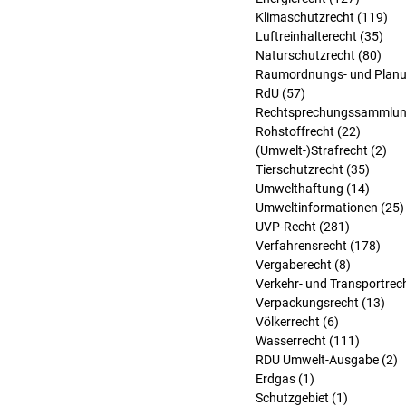
Klimaschutzrecht
(119)
119
Luftreinhalterecht
(35)
35 
Naturschutzrecht
(80)
80 B
Raumordnungs- und Planu
RdU
(57)
57 Beiträge
Rechtsprechungssammlu
Rohstoffrecht
(22)
22 Beit
(Umwelt-)Strafrecht
(2)
2 B
Tierschutzrecht
(35)
35 Bei
Umwelthaftung
(14)
14 Bei
Umweltinformationen
(25)
UVP-Recht
(281)
281 Beitr
Verfahrensrecht
(178)
178 
Vergaberecht
(8)
8 Beiträg
Verkehr- und Transportrec
Verpackungsrecht
(13)
13 
Völkerrecht
(6)
6 Beiträge
Wasserrecht
(111)
111 Bei
RDU Umwelt-Ausgabe
(2)
2
Erdgas
(1)
1 Beitrag
Schutzgebiet
(1)
1 Beitrag