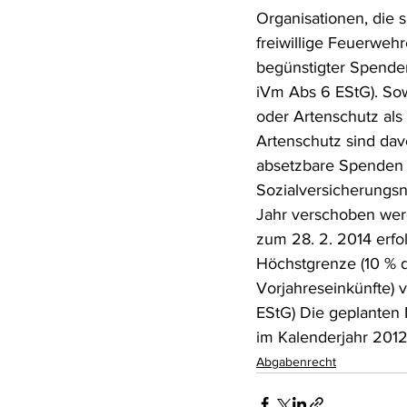
Organisationen, die 
Rohstoffrecht
(Umwelt-)Stra
freiwillige Feuerweh
begünstigter Spenden
iVm Abs 6 EStG). So
Verfahrensrecht
Vergaberec
oder Artenschutz al
Artenschutz sind dav
absetzbare Spenden 
Wasserrecht
RDU Umwelt-A
Sozialversicherungs
Jahr verschoben werd
zum 28. 2. 2014 erfol
Höchstgrenze (10 % 
Vorjahreseinkünfte) v
EStG) Die geplanten
im Kalenderjahr 2012 
Abgabenrecht