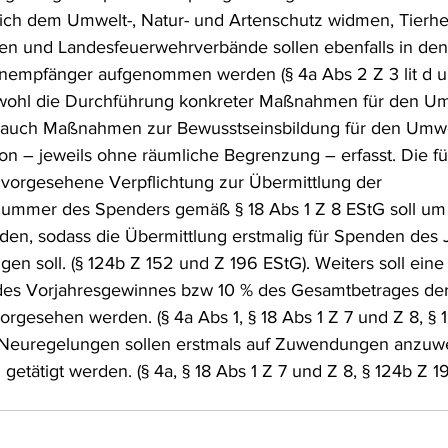
sich dem Umwelt-, Natur- und Artenschutz widmen, Tierh
frecht
Tierschutzrecht
Umwelthaftung
Umweltinfor
ren und Landesfeuerwehrverbände sollen ebenfalls in den
empfänger aufgenommen werden (§ 4a Abs 2 Z 3 lit d und
wohl die Durchführung konkreter Maßnahmen für den Umw
ht
Verkehr- und Transportrecht
Verpackungsrecht
V
s auch Maßnahmen zur Bewusstseinsbildung für den Umwel
on – jeweils ohne räumliche Begrenzung – erfasst. Die für
vorgesehene Verpflichtung zur Übermittlung der 
usgabe
Erdgas
Schutzgebiet
Forstrecht
nummer des Spenders gemäß § 18 Abs 1 Z 8 EStG soll um 
en, sodass die Übermittlung erstmalig für Spenden des J
gen soll. (§ 124b Z 152 und Z 196 EStG). Weiters soll eine 
des Vorjahresgewinnes bzw 10 % des Gesamtbetrages der
orgesehen werden. (§ 4a Abs 1, § 18 Abs 1 Z 7 und Z 8, § 
 Neuregelungen sollen erstmals auf Zuwendungen anzuwe
getätigt werden. (§ 4a, § 18 Abs 1 Z 7 und Z 8, § 124b Z 1