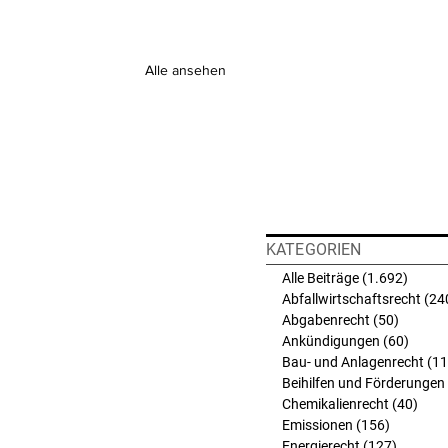
Alle ansehen
KATEGORIEN
Alle Beiträge
(1.692)
1.692 
Abfallwirtschaftsrecht
(24
Abgabenrecht
(50)
50 Beit
Ankündigungen
(60)
60 Bei
Bau- und Anlagenrecht
(11
Beihilfen und Förderungen
Chemikalienrecht
(40)
40 B
Emissionen
(156)
156 Beit
Energierecht
(127)
127 Bei