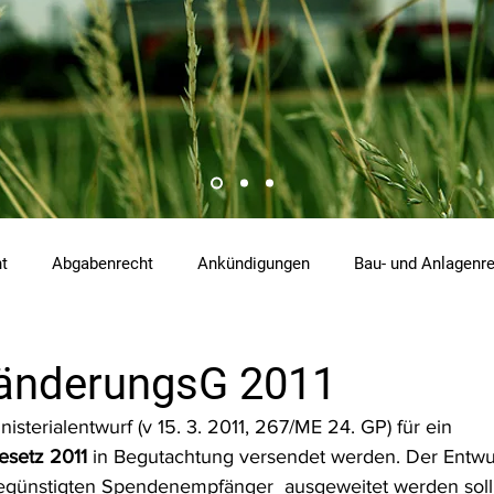
ht
Abgabenrecht
Ankündigungen
Bau- und Anlagenr
hemikalienrecht
Emissionen
Energierecht
Klimasch
änderungsG 2011
isterialentwurf (v 15. 3. 2011, 267/ME 24. GP) für ein 
tzrecht
Raumordnungs- und Planungsrecht
RdU
Re
setz 2011
 in Begutachtung versendet werden. Der Entwurf
begünstigten Spendenempfänger  ausgeweitet werden soll.