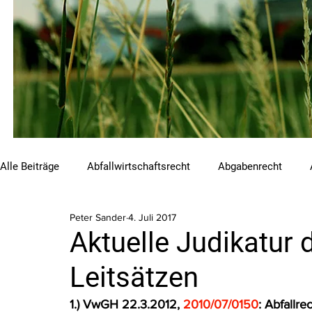
Alle Beiträge
Abfallwirtschaftsrecht
Abgabenrecht
Peter Sander
4. Juli 2017
Beihilfen und Förderungen
Chemikalienrecht
Emis
Aktuelle Judikatur
Leitsätzen
Luftreinhalterecht
Naturschutzrecht
Raumordnungs
1.) VwGH 22.3.2012, 
2010/07/0150
: Abfallre