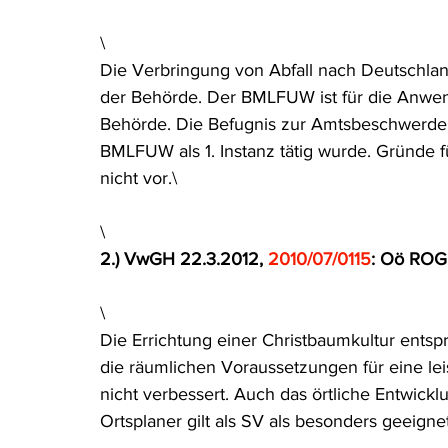
Rohstoffrecht
(Umwelt-)Strafrecht
Tierschutzrecht
\
Die Verbringung von Abfall nach Deutschla
der Behörde. Der BMLFUW ist für die Anwe
Verfahrensrecht
Vergaberecht
Verkehr- und Transp
Behörde. Die Befugnis zur Amtsbeschwerde is
BMLFUW als 1. Instanz tätig wurde. Gründe fü
nicht vor.\
Wasserrecht
RDU Umwelt-Ausgabe
Erdgas
S
\
2.) VwGH 22.3.2012, 
2010/07/0115
: Oö ROG.
\
Die Errichtung einer Christbaumkultur entsp
die räumlichen Voraussetzungen für eine lei
nicht verbessert. Auch das örtliche Entwickl
Ortsplaner gilt als SV als besonders geeigne