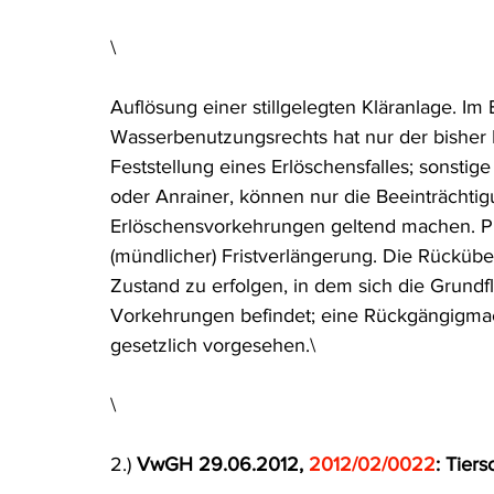
Rohstoffrecht
(Umwelt-)Strafrecht
Tierschutzrecht
\
Auflösung einer stillgelegten Kläranlage. Im
Verfahrensrecht
Vergaberecht
Verkehr- und Transp
Wasserbenutzungsrechts hat nur der bisher Be
Feststellung eines Erlöschensfalles; sonsti
oder Anrainer, können nur die Beeinträchti
Wasserrecht
RDU Umwelt-Ausgabe
Erdgas
S
Erlöschensvorkehrungen geltend machen. Prä
(mündlicher) Fristverlängerung. Die Rücküb
Zustand zu erfolgen, in dem sich die Grundf
Vorkehrungen befindet; eine Rückgängigmac
gesetzlich vorgesehen.\
\
2.) 
VwGH 29.06.2012, 
2012/02/0022
: Tier