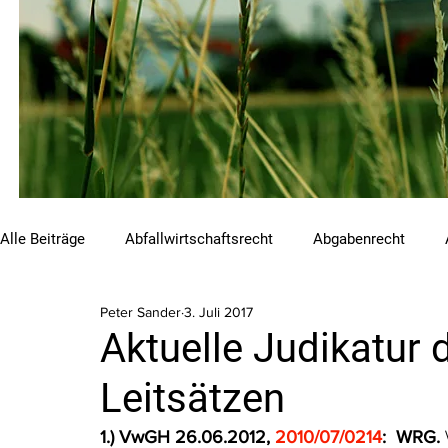
Alle Beiträge
Abfallwirtschaftsrecht
Abgabenrecht
Peter Sander
3. Juli 2017
Beihilfen und Förderungen
Chemikalienrecht
Emis
Aktuelle Judikatur
Leitsätzen
Luftreinhalterecht
Naturschutzrecht
Raumordnungs
1.) VwGH 26.06.2012, 
2010/07/0214
:  WRG. 