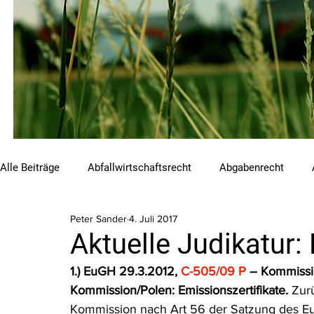
Alle Beiträge
Abfallwirtschaftsrecht
Abgabenrecht
Peter Sander
4. Juli 2017
Beihilfen und Förderungen
Chemikalienrecht
Emis
Aktuelle Judikatu
1.) EuGH 29.3.2012, 
C-505/09 P
 – Kommissi
Luftreinhalterecht
Naturschutzrecht
Raumordnungs
Kommission/Polen: Emissionszertifikate. 
Zur
Kommission nach Art 56 der Satzung des E