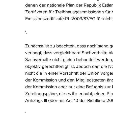
denen der nationale Plan der Republik Estla
Rohstoffrecht
(Umwelt-)Strafrecht
Tierschutzrecht
Zertifikaten für Treibhausgasemissionen fü
Emissionszertifikate-RL 2003/87/EG für nichti
Verfahrensrecht
Vergaberecht
Verkehr- und Transp
\
Zunächst ist zu beachten, dass nach ständi
Wasserrecht
RDU Umwelt-Ausgabe
Erdgas
S
verlangt, dass vergleichbare Sachverhalte ni
Sachverhalte nicht gleich behandelt werden,
objektiv gerechtfertigt ist. Jedoch darf die
nicht die in einer Vorschrift der Union vor
der Kommission und den Mitgliedstaaten änder
der Kommission aber nur eine Befugnis zur K
Zuteilungspläne, die es ihr erlaubt, einen Pl
Anhangs III oder mit Art. 10 der Richtlinie 20