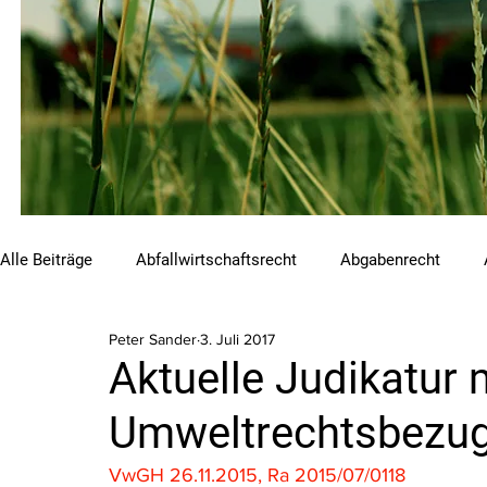
Alle Beiträge
Abfallwirtschaftsrecht
Abgabenrecht
Peter Sander
3. Juli 2017
Beihilfen und Förderungen
Chemikalienrecht
Emis
Aktuelle Judikatur 
Umweltrechtsbezug 
Luftreinhalterecht
Naturschutzrecht
Raumordnungs
VwGH 26.11.2015, Ra 2015/07/0118