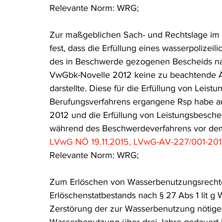
Relevante Norm: WRG;
Rohstoffrecht
(Umwelt-)Strafrecht
Tierschutzrecht
Zur maßgeblichen Sach- und Rechtslage im E
fest, dass die Erfüllung eines wasserpolizei
Verfahrensrecht
Vergaberecht
Verkehr- und Transp
des in Beschwerde gezogenen Bescheids na
VwGbk-Novelle 2012 keine zu beachtende 
darstellte. Diese für die Erfüllung von Lei
Wasserrecht
RDU Umwelt-Ausgabe
Erdgas
S
Berufungsverfahrens ergangene Rsp habe au
2012 und die Erfüllung von Leistungsbesch
während des Beschwerdeverfahrens vor de
LVwG NÖ 19.11.2015, LVwG-AV-227/001-20
Relevante Norm: WRG;
Zum Erlöschen von Wasserbenutzungsrechten
Erlöschenstatbestands nach § 27 Abs 1 lit g
Zerstörung der zur Wasserbenutzung nötige