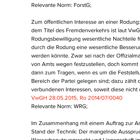
Relevante Norm: ForstG;
Rohstoffrecht
(Umwelt-)Strafrecht
Tierschutzrecht
Zum öffentlichen Interesse an einer Rodung: 
dem Titel des Fremdenverkehrs ist laut VwG
Verfahrensrecht
Vergaberecht
Verkehr- und Transp
Rodungsbewilligung wesentliche Nachteile 
durch die Rodung eine wesentliche Besserun
werden könnte. Zwar sei nach der Offizialma
Wasserrecht
RDU Umwelt-Ausgabe
Erdgas
S
von Amts wegen festzustellen, doch kommt d
dann zum Tragen, wenn es um die Feststellu
Bereich der Partei gelegen sind; dazu zählt
verbundenen Interessen, soweit diese nicht 
VwGH 28.05.2015, Ro 2014/07/0040
Relevante Norm: WRG;
Im Zusammenhang mit einem Auftrag zur An
Stand der Technik: Der mangelnde Ausspru