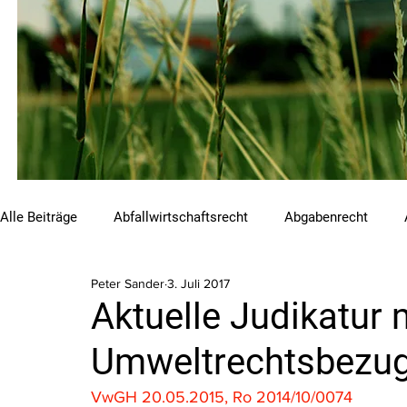
Alle Beiträge
Abfallwirtschaftsrecht
Abgabenrecht
Peter Sander
3. Juli 2017
Beihilfen und Förderungen
Chemikalienrecht
Emis
Aktuelle Judikatur 
Umweltrechtsbezug 
Luftreinhalterecht
Naturschutzrecht
Raumordnungs
VwGH 20.05.2015, Ro 2014/10/0074