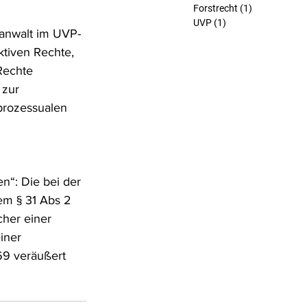
Forstrecht
(1)
1 Beitrag
UVP
(1)
1 Beitrag
tanwalt im UVP-
ktiven Rechte, 
Rechte 
zur 
prozessualen 
n“: Die bei der 
m § 31 Abs 2 
her einer 
iner 
69 veräußert 