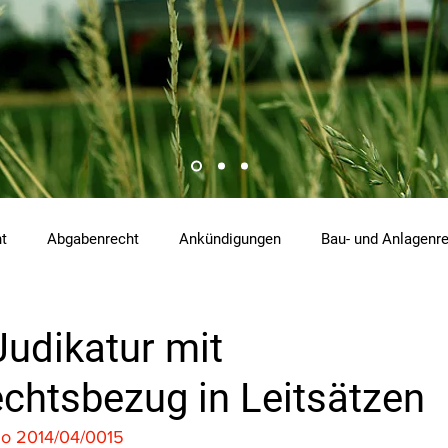
ht
Abgabenrecht
Ankündigungen
Bau- und Anlagenr
hemikalienrecht
Emissionen
Energierecht
Klimasch
Judikatur mit
chtsbezug in Leitsätzen
tzrecht
Raumordnungs- und Planungsrecht
RdU
Re
o 2014/04/0015