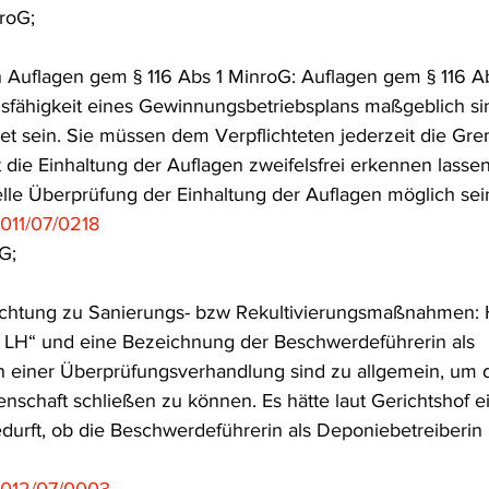
roG;
frecht
Tierschutzrecht
Umwelthaftung
Umweltinfor
 Auflagen gem § 116 Abs 1 MinroG: Auflagen gem § 116 Ab
sfähigkeit eines Gewinnungsbetriebsplans maßgeblich si
ht
Verkehr- und Transportrecht
Verpackungsrecht
V
t sein. Sie müssen dem Verpflichteten jederzeit die Gre
 die Einhaltung der Auflagen zweifelsfrei erkennen lasse
elle Überprüfung der Einhaltung der Auflagen möglich sei
usgabe
Erdgas
Schutzgebiet
Forstrecht
011/07/0218
G;
lichtung zu Sanierungs- bzw Rekultivierungsmaßnahmen: 
s LH“ und eine Bezeichnung der Beschwerdeführerin als 
n einer Überprüfungsverhandlung sind zu allgemein, um d
nschaft schließen zu können. Es hätte laut Gerichtshof 
durft, ob die Beschwerdeführerin als Deponiebetreiberin 