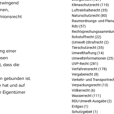
 zwingend 
Klimaschutzrecht
(119)
119
nen, 
Luftreinhalterecht
(35)
35 
Naturschutzrecht
(80)
80 B
nionsrecht 
Raumordnungs- und Planu
RdU
(57)
57 Beiträge
Rechtsprechungssammlu
Rohstoffrecht
(22)
22 Beit
(Umwelt-)Strafrecht
(2)
2 B
Tierschutzrecht
(35)
35 Bei
ng einer 
Umwelthaftung
(14)
14 Bei
osen 
Umweltinformationen
(25)
UVP-Recht
(281)
281 Beitr
, dass die 
Verfahrensrecht
(178)
178 
Vergaberecht
(8)
8 Beiträg
 gebunden ist. 
Verkehr- und Transportrec
 hat und auf 
Verpackungsrecht
(13)
13 
Völkerrecht
(6)
6 Beiträge
n Eigentümer 
Wasserrecht
(111)
111 Bei
RDU Umwelt-Ausgabe
(2)
2
Erdgas
(1)
1 Beitrag
Schutzgebiet
(1)
1 Beitrag