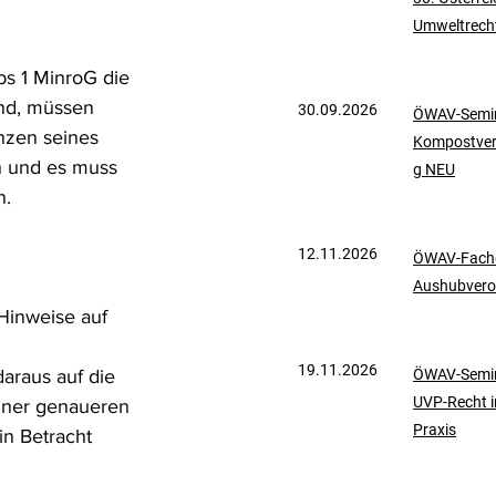
Umweltrech
mationen
UVP-Recht
s 1 MinroG die 
nd, müssen 
30.09.2026
ÖWAV-Semin
ölkerrecht
nzen seines 
Kompostve
n und es muss 
g NEU
n.
12.11.2026
ÖWAV-Fachd
Aushubvero
Hinweise auf 
19.11.2026
araus auf die 
ÖWAV-Semin
UVP-Recht i
einer genaueren 
Praxis
in Betracht 