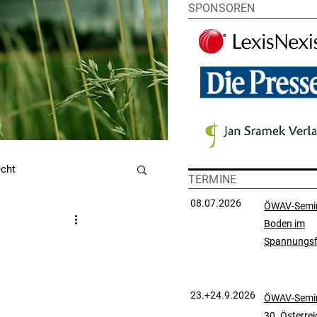
SPONSOREN
echt
TERMINE
08.07.2026
ÖWAV-Semi
Boden im
utzrecht
Spannungsf
chtsprechungssammlung
23.+24.9.2026
ÖWAV-Semin
30. Österre