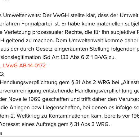
es Umweltanwalts: Der VwGH stellte klar, dass der Umwel
verfahren Formalpartei ist. Er habe keine materiellen subje
die Verletzung prozessualer Rechte, die für ihn subjektive 
wGH geltend zu machen. Dem Umweltanwalt komme daher 
 aus der durch Gesetz eingeräumten Stellung folgenden 
sionslegitimation iSd Art 133 Abs 6 Z 1 B-VG zu.
, LVwG-AB-14-0172
G;
andlungsverpflichtung gem § 31 Abs 2 WRG bei „Altlaste
erverunreinigung entstehende Handlungsverpflichtung ge
er Novelle 1969 geschaffen und trifft daher den Verursac
r die Anlagen bzw Liegenschaften, bei denen es infolge se
r dem 2. Weltkrieg zu Kontaminationen kam, bereits vor 19
t Adressat eines Auftrags gem § 31 Abs 3 WRG.
g