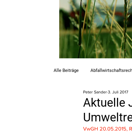
Alle Beiträge
Abfallwirtschaftsrec
Peter Sander
3. Juli 2017
Beihilfen und Förderungen
C
Aktuelle 
Umweltre
Luftreinhalterecht
Naturschu
VwGH 20.05.2015, R