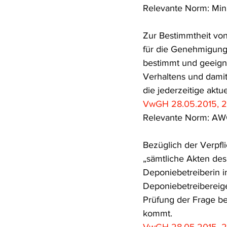
Relevante Norm: Min
Rohstoffrecht
(Umwelt-)Stra
Zur Bestimmtheit von
für die Genehmigung
Verfahrensrecht
Vergaberec
bestimmt und geeigne
Verhaltens und damit
die jederzeitige aktu
Wasserrecht
RDU Umwelt-A
VwGH 28.05.2015, 2
Relevante Norm: AW
Bezüglich der Verpf
„sämtliche Akten de
Deponiebetreiberin i
Deponiebetreibereige
Prüfung der Frage be
kommt.