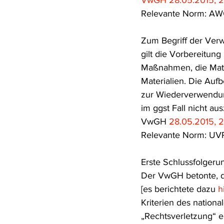
VwGH 28.05.2015, 2
Relevante Norm: AW
Zum Begriff der Ver
gilt die Vorbereitun
Maßnahmen, die Mater
Materialien. Die Auf
zur Wiederverwendun
im ggst Fall nicht au
VwGH 
28.05.2015, 
Relevante Norm: UV
Erste Schlussfolgeru
Der VwGH betonte, d
[es berichtete dazu 
h
Kriterien des nationa
„Rechtsverletzung“ e