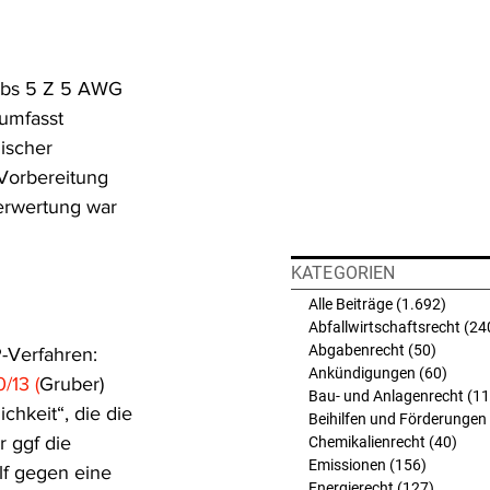
Abs 5 Z 5 AWG 
umfasst 
ischer 
Vorbereitung 
erwertung war 
KATEGORIEN
Alle Beiträge
(1.692)
1.692 
Abfallwirtschaftsrecht
(24
Abgabenrecht
(50)
50 Beit
-Verfahren: 
Ankündigungen
(60)
60 Bei
/13 (
Gruber) 
Bau- und Anlagenrecht
(11
chkeit“, die die 
Beihilfen und Förderungen
 ggf die 
Chemikalienrecht
(40)
40 B
Emissionen
(156)
156 Beit
lf gegen eine 
Energierecht
(127)
127 Bei