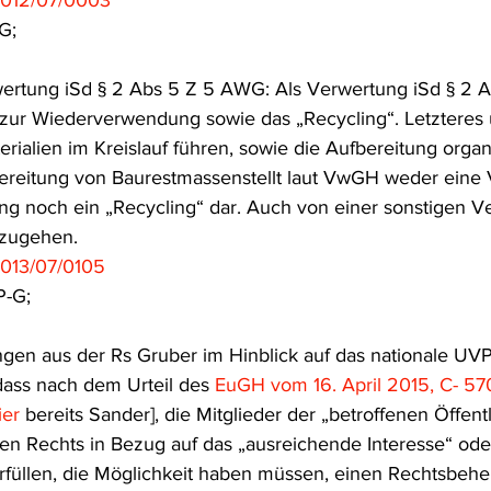
012/07/0003
G;
wertung iSd § 2 Abs 5 Z 5 AWG: Als Verwertung iSd § 2 
g zur Wiederverwendung sowie das „Recycling“. Letzteres 
ialien im Kreislauf führen, sowie die Aufbereitung organ
bereitung von Baurestmassenstellt laut VwGH weder eine 
g noch ein „Recycling“ dar. Auch von einer sonstigen V
szugehen.
2013/07/0105
P-G;
ngen aus der Rs Gruber im Hinblick auf das nationale UVP
ass nach dem Urteil des 
EuGH vom 16. April 2015, C- 570
ier
 bereits Sander], die Mitglieder der „betroffenen Öffentli
len Rechts in Bezug auf das „ausreichende Interesse“ oder
rfüllen, die Möglichkeit haben müssen, einen Rechtsbehe