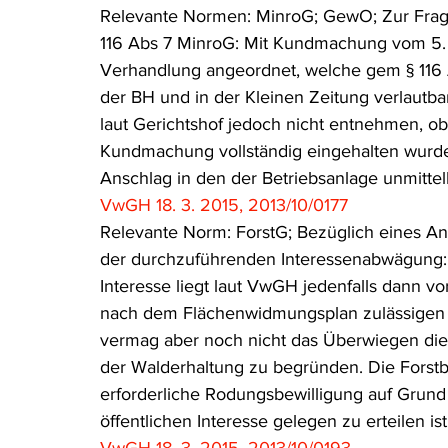
Relevante Normen: MinroG; GewO; Zur Fr
Rohstoffrecht
(Umwelt-)Strafrecht
Tierschutzrecht
116 Abs 7 MinroG: Mit Kundmachung vom 5. 
Verhandlung angeordnet, welche gem § 116 
der BH und in der Kleinen Zeitung verlautb
Verfahrensrecht
Vergaberecht
Verkehr- und Transp
laut Gerichtshof jedoch nicht entnehmen, o
Kundmachung vollständig eingehalten wurde. 
Anschlag in den der Betriebsanlage unmitte
Wasserrecht
RDU Umwelt-Ausgabe
Erdgas
S
VwGH 18. 3. 2015, 2013/10/0177
Relevante Norm: ForstG; Bezüglich eines An
der durchzuführenden Interessenabwägung: 
Interesse liegt laut VwGH jedenfalls dann v
nach dem Flächenwidmungsplan zulässigen 
vermag aber noch nicht das Überwiegen dies
der Walderhaltung zu begründen. Die Forstbe
erforderliche Rodungsbewilligung auf Grund d
öffentlichen Interesse gelegen zu erteilen ist