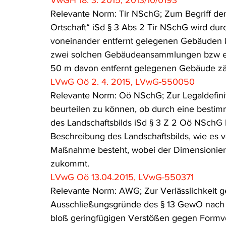
VwGH 18. 3. 2015, 2013/10/0193
Relevante Norm: Tir NSchG; Zum Begriff der
Ortschaft“ iSd § 3 Abs 2 Tir NSchG wird d
voneinander entfernt gelegenen Gebäuden ko
zwei solchen Gebäudeansammlungen bzw ei
50 m davon entfernt gelegenen Gebäude zäh
LVwG Oö 2. 4. 2015, LVwG-550050
Relevante Norm: Oö NSchG; Zur Legaldefiniti
beurteilen zu können, ob durch eine bes
des Landschaftsbilds iSd § 3 Z 2 Oö NSchG 
Beschreibung des Landschaftsbilds, wie es 
Maßnahme besteht, wobei der Dimensionieru
zukommt.
LVwG Oö 13.04.2015, LVwG-550371
Relevante Norm: AWG; Zur Verlässlichkeit
Ausschließungsgründe des § 13 GewO nach d
bloß geringfügigen Verstößen gegen Formv