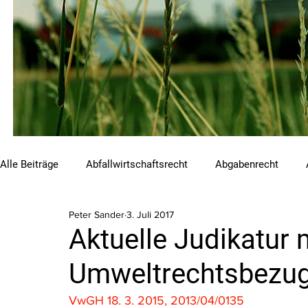
Alle Beiträge
Abfallwirtschaftsrecht
Abgabenrecht
Peter Sander
3. Juli 2017
Beihilfen und Förderungen
Chemikalienrecht
Emis
Aktuelle Judikatur 
Umweltrechtsbezug 
Luftreinhalterecht
Naturschutzrecht
Raumordnungs
VwGH 18. 3. 2015, 2013/04/0135