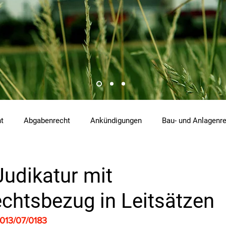
ht
Abgabenrecht
Ankündigungen
Bau- und Anlagenr
hemikalienrecht
Emissionen
Energierecht
Klimasch
Judikatur mit
chtsbezug in Leitsätzen
tzrecht
Raumordnungs- und Planungsrecht
RdU
Re
013/07/0183