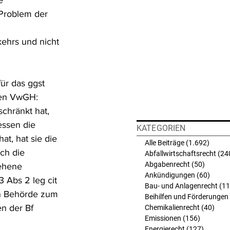
e 
Problem der 
ehrs und nicht 
ür das ggst 
den VwGH: 
chränkt hat, 
ssen die 
KATEGORIEN
t, hat sie die 
Alle Beiträge
(1.692)
1.692 
ch die 
Abfallwirtschaftsrecht
(24
Abgabenrecht
(50)
50 Beit
ehene 
Ankündigungen
(60)
60 Bei
 Abs 2 leg cit 
Bau- und Anlagenrecht
(11
n Behörde zum 
Beihilfen und Förderungen
n der Bf 
Chemikalienrecht
(40)
40 B
Emissionen
(156)
156 Beit
Energierecht
(127)
127 Bei