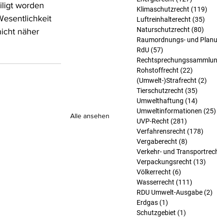
iligt worden 
Klimaschutzrecht
(119)
119
Wesentlichkeit 
Luftreinhalterecht
(35)
35 
Naturschutzrecht
(80)
80 B
icht näher 
Raumordnungs- und Planu
RdU
(57)
57 Beiträge
Rechtsprechungssammlu
Rohstoffrecht
(22)
22 Beit
(Umwelt-)Strafrecht
(2)
2 B
Tierschutzrecht
(35)
35 Bei
Umwelthaftung
(14)
14 Bei
Umweltinformationen
(25)
Alle ansehen
UVP-Recht
(281)
281 Beitr
Verfahrensrecht
(178)
178 
Vergaberecht
(8)
8 Beiträg
Verkehr- und Transportrec
Verpackungsrecht
(13)
13 
Völkerrecht
(6)
6 Beiträge
Wasserrecht
(111)
111 Bei
RDU Umwelt-Ausgabe
(2)
2
Erdgas
(1)
1 Beitrag
Schutzgebiet
(1)
1 Beitrag