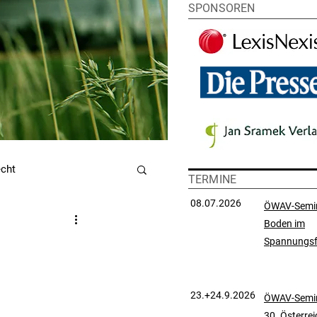
SPONSOREN
echt
TERMINE
08.07.2026
ÖWAV-Semi
Boden im
utzrecht
Spannungsf
chtsprechungssammlung
23.+24.9.2026
ÖWAV-Semin
30. Österre