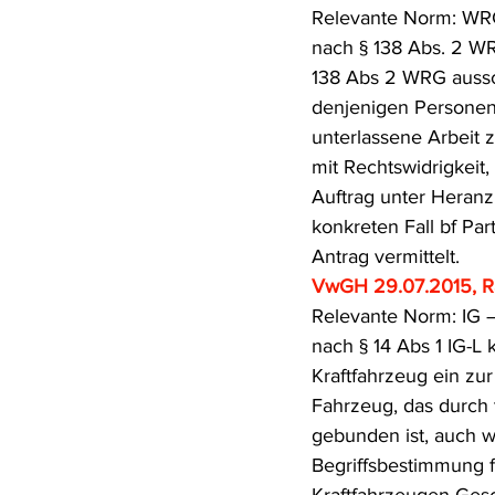
Relevante Norm: WRG
Rohstoffrecht
(Umwelt-)Stra
nach § 138 Abs. 2 WRG
138 Abs 2 WRG aussc
denjenigen Persone
Verfahrensrecht
Vergaberec
unterlassene Arbeit z
mit Rechtswidrigkeit,
Auftrag unter Heranzi
Wasserrecht
RDU Umwelt-A
konkreten Fall bf Part
Antrag vermittelt.
VwGH 29.07.2015, R
Relevante Norm: IG 
nach § 14 Abs 1 IG-L 
Kraftfahrzeug ein z
Fahrzeug, das durch 
gebunden ist, auch 
Begriffsbestimmung f