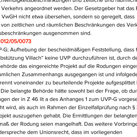
chwindigkeitsbeschränkungen und zeitliche und räumlich
Verkehrs angeordnet werden. Der Gesetzgeber hat das 
t VwGH nicht etwa übersehen, sondern so geregelt, dass 
 von zeitlichen und räumlichen Beschränkungen des Verk
tsbeschränkungen ausgenommen sind.
2012/05/0073
-G; Aufhebung der bescheidmäßigen Feststellung, dass f
abstützung Villach“ keine UVP durchzuführen ist, durch 
ehörde das eingereichte Projekt auf die Rodungen einges
umlichen Zusammenhangs ausgegangen ist und infolgede
ennt voneinander zu beurteilende Projekte aufgesplittet ha
 Die belangte Behörde hätte sowohl bei der Frage, ob dur
en der in Z 46 lit a des Anhanges 1 zum UVP-G vorges
t wird, als auch im Rahmen der Einzelfallprüfung nach § 3
jekt auszugehen gehabt. Die Ermittlungen der belangte
aß der Rodung seien mangelhaft. Das weitere Vorbringe
iderspreche dem Unionsrecht, dass im vorliegenden 