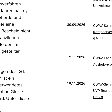
sverfahren 
Umweltrech
mationen
UVP-Recht
rfahren nach § 
ehörde und 
er eine 
30.09.2026
ÖWAV-Semin
ölkerrecht
n Bescheid nicht 
Kompostve
tanzlichen 
g NEU
tte den im 
 gestellter 
12.11.2026
ÖWAV-Fachd
Aushubvero
gen des IG-L: 
ist ein 
19.11.2026
verwendetes 
ÖWAV-Semin
UVP-Recht i
ht an Gleise 
Praxis
d. Unter diese 
 