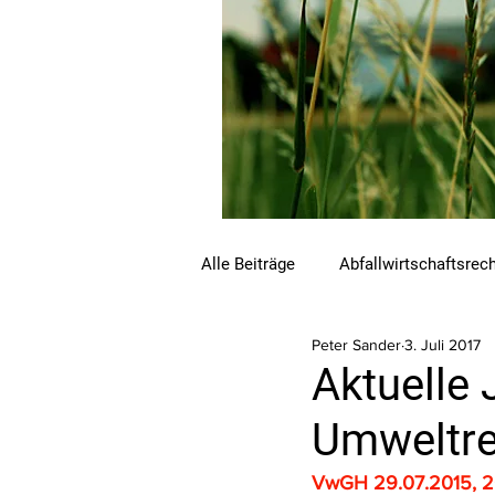
Alle Beiträge
Abfallwirtschaftsrec
Peter Sander
3. Juli 2017
Beihilfen und Förderungen
C
Aktuelle 
Umweltre
Luftreinhalterecht
Naturschu
VwGH 29.07.2015, 2