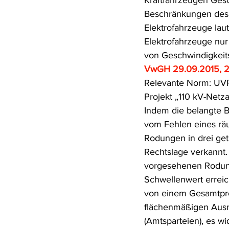
Kraftfahrzeugen Ges
Beschränkungen des 
Elektrofahrzeuge lau
Elektrofahrzeuge nur
von Geschwindigkei
VwGH 29.09.2015, 
Relevante Norm: UVP
Projekt „110 kV-Netz
Indem die belangte B
vom Fehlen eines rä
Rodungen in drei getr
Rechtslage verkannt.
vorgesehenen Rodung
Schwellenwert erreich
von einem Gesamtpro
flächenmäßigen Ausm
(Amtsparteien), es w