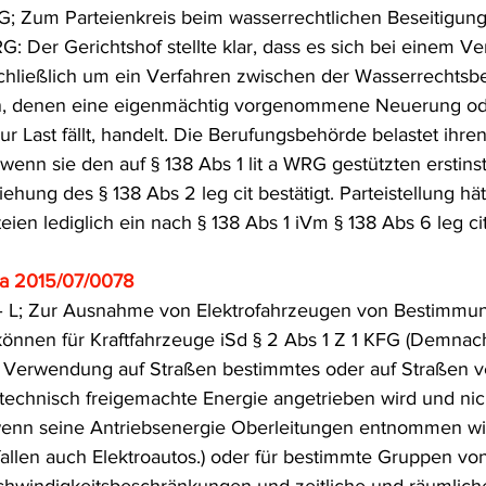
; Zum Parteienkreis beim wasserrechtlichen Beseitigung
frecht
Tierschutzrecht
Umwelthaftung
Umweltinfor
: Der Gerichtshof stellte klar, dass es sich bei einem Ve
hließlich um ein Verfahren zwischen der Wasserrechtsb
n, denen eine eigenmächtig vorgenommene Neuerung od
ht
Verkehr- und Transportrecht
Verpackungsrecht
V
ur Last fällt, handelt. Die Berufungsbehörde belastet ihre
 wenn sie den auf § 138 Abs 1 lit a WRG gestützten erstins
ehung des § 138 Abs 2 leg cit bestätigt. Parteistellung hä
usgabe
Erdgas
Schutzgebiet
Forstrecht
eien lediglich ein nach § 138 Abs 1 iVm § 138 Abs 6 leg cit
a 2015/07/0078
– L; Zur Ausnahme von Elektrofahrzeugen von Bestimmun
können für Kraftfahrzeuge iSd § 2 Abs 1 Z 1 KFG (Demnach 
ur Verwendung auf Straßen bestimmtes oder auf Straßen 
technisch freigemachte Energie angetrieben wird und nic
wenn seine Antriebsenergie Oberleitungen entnommen wir
allen auch Elektroautos.) oder für bestimmte Gruppen von