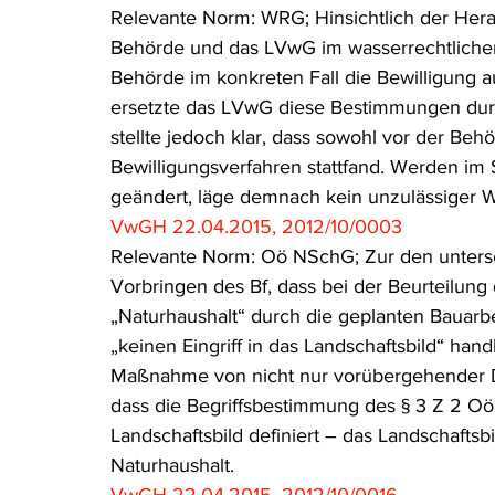
Relevante Norm: WRG; Hinsichtlich der Her
Rohstoffrecht
(Umwelt-)Strafrecht
Tierschutzrecht
Behörde und das LVwG im wasserrechtlichen
Behörde im konkreten Fall die Bewilligung auf
ersetzte das LVwG diese Bestimmungen durc
Verfahrensrecht
Vergaberecht
Verkehr- und Transp
stellte jedoch klar, dass sowohl vor der Be
Bewilligungsverfahren stattfand. Werden im
geändert, läge demnach kein unzulässiger W
Wasserrecht
RDU Umwelt-Ausgabe
Erdgas
S
VwGH 22.04.2015, 2012/10/0003
Relevante Norm: Oö NSchG; Zur den unters
Vorbringen des Bf, dass bei der Beurteilung 
„Naturhaushalt“ durch die geplanten Bauarb
„keinen Eingriff in das Landschaftsbild“ han
Maßnahme von nicht nur vorübergehender Da
dass die Begriffsbestimmung des § 3 Z 2 Oö.
Landschaftsbild definiert – das Landschaftsbi
Naturhaushalt.