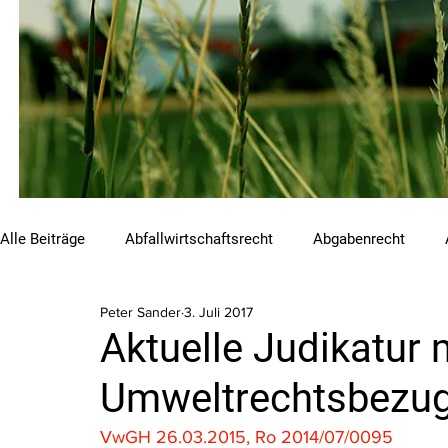
Alle Beiträge
Abfallwirtschaftsrecht
Abgabenrecht
Peter Sander
3. Juli 2017
Beihilfen und Förderungen
Chemikalienrecht
Emis
Aktuelle Judikatur 
Umweltrechtsbezug 
Luftreinhalterecht
Naturschutzrecht
Raumordnungs
VwGH 26.03.2015, Ro 2014/07/0095