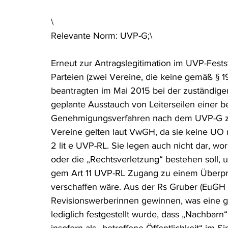
Rohstoffrecht
(Umwelt-)Strafrecht
Tierschutzrecht
\
Relevante Norm: UVP-G;\
Verfahrensrecht
Vergaberecht
Verkehr- und Transp
Erneut zur Antragslegitimation im UVP-Fests
Parteien (zwei Vereine, die keine gemäß § 
beantragten im Mai 2015 bei der zuständige
Wasserrecht
RDU Umwelt-Ausgabe
Erdgas
S
geplante Ausstauch von Leiterseilen einer 
Genehmigungsverfahren nach dem UVP-G zu 
Vereine gelten laut VwGH, da sie keine UO 
2 lit e UVP-RL. Sie legen auch nicht dar, wor
oder die „Rechtsverletzung“ bestehen soll, um
gem Art 11 UVP-RL Zugang zu einem Überprü
verschaffen wäre. Aus der Rs Gruber (EuGH 16
Revisionswerberinnen gewinnen, was eine g
lediglich festgestellt wurde, dass „Nachbar