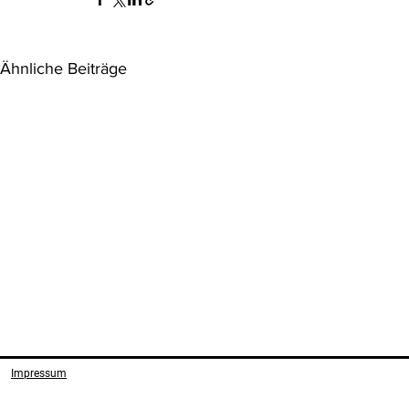
Ähnliche Beiträge
Aktuelle Judikatur
Aktuelle Jud
Umweltrech
Impressum
1.) EGMR 5. 12. 2013, appl Nr.
Leitsätzen