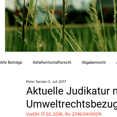
Alle Beiträge
Abfallwirtschaftsrecht
Abgabenrecht
Peter Sander
3. Juli 2017
Beihilfen und Förderungen
Chemikalienrecht
Emis
Aktuelle Judikatur 
Umweltrechtsbezug 
Luftreinhalterecht
Naturschutzrecht
Raumordnungs
VwGH 17.02.2016, Ro 2016/04/0001
\