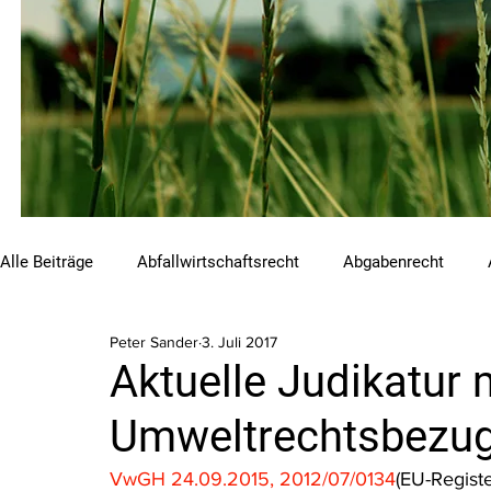
Alle Beiträge
Abfallwirtschaftsrecht
Abgabenrecht
Peter Sander
3. Juli 2017
Beihilfen und Förderungen
Chemikalienrecht
Emis
Aktuelle Judikatur 
Umweltrechtsbezug 
Luftreinhalterecht
Naturschutzrecht
Raumordnungs
VwGH 24.09.2015, 2012/07/0134
(EU-Regist