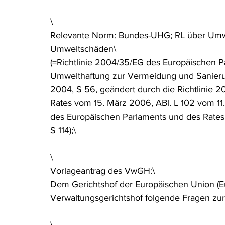
Rohstoffrecht
(Umwelt-)Strafrecht
Tierschutzrecht
\
Relevante Norm: Bundes-UHG; RL über Umw
Umweltschäden\
Verfahrensrecht
Vergaberecht
Verkehr- und Transp
(=Richtlinie 2004/35/EG des Europäischen P
Umwelthaftung zur Vermeidung und Sanierun
2004, S 56, geändert durch die Richtlinie 
Wasserrecht
RDU Umwelt-Ausgabe
Erdgas
S
Rates vom 15. März 2006, ABl. L 102 vom 11.
des Europäischen Parlaments und des Rates 
S 114);\
\
Vorlageantrag des VwGH:\
Dem Gerichtshof der Europäischen Union (
Verwaltungsgerichtshof folgende Fragen zur