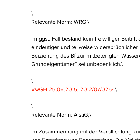
Rohstoffrecht
(Umwelt-)Strafrecht
Tierschutzrecht
\
Relevante Norm: WRG;\
Verfahrensrecht
Vergaberecht
Verkehr- und Transp
Im ggst. Fall bestand kein freiwilliger Beitr
eindeutiger und teilweise widersprüchliche
Beiziehung des Bf zur mitbeteiligten Wasser
Wasserrecht
RDU Umwelt-Ausgabe
Erdgas
S
Grundeigentümer“ sei unbedenklich.\
\
VwGH 25.06.2015, 2012/07/0254
\
\
Relevante Norm: AlsaG;\
Im Zusammenhang mit der Verpflichtung zu