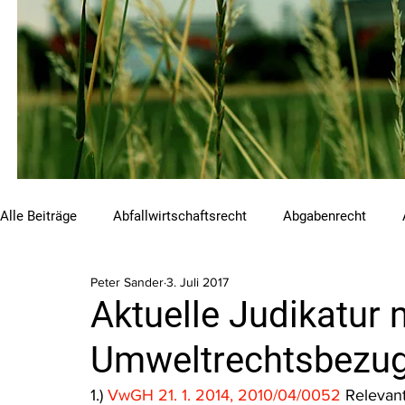
Alle Beiträge
Abfallwirtschaftsrecht
Abgabenrecht
Peter Sander
3. Juli 2017
Beihilfen und Förderungen
Chemikalienrecht
Emis
Aktuelle Judikatur 
Umweltrechtsbezug 
Luftreinhalterecht
Naturschutzrecht
Raumordnungs
1.) 
VwGH 21. 1. 2014, 2010/04/0052
 Relevan