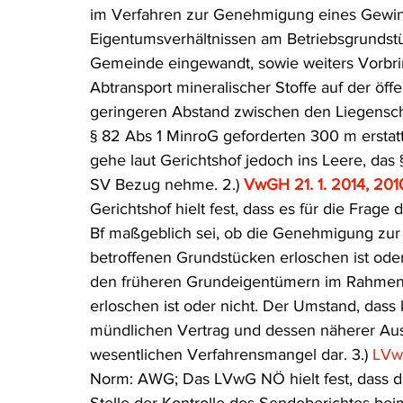
im Verfahren zur Genehmigung eines Gewin
Rohstoffrecht
(Umwelt-)Strafrecht
Tierschutzrecht
Eigentumsverhältnissen am Betriebsgrundst
Gemeinde eingewandt, sowie weiters Vorb
Abtransport mineralischer Stoffe auf der öf
Verfahrensrecht
Vergaberecht
Verkehr- und Transp
geringeren Abstand zwischen den Liegenscha
§ 82 Abs 1 MinroG geforderten 300 m erstat
gehe laut Gerichtshof jedoch ins Leere, das
Wasserrecht
RDU Umwelt-Ausgabe
Erdgas
S
SV Bezug nehme. 2.) 
VwGH 21. 1. 2014, 20
Gerichtshof hielt fest, dass es für die Frage
Bf maßgeblich sei, ob die Genehmigung zur
betroffenen Grundstücken erloschen ist ode
den früheren Grundeigentümern im Rahmen
erloschen ist oder nicht. Der Umstand, das
mündlichen Vertrag und dessen näherer Ausge
wesentlichen Verfahrensmangel dar. 3.) 
LVw
Norm: AWG; Das LVwG NÖ hielt fest, dass die