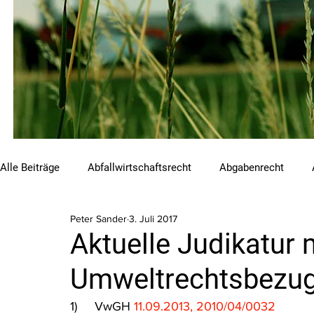
Alle Beiträge
Abfallwirtschaftsrecht
Abgabenrecht
Peter Sander
3. Juli 2017
Beihilfen und Förderungen
Chemikalienrecht
Emis
Aktuelle Judikatur 
Umweltrechtsbezug 
Luftreinhalterecht
Naturschutzrecht
Raumordnungs
1)     VwGH 
11.09.2013, 2010/04/0032