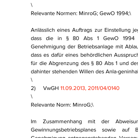
\
Rohstoffrecht
(Umwelt-)Strafrecht
Tierschutzrecht
Relevante Normen: MinroG; GewO 1994;\
Anlässlich eines Auftrags zur Einstellung jeg
Verfahrensrecht
Vergaberecht
Verkehr- und Transp
dass die in § 80 Abs 1 GewO 1994 vo
Genehmigung der Betriebsanlage mit Ablauf d
dass es dafür eines behördlichen Ausspruc
Wasserrecht
RDU Umwelt-Ausgabe
Erdgas
S
für die Abgrenzung des § 80 Abs 1 und d
dahinter stehenden Willen des Anla-geninha
\
2)     VwGH 
11.09.2013, 2011/04/0140
\
Relevante Norm: MinroG;\
Im Zusammenhang mit der Abweisun
Gewinnungsbetriebsplanes sowie auf Be