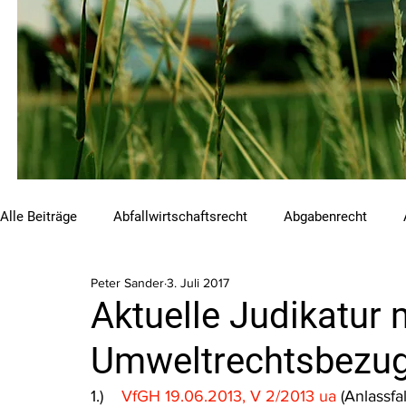
Alle Beiträge
Abfallwirtschaftsrecht
Abgabenrecht
Peter Sander
3. Juli 2017
Beihilfen und Förderungen
Chemikalienrecht
Emis
Aktuelle Judikatur 
Umweltrechtsbezug 
Luftreinhalterecht
Naturschutzrecht
Raumordnungs
1.)    
VfGH 19.06.2013, V 2/2013 ua
 (Anlassfal