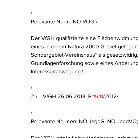
Rohstoffrecht
(Umwelt-)Strafrecht
Tierschutzrecht
\
Relevante Norm: NÖ ROG;\
Verfahrensrecht
Vergaberecht
Verkehr- und Transp
Der VfGH qualifizierte eine Flächenwidmun
eines in einem Natura 2000-Gebiet gelegen
Sondergebiet-Vereinshaus“ als gesetzwidrig.
Wasserrecht
RDU Umwelt-Ausgabe
Erdgas
S
Grundlagenforschung sowie eines Änderung
Interessenabwägung.\
\
2.)    VfGH 26.06.2013, B 
1541
/2012\
\
Relevante Normen: NÖ JagdG; NÖ JagdVO;