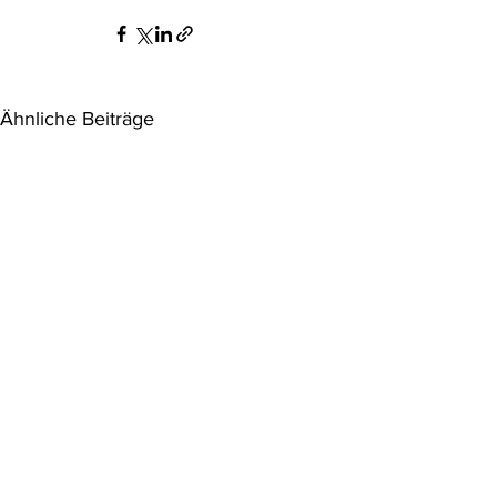
Ähnliche Beiträge
Aktuelle Judikatur
Aktuelle Jud
Umweltrech