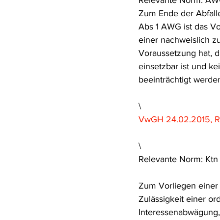
Relevante Norm: AW
Zum Ende der Abfalle
Abs 1 AWG ist das Vor
einer nachweislich z
Voraussetzung hat, d
einsetzbar ist und 
beeinträchtigt werden
\
VwGH 24.02.2015, R
\
Relevante Norm: Kt
Zum Vorliegen einer 
Zulässigkeit einer o
Interessenabwägung,