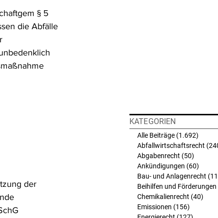
chaftgem § 5 
ssen die Abfälle 
r 
 unbedenklich 
ngsmaßnahme 
KATEGORIEN
Alle Beiträge
(1.692)
1.692 
Abfallwirtschaftsrecht
(24
Abgabenrecht
(50)
50 Beit
Ankündigungen
(60)
60 Bei
Bau- und Anlagenrecht
(11
tzung der 
Beihilfen und Förderungen
ende 
Chemikalienrecht
(40)
40 B
Emissionen
(156)
156 Beit
NSchG 
Energierecht
(127)
127 Bei