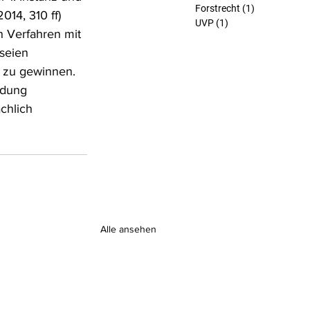
Forstrecht
(1)
1 Beitrag
014, 310 ff) 
UVP
(1)
1 Beitrag
n Verfahren mit 
seien 
s zu gewinnen. 
ndung 
chlich 
Alle ansehen