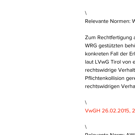
Rohstoffrecht
(Umwelt-)Stra
\
Relevante Normen: 
Verfahrensrecht
Vergaberec
Zum Rechtfertigung au
WRG gestützten behör
konkreten Fall der Er
Wasserrecht
RDU Umwelt-A
laut LVwG Tirol von e
rechtswidrige Verhalt
Pflichtenkollision ger
rechtswidrigen Verhal
\
VwGH 26.02.2015, 2
\