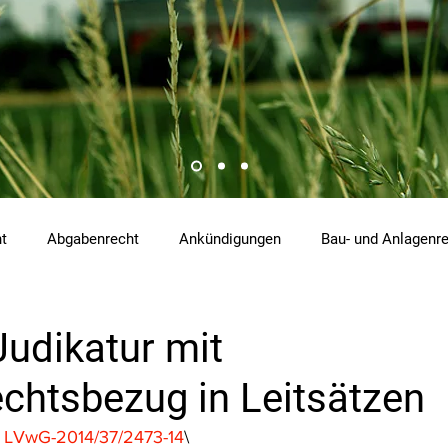
ht
Abgabenrecht
Ankündigungen
Bau- und Anlagenr
hemikalienrecht
Emissionen
Energierecht
Klimasch
Judikatur mit
chtsbezug in Leitsätzen
tzrecht
Raumordnungs- und Planungsrecht
RdU
Re
, LVwG-2014/37/2473-14
\