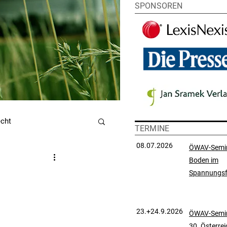
SPONSOREN
echt
TERMINE
08.07.2026
ÖWAV-Semi
Boden im
utzrecht
Spannungsf
chtsprechungssammlung
23.+24.9.2026
ÖWAV-Semin
30. Österre