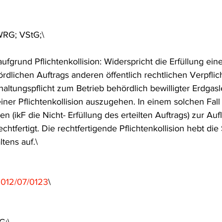
frecht
Tierschutzrecht
Umwelthaftung
Umweltinfor
WRG; VStG;\
ht
Verkehr- und Transportrecht
Verpackungsrecht
V
fgrund Pflichtenkollision: Widerspricht die Erfüllung eine
dlichen Auftrags anderen öffentlich rechtlichen Verpflic
haltungspflicht zum Betrieb behördlich bewilligter Erdgasl
usgabe
Erdgas
Schutzgebiet
Forstrecht
iner Pflichtenkollision auszugehen. In einem solchen Fall 
en (ikF die Nicht- Erfüllung des erteilten Auftrags) zur Au
echtfertigt. Die rechtfertigende Pflichtenkollision hebt die 
tens auf.\
012/07/0123
\