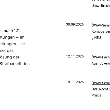
Umweltrech
mationen
UVP-Recht
30.09.2026
ÖWAV-Semin
ölkerrecht
s auf § 121 
Kompostve
htungen – im 
g NEU
eitungen – ist 
sei das 
12.11.2026
flösung der 
ÖWAV-Fachd
Strafbarkeit des 
Aushubvero
19.11.2026
ÖWAV-Semin
UVP-Recht i
Praxis