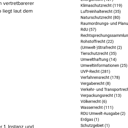
 vertretbarerer 
Klimaschutzrecht
(119)
119
liegt laut dem 
Luftreinhalterecht
(35)
35 
Naturschutzrecht
(80)
80 B
Raumordnungs- und Planu
RdU
(57)
57 Beiträge
Rechtsprechungssammlu
Rohstoffrecht
(22)
22 Beit
(Umwelt-)Strafrecht
(2)
2 B
Tierschutzrecht
(35)
35 Bei
Umwelthaftung
(14)
14 Bei
Umweltinformationen
(25)
UVP-Recht
(281)
281 Beitr
Verfahrensrecht
(178)
178 
Vergaberecht
(8)
8 Beiträg
Verkehr- und Transportrec
Verpackungsrecht
(13)
13 
Völkerrecht
(6)
6 Beiträge
Wasserrecht
(111)
111 Bei
RDU Umwelt-Ausgabe
(2)
2
Erdgas
(1)
1 Beitrag
Schutzgebiet
(1)
1 Beitrag
 1. Instanz und 