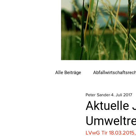
Alle Beiträge
Abfallwirtschaftsrec
Peter Sander
4. Juli 2017
Beihilfen und Förderungen
C
Aktuelle 
Umweltre
Luftreinhalterecht
Naturschu
LVwG Tir 18.03.2015