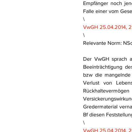
Empfänger noch jene
Falle einer vom Gese
\
VwGH 25.04.2014, 2
\
Relevante Norm: NS
Der VwGH sprach au
Beeinträchtigung de
bzw die mangelnde 
Verlust von Leben
Rückhaltevermöge
Versickerungswirk
Gredermaterial verna
Bf diesen Feststellu
\
VwGH 25.04.2014, 20