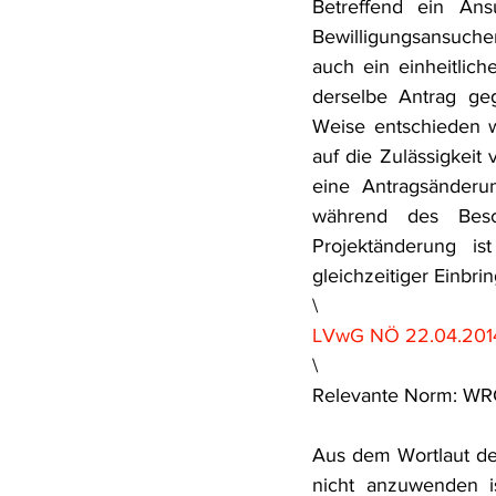
Betreffend ein Ans
Bewilligungsansuchen
auch ein einheitlic
derselbe Antrag geg
Weise entschieden w
auf die Zulässigkeit
eine Antragsänderun
während des Bes
Projektänderung is
gleichzeitiger Einbr
\
LVwG NÖ 22.04.201
\
Relevante Norm: WR
Aus dem Wortlaut d
nicht anzuwenden is