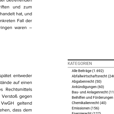
der betreffenden 
riften und zum 
handelt hat, und 
nkreten Fall der 
ringen waren – 
KATEGORIEN
Alle Beiträge
(1.692)
1.692 
pätet entweder 
Abfallwirtschaftsrecht
(24
Abgabenrecht
(50)
50 Beit
tände auf einen 
Ankündigungen
(60)
60 Bei
 Rechtsmittels 
Bau- und Anlagenrecht
(11
e Verstoß gegen 
Beihilfen und Förderungen
 VwGH geltend 
Chemikalienrecht
(40)
40 B
Emissionen
(156)
156 Beit
tehen, dass dem 
Energierecht
(127)
127 Bei