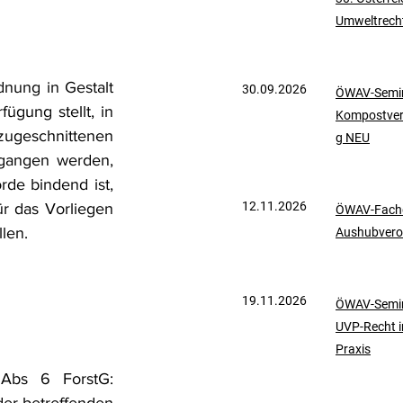
Umweltrech
mationen
UVP-Recht
nung in Gestalt 
30.09.2026
ÖWAV-Semin
ölkerrecht
ung stellt, in 
Kompostve
ugeschnittenen 
g NEU
gangen werden, 
de bindend ist, 
12.11.2026
r das Vorliegen 
ÖWAV-Fachd
len.
Aushubvero
19.11.2026
ÖWAV-Semin
UVP-Recht i
Praxis
 Abs 6 ForstG: 