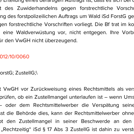
 Erteilung eines derartigen Auftrags ist, dass es sich bei 
t des Zuwiderhandelns gegen forstrechtliche Vorsch
ng des forstpolizeilichen Auftrags um Wald iSd ForstG ge
n forstrechtliche Vorschriften vorliegt. Die Bf trat im ko
e eine Waldverwüstung vor, nicht entgegen. Ihre Vorb
 für den VwGH nicht überzeugend.
012/10/0060
rstG; ZustellG;\
t VwGH vor Zurückweisung eines Rechtsmittels als vers
rüfen, ob ein Zustellmangel unterlaufen ist – wenn Ums
– oder dem Rechtsmittelwerber die Verspätung seines
ässt die Behörde dies, kann der Rechtsmittelwerber ohn
ot den Zustellmangel in seiner Beschwerde an den
„Rechtzeitig“ iSd § 17 Abs 3 ZustellG ist dahin zu vers