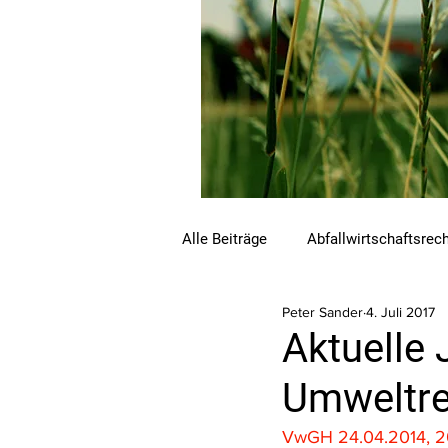
Alle Beiträge
Abfallwirtschaftsrec
Peter Sander
4. Juli 2017
Beihilfen und Förderungen
C
Aktuelle 
Umweltre
Luftreinhalterecht
Naturschu
VwGH 24.04.2014, 20