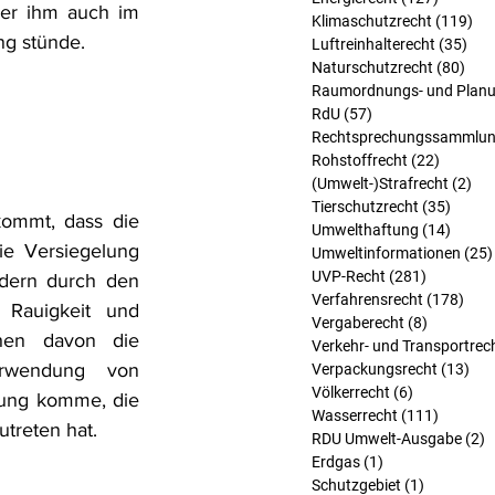
er ihm auch im 
Klimaschutzrecht
(119)
119
ng stünde.
Luftreinhalterecht
(35)
35 
Naturschutzrecht
(80)
80 B
Raumordnungs- und Planu
RdU
(57)
57 Beiträge
Rechtsprechungssammlu
Rohstoffrecht
(22)
22 Beit
(Umwelt-)Strafrecht
(2)
2 B
Tierschutzrecht
(35)
35 Bei
ommt, dass die 
Umwelthaftung
(14)
14 Bei
e Versiegelung 
Umweltinformationen
(25)
UVP-Recht
(281)
281 Beitr
dern durch den 
Verfahrensrecht
(178)
178 
Rauigkeit und 
Vergaberecht
(8)
8 Beiträg
en davon die 
Verkehr- und Transportrec
rwendung von 
Verpackungsrecht
(13)
13 
Völkerrecht
(6)
6 Beiträge
tung komme, die 
Wasserrecht
(111)
111 Bei
utreten hat.
RDU Umwelt-Ausgabe
(2)
2
Erdgas
(1)
1 Beitrag
Schutzgebiet
(1)
1 Beitrag