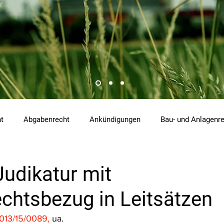
ht
Abgabenrecht
Ankündigungen
Bau- und Anlagenr
hemikalienrecht
Emissionen
Energierecht
Klimasch
Judikatur mit
chtsbezug in Leitsätzen
tzrecht
Raumordnungs- und Planungsrecht
RdU
Re
13/15/0089, 
ua.