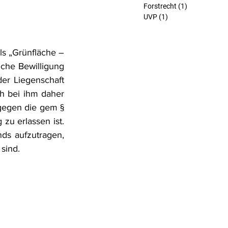
Forstrecht
(1)
1 Beitrag
UVP
(1)
1 Beitrag
ls „Grünfläche – 
che Bewilligung 
er Liegenschaft 
ch bei ihm daher 
gegen die gem § 
u erlassen ist. 
s aufzutragen, 
sind.