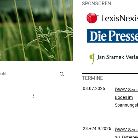
SPONSOREN
echt
TERMINE
08.07.2026
ÖWAV-Semi
Boden im
utzrecht
Spannungsf
chtsprechungssammlung
23.+24.9.2026
ÖWAV-Semin
30. Österre