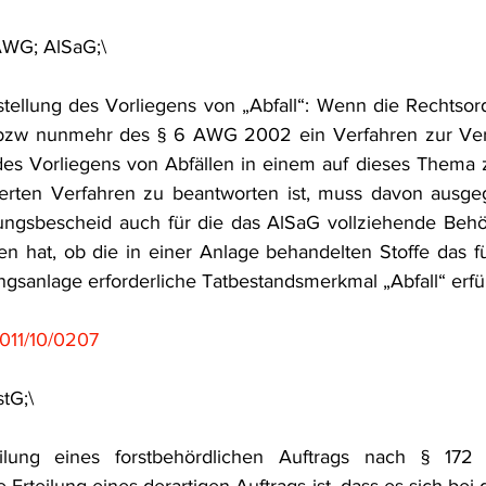
frecht
Tierschutzrecht
Umwelthaftung
Umweltinfor
AWG; AlSaG;\
tstellung des Vorliegens von „Abfall“: Wenn die Rechtsord
ht
Verkehr- und Transportrecht
Verpackungsrecht
V
w nunmehr des § 6 AWG 2002 ein Verfahren zur Verfüg
es Vorliegens von Abfällen in einem auf dieses Thema z
sierten Verfahren zu beantworten ist, muss davon ausge
usgabe
Erdgas
Schutzgebiet
Forstrecht
lungsbescheid auch für die das AlSaG vollziehende Behör
en hat, ob die in einer Anlage behandelten Stoffe das fü
ngsanlage erforderliche Tatbestandsmerkmal „Abfall“ erfül
011/10/0207
tG;\
eilung eines forstbehördlichen Auftrags nach § 172