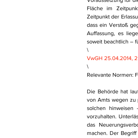
Voraussetzung für die
Fläche im Zeitpunk
Zeitpunkt der Erlassu
dass ein Verstoß gege
Auffassung, es lieg
soweit beachtlich –
\
VwGH 25.04.2014, 2
\
Relevante Normen: Fo
Die Behörde hat lau
von Amts wegen zu p
solchen hinweisen 
vorzuhalten. Unterl
das Neuerungsverb
machen. Der Begriff 