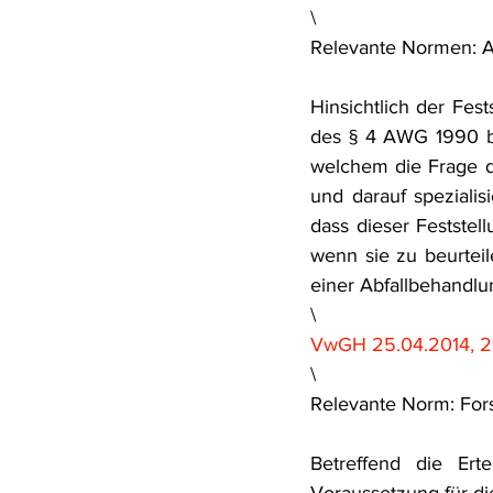
\
Rohstoffrecht
(Umwelt-)Stra
Relevante Normen: 
Hinsichtlich der Fes
Verfahrensrecht
Vergaberec
des § 4 AWG 1990 bz
welchem die Frage d
und darauf speziali
Wasserrecht
RDU Umwelt-A
dass dieser Feststel
wenn sie zu beurteil
einer Abfallbehandlu
\
VwGH 25.04.2014, 2
\
Relevante Norm: Fors
Betreffend die Ert