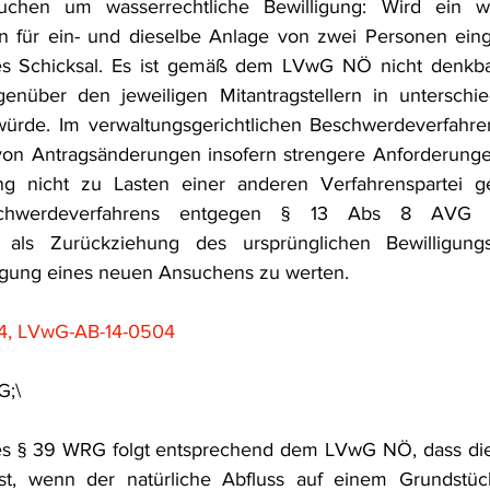
uchen um wasserrechtliche Bewilligung: Wird ein was
 für ein- und dieselbe Anlage von zwei Personen eingeb
hes Schicksal. Es ist gemäß dem LVwG NÖ nicht denkbar
enüber den jeweiligen Mitantragstellern in unterschied
ürde. Im verwaltungsgerichtlichen Beschwerdeverfahren
 von Antragsänderungen insofern strengere Anforderungen 
g nicht zu Lasten einer anderen Verfahrenspartei ge
chwerdeverfahrens entgegen § 13 Abs 8 AVG v
t als Zurückziehung des ursprünglichen Bewilligungs
ingung eines neuen Ansuchens zu werten.
4, LVwG-AB-14-0504
G;\
es § 39 WRG folgt entsprechend dem LVwG NÖ, dass di
t, wenn der natürliche Abfluss auf einem Grundstück