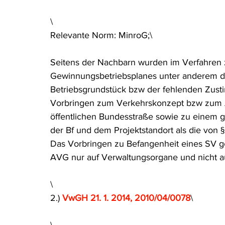
Rohstoffrecht
(Umwelt-)Strafrecht
Tierschutzrecht
\
Relevante Norm: MinroG;\
Verfahrensrecht
Vergaberecht
Verkehr- und Transp
Seitens der Nachbarn wurden im Verfahren
Gewinnungsbetriebsplanes unter anderem d
Betriebsgrundstück bzw der fehlenden Zus
Wasserrecht
RDU Umwelt-Ausgabe
Erdgas
S
Vorbringen zum Verkehrskonzept bzw zum Ab
öffentlichen Bundesstraße sowie zu einem 
der Bf und dem Projektstandort als die von 
Das Vorbringen zu Befangenheit eines SV geh
AVG nur auf Verwaltungsorgane und nicht 
\
2.) 
VwGH 21. 1. 2014, 2010/04/0078
\