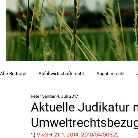
Alle Beiträge
Abfallwirtschaftsrecht
Abgabenrecht
Peter Sander
4. Juli 2017
Beihilfen und Förderungen
Chemikalienrecht
Emis
Aktuelle Judikatur 
Umweltrechtsbezug 
Luftreinhalterecht
Naturschutzrecht
Raumordnungs
1.) 
VwGH 21. 1. 2014, 2010/04/0052
\