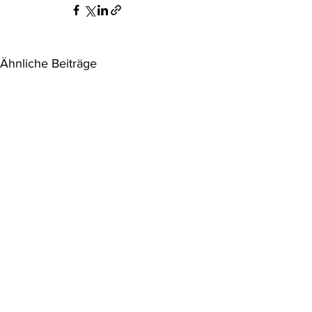
Ähnliche Beiträge
Aktuelle Judikatur
Aktuelle Jud
Umweltrech
1.) EGMR 5. 12. 2013, appl Nr.