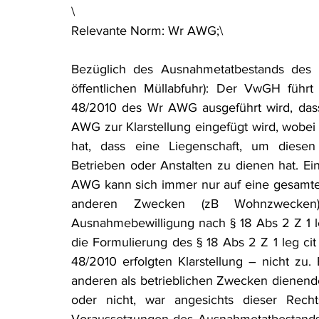
\
Rohstoffrecht
(Umwelt-)Strafrecht
Tierschutzrecht
Relevante Norm: Wr AWG;\
Bezüglich des Ausnahmetatbestands de
Verfahrensrecht
Vergaberecht
Verkehr- und Transp
öffentlichen Müllabfuhr): Der VwGH führt
48/2010 des Wr AWG ausgeführt wird, dass 
AWG zur Klarstellung eingefügt wird, wobei 
Wasserrecht
RDU Umwelt-Ausgabe
Erdgas
S
hat, dass eine Liegenschaft, um diesen 
Betrieben oder Anstalten zu dienen hat. E
AWG kann sich immer nur auf eine gesamte 
anderen Zwecken (zB Wohnzwecken)
Ausnahmebewilligung nach § 18 Abs 2 Z 1 le
die Formulierung des § 18 Abs 2 Z 1 leg cit
48/2010 erfolgten Klarstellung – nicht zu.
anderen als betrieblichen Zwecken dienend
oder nicht, war angesichts dieser Recht