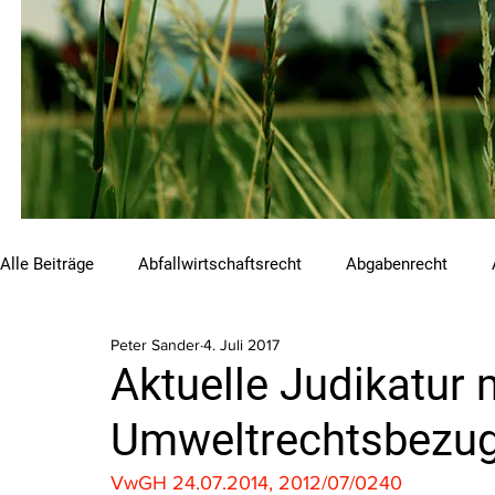
Alle Beiträge
Abfallwirtschaftsrecht
Abgabenrecht
Peter Sander
4. Juli 2017
Beihilfen und Förderungen
Chemikalienrecht
Emis
Aktuelle Judikatur 
Umweltrechtsbezug 
Luftreinhalterecht
Naturschutzrecht
Raumordnungs
VwGH 24.07.2014, 2012/07/0240