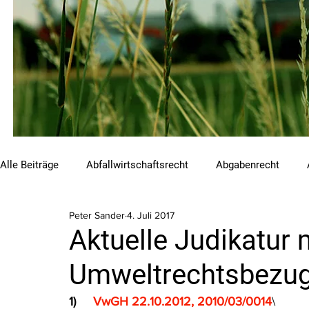
Alle Beiträge
Abfallwirtschaftsrecht
Abgabenrecht
Peter Sander
4. Juli 2017
Beihilfen und Förderungen
Chemikalienrecht
Emis
Aktuelle Judikatur 
Umweltrechtsbezug 
Luftreinhalterecht
Naturschutzrecht
Raumordnungs
1)     
VwGH 22.10.2012, 2010/03/0014
\