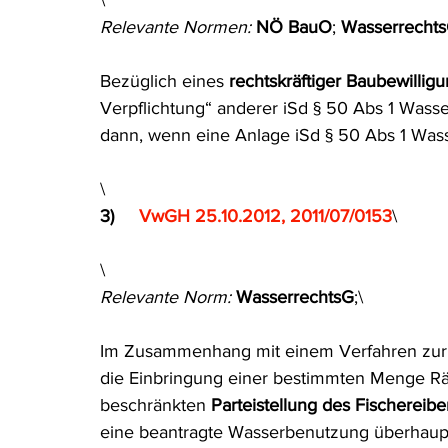
\
Relevante Normen: 
NÖ BauO
; 
Wasserrecht
Bezüglich eines
 rechtskräftiger Baubewillig
Verpflichtung“ anderer iSd § 50 Abs 1 Wasse
dann, wenn eine Anlage iSd § 50 Abs 1 Wass
\
3)     
VwGH 25.10.2012, 2011/07/0153
\
\
Relevante Norm: 
WasserrechtsG
;\
Im Zusammenhang mit einem Verfahren zur Er
die Einbringung einer bestimmten Menge Rä
beschränkten 
Parteistellung des Fischereibe
eine beantragte Wasserbenutzung überhaupt ni