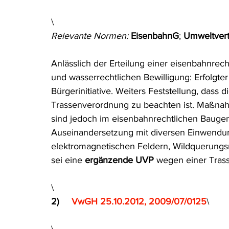
Rohstoffrecht
(Umwelt-)Strafrecht
Tierschutzrecht
\
Relevante Normen: 
EisenbahnG
; 
Umweltvert
Verfahrensrecht
Vergaberecht
Verkehr- und Transp
Anlässlich der Erteilung einer eisenbahnre
und wasserrechtlichen Bewilligung: Erfolgter
Bürgerinitiative. Weiters Feststellung, dass 
Wasserrecht
RDU Umwelt-Ausgabe
Erdgas
S
Trassenverordnung zu beachten ist. Maßnahm
sind jedoch im eisenbahnrechtlichen Bauge
Auseinandersetzung mit diversen Einwendu
elektromagnetischen Feldern, Wildquerung
sei eine
 ergänzende UVP 
wegen einer Tras
\
2)     
VwGH 25.10.2012, 2009/07/0125
\