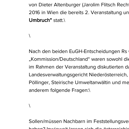
von Dieter Altenburger (Jarolim Flitsch Recht
Rohstoffrecht
(Umwelt-)Strafrecht
Tierschutzrecht
2016 in Wien die bereits 2. Veranstaltung u
Umbruch“
 statt.\
Verfahrensrecht
Vergaberecht
Verkehr- und Transp
\
Nach den beiden EuGH-Entscheidungen Rs C-
Wasserrecht
RDU Umwelt-Ausgabe
Erdgas
S
„Kommission/Deutschland“ waren sowohl die V
im Rahmen der Veranstaltung diskutierten d
Landesverwaltungsgericht Niederösterreich, 
Pöllinger, Steirische Umweltanwältin und 
anderem folgende Fragen:\
\
Sollen/müssen Nachbarn im Feststellungsver