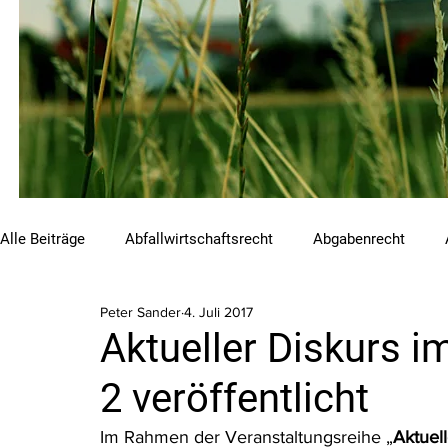
Alle Beiträge
Abfallwirtschaftsrecht
Abgabenrecht
Peter Sander
4. Juli 2017
Beihilfen und Förderungen
Chemikalienrecht
Emis
Aktueller Diskurs 
2 veröffentlicht
Luftreinhalterecht
Naturschutzrecht
Raumordnungs
Im Rahmen der Veranstaltungsreihe „
Aktuel