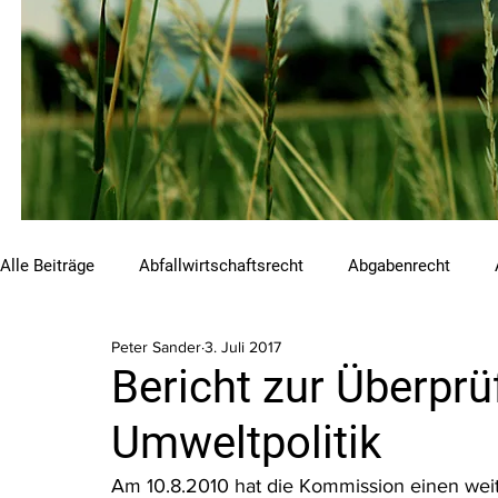
Alle Beiträge
Abfallwirtschaftsrecht
Abgabenrecht
Peter Sander
3. Juli 2017
Beihilfen und Förderungen
Chemikalienrecht
Emis
Bericht zur Überprü
Umweltpolitik
Luftreinhalterecht
Naturschutzrecht
Raumordnungs
Am 10.8.2010 hat die Kommission einen weit