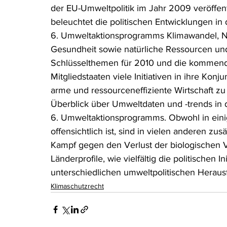
der EU-Umweltpolitik im Jahr 2009 veröffentl
Rohstoffrecht
(Umwelt-)Strafrecht
Tierschutzrecht
beleuchtet die politischen Entwicklungen in d
6. Umweltaktionsprogramms Klimawandel, Nat
Gesundheit sowie natürliche Ressourcen und
Verfahrensrecht
Vergaberecht
Verkehr- und Transp
Schlüsselthemen für 2010 und die kommenden
Mitgliedstaaten viele Initiativen in ihre K
arme und ressourceneffiziente Wirtschaft zu
Wasserrecht
RDU Umwelt-Ausgabe
Erdgas
S
Überblick über Umweltdaten und -trends in
6. Umweltaktionsprogramms. Obwohl in eini
offensichtlich ist, sind in vielen anderen z
Kampf gegen den Verlust der biologischen Vie
Länderprofile, wie vielfältig die politischen I
unterschiedlichen umweltpolitischen Herau
Klimaschutzrecht