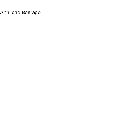
Ähnliche Beiträge
Klimaschutz ist eine
Klimaklage
Rechtspflicht aller Staaten
gescheitert 
für den Kli
Der Internationale Gerichtshof
Das OLG Hamm
(IGH) stellt in seinem Gutachten
Saúl Lliuya 