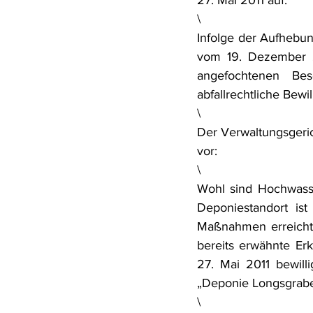
27. Mai 2011 auf.
\
Infolge der Aufhebun
vom 19. Dezember 20
angefochtenen Bes
abfallrechtliche Bewil
\
Der Verwaltungsgeric
vor:
\
Wohl sind Hochwasse
Deponiestandort is
Maßnahmen erreicht 
bereits erwähnte Er
27. Mai 2011 bewill
„Deponie Longsgrabe
\