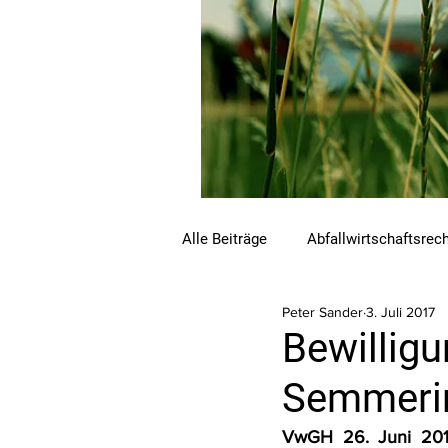
Alle Beiträge
Abfallwirtschaftsrec
Peter Sander
3. Juli 2017
Beihilfen und Förderungen
C
Bewillig
Semmerin
Luftreinhalterecht
Naturschu
VwGH 26. Juni 201