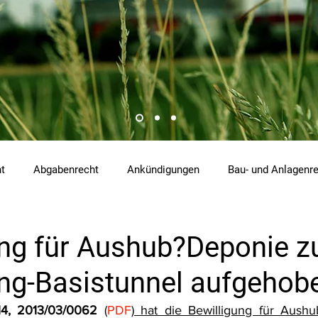
ht
Abgabenrecht
Ankündigungen
Bau- und Anlagenr
hemikalienrecht
Emissionen
Energierecht
Klimasch
ung für Aushub?Deponie 
g-Basistunnel aufgehob
tzrecht
Raumordnungs- und Planungsrecht
RdU
Re
4, 2013/03/0062
 (
PDF
) hat die Bewilligung für Aush