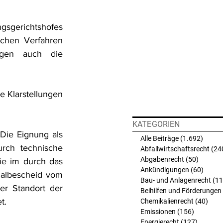
gsgerichtshofes 
chen Verfahren 
gen auch die 
 Klarstellungen 
KATEGORIEN
ie Eignung als 
Alle Beiträge
(1.692)
1.692 
rch technische 
Abfallwirtschaftsrecht
(24
Abgabenrecht
(50)
50 Beit
e im durch das 
Ankündigungen
(60)
60 Bei
albescheid vom 
Bau- und Anlagenrecht
(11
r Standort der 
Beihilfen und Förderungen
t.
Chemikalienrecht
(40)
40 B
Emissionen
(156)
156 Beit
Energierecht
(127)
127 Bei