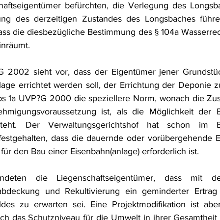
haftseigentümer befürchten, die Verlegung des Longsb
ung des derzeitigen Zustandes des Longsbaches führe
ass die diesbezügliche Bestimmung des § 104a Wasserrec
inräumt.
2002 sieht vor, dass der Eigentümer jener Grundstück
age errichtet werden soll, der Errichtung der Deponie 
Abs 1a UVP?G 2000 die speziellere Norm, wonach die Zus
hmigungsvoraussetzung ist, als die Möglichkeit der 
teht. Der Verwaltungsgerichtshof hat schon im E
estgehalten, dass die dauernde oder vorübergehende E
 für den Bau einer Eisenbahn(anlage) erforderlich ist.
andeten die Liegenschaftseigentümer, dass mit der 
abdeckung und Rekultivierung ein geminderter Ertrag
des zu erwarten sei. Eine Projektmodifikation ist aber
ch das Schutzniveau für die Umwelt in ihrer Gesamtheit e