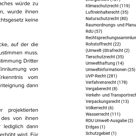
aches würde zu 
Klimaschutzrecht
(119)
119
n, wurde ihnen 
Luftreinhalterecht
(35)
35 
Naturschutzrecht
(80)
80 B
htsgesetz keine 
Raumordnungs- und Planu
RdU
(57)
57 Beiträge
Rechtsprechungssammlu
e, auf der die 
Rohstoffrecht
(22)
22 Beit
(Umwelt-)Strafrecht
(2)
2 B
zustimmen muss. 
Tierschutzrecht
(35)
35 Bei
timmung Dritter 
Umwelthaftung
(14)
14 Bei
Einräumung von 
Umweltinformationen
(25)
UVP-Recht
(281)
281 Beitr
rkenntnis vom 
Verfahrensrecht
(178)
178 
nteignung dann 
Vergaberecht
(8)
8 Beiträg
Verkehr- und Transportrec
Verpackungsrecht
(13)
13 
Völkerrecht
(6)
6 Beiträge
projektierten 
Wasserrecht
(111)
111 Bei
 des von ihnen 
RDU Umwelt-Ausgabe
(2)
2
 lediglich dann 
Erdgas
(1)
1 Beitrag
Schutzgebiet
(1)
1 Beitrag
rhöht wird. Für 