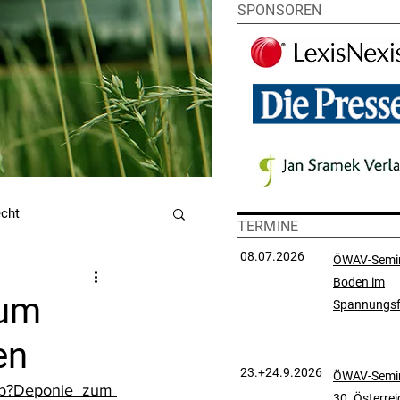
SPONSOREN
echt
TERMINE
08.07.2026
ÖWAV-Semi
Boden im
utzrecht
zum
Spannungsf
en
chtsprechungssammlung
23.+24.9.2026
ÖWAV-Semin
ub?Deponie zum 
30. Österre