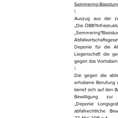
Semmering-Basistunn
Rohstoffrecht
(Umwelt-)Stra
\
Auszug aus der zu
„Die ÖBB?Infrastruk
Verfahrensrecht
Vergaberec
„Semmering?Basis
Abfallwirtschaftsge
Deponie für die Ab
Wasserrecht
RDU Umwelt-A
Liegenschaft die ge
gegen das Vorhaben
\
Die gegen die abfa
erhobene Berufung d
berief sich auf den (
Bewilligung zur
„Deponie Longsgra
abfallrechtliche B