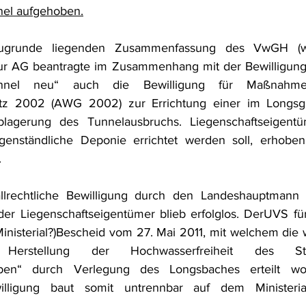
el aufgehoben.
frecht
Tierschutzrecht
Umwelthaftung
Umweltinfor
grunde liegenden Zusammenfassung des VwGH (www
tur AG beantragte im Zusammenhang mit der Bewilligung
ht
Verkehr- und Transportrecht
Verpackungsrecht
V
tunnel neu“ auch die Bewilligung für Maßnah
setz 2002 (AWG 2002) zur Errichtung einer im Longsgra
lagerung des Tunnelausbruchs. Liegenschaftseigentü
usgabe
Erdgas
Schutzgebiet
Forstrecht
genständliche Deponie errichtet werden soll, erhobe
.
llrechtliche Bewilligung durch den Landeshauptmann 
er Liegenschaftseigentümer blieb erfolglos. DerUVS für
Ministerial?)Bescheid vom 27. Mai 2011, mit welchem die 
 Herstellung der Hochwasserfreiheit des Sta
ben“ durch Verlegung des Longsbaches erteilt wo
ewilligung baut somit untrennbar auf dem Ministeri