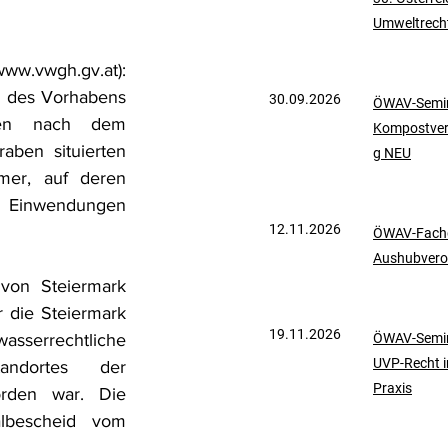
Umweltrech
mationen
UVP-Recht
.vwgh.gv.at): 
 des Vorhabens 
30.09.2026
ÖWAV-Semin
ölkerrecht
men nach dem 
Kompostve
ben situierten 
g NEU
mer, auf deren 
n Einwendungen 
12.11.2026
ÖWAV-Fachd
Aushubvero
von Steiermark 
 die Steiermark 
19.11.2026
wasserrechtliche 
ÖWAV-Semin
UVP-Recht i
ndortes der 
Praxis
rden war. Die 
albescheid vom 