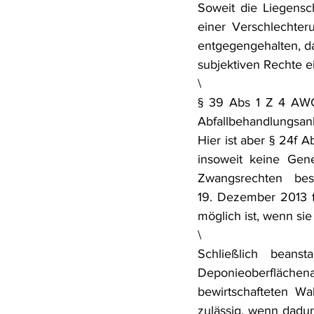
Soweit die Liegensc
einer Verschlechter
entgegengehalten, d
subjektiven Rechte e
\
§ 39 Abs 1 Z 4 AWG 
Abfallbehandlungsanl
Hier ist aber § 24f 
insoweit keine Gene
Zwangsrechten bes
19. Dezember 2013 f
möglich ist, wenn sie
\
Schließlich beanst
Deponieoberflächen
bewirtschafteten Wal
zulässig, wenn dadur