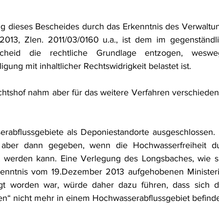
g dieses Bescheides durch das Erkenntnis des Verwaltun
13, Zlen. 2011/03/0160 u.a., ist dem im gegenständli
cheid die rechtliche Grundlage entzogen, weswe
ligung mit inhaltlicher Rechtswidrigkeit belastet ist.
htshof nahm aber für das weitere Verfahren verschiedene
rabflussgebiete als Deponiestandorte ausgeschlossen. D
t aber dann gegeben, wenn die Hochwasserfreiheit du
werden kann. Eine Verlegung des Longsbaches, wie si
kenntnis vom 19.Dezember 2013 aufgehobenen Ministeri
igt worden war, würde daher dazu führen, dass sich de
n“ nicht mehr in einem Hochwasserabflussgebiet befinde