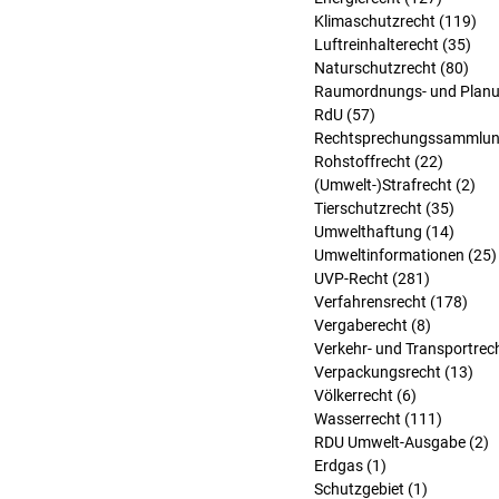
Klimaschutzrecht
(119)
119
Luftreinhalterecht
(35)
35 
Naturschutzrecht
(80)
80 B
Raumordnungs- und Planu
RdU
(57)
57 Beiträge
Rechtsprechungssammlu
Rohstoffrecht
(22)
22 Beit
(Umwelt-)Strafrecht
(2)
2 B
Tierschutzrecht
(35)
35 Bei
Umwelthaftung
(14)
14 Bei
Umweltinformationen
(25)
UVP-Recht
(281)
281 Beitr
Verfahrensrecht
(178)
178 
Vergaberecht
(8)
8 Beiträg
Verkehr- und Transportrec
Verpackungsrecht
(13)
13 
Völkerrecht
(6)
6 Beiträge
Wasserrecht
(111)
111 Bei
RDU Umwelt-Ausgabe
(2)
2
Erdgas
(1)
1 Beitrag
Schutzgebiet
(1)
1 Beitrag