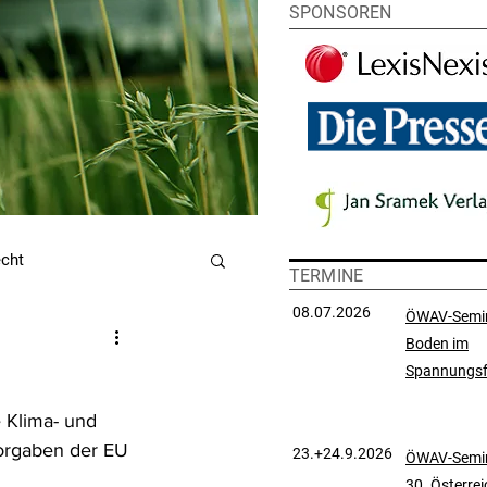
SPONSOREN
echt
TERMINE
08.07.2026
ÖWAV-Semi
Boden im
utzrecht
Spannungsf
 Klima- und 
chtsprechungssammlung
vorgaben der EU 
23.+24.9.2026
ÖWAV-Semin
30. Österre