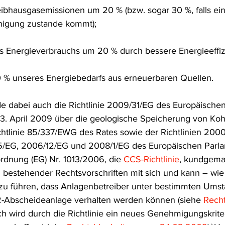
ibhausgasemissionen um 20 % (bzw. sogar 30 %, falls ein
frecht
Tierschutzrecht
Umwelthaftung
Umweltinfor
inigung zustande kommt);
s Energieverbrauchs um 20 % durch bessere Energieeffiz
ht
Verkehr- und Transportrecht
Verpackungsrecht
V
% unseres Energiebedarfs aus erneuerbaren Quellen.
usgabe
Erdgas
Schutzgebiet
Forstrecht
 dabei auch die Richtlinie 2009/31/EG des Europäischen
3. April 2009 über die geologische Speicherung von Koh
htlinie 85/337/EWG des Rates sowie der Richtlinien 200
/EG, 2006/12/EG und 2008/1/EG des Europäischen Parla
rdnung (EG) Nr. 1013/2006, die 
CCS-Richtlinie
, kundgema
 bestehender Rechtsvorschriften mit sich und kann – wie 
zu führen, dass Anlagenbetreiber unter bestimmten Umst
O2-Abscheideanlage verhalten werden können (siehe 
Recht
ch wird durch die Richtlinie ein neues Genehmigungskrite