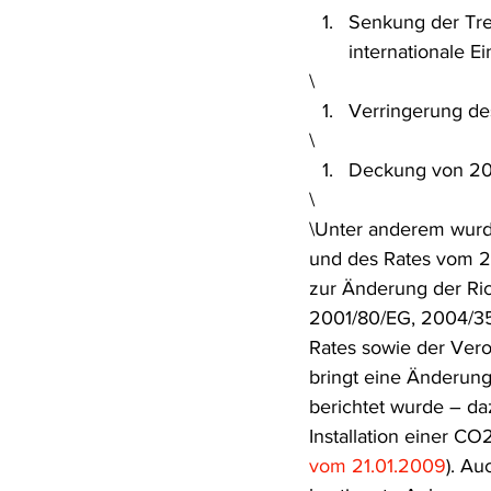
Senkung der Tre
Rohstoffrecht
(Umwelt-)Stra
internationale E
\
Verringerung de
Verfahrensrecht
Vergaberec
\
Deckung von 20 
\
Wasserrecht
RDU Umwelt-A
\Unter anderem wurde
und des Rates vom 2
zur Änderung der Ric
2001/80/EG, 2004/35
Rates sowie der Vero
bringt eine Änderung
berichtet wurde – da
Installation einer C
vom 21.01.2009
). Au