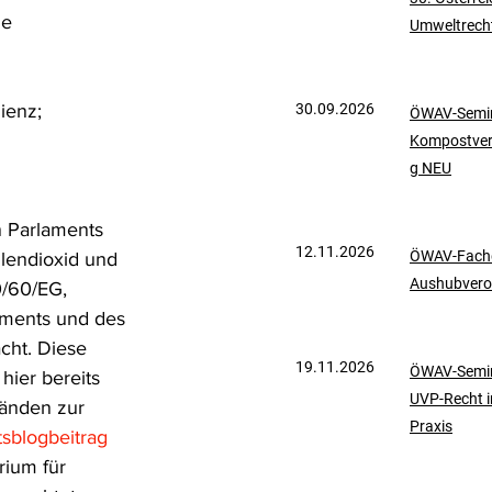
e 
Umweltrech
mationen
UVP-Recht
ienz;
30.09.2026
ÖWAV-Semin
ölkerrecht
Kompostve
g NEU
 Parlaments 
12.11.2026
ÖWAV-Fachd
lendioxid und 
Aushubvero
0/60/EG, 
ments und des 
cht. Diese 
19.11.2026
ÖWAV-Semin
hier bereits 
UVP-Recht i
änden zur 
Praxis
sblogbeitrag 
rium für 