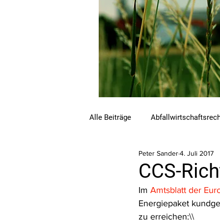
Alle Beiträge
Abfallwirtschaftsrec
Peter Sander
4. Juli 2017
Beihilfen und Förderungen
C
CCS-Richt
Im 
Amtsblatt der Eu
Luftreinhalterecht
Naturschu
Energiepaket kundgem
zu erreichen:\\