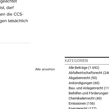
ngeachtet 
t, darf 
gen die CCS-
en tatsächlich 
KATEGORIEN
Alle Beiträge
(1.692)
1.692 
Alle ansehen
Abfallwirtschaftsrecht
(24
Abgabenrecht
(50)
50 Beit
Ankündigungen
(60)
60 Bei
Bau- und Anlagenrecht
(11
Beihilfen und Förderungen
Chemikalienrecht
(40)
40 B
Emissionen
(156)
156 Beit
Energierecht
(127)
127 Bei