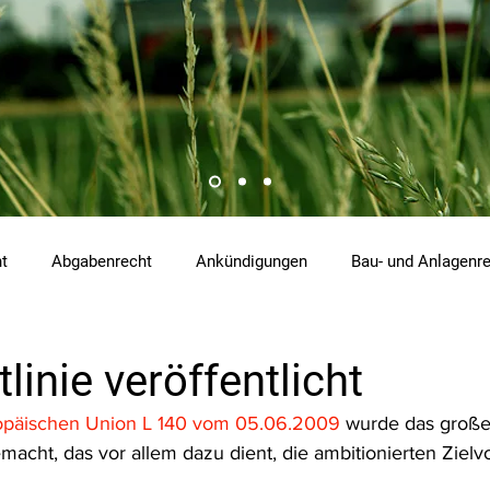
ht
Abgabenrecht
Ankündigungen
Bau- und Anlagenr
hemikalienrecht
Emissionen
Energierecht
Klimasch
linie veröffentlicht
ropäischen Union L 140 vom 05.06.2009 
wurde das große
tzrecht
Raumordnungs- und Planungsrecht
RdU
Re
acht, das vor allem dazu dient, die ambitionierten Ziel