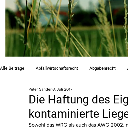
Alle Beiträge
Abfallwirtschaftsrecht
Abgabenrecht
Peter Sander
3. Juli 2017
Beihilfen und Förderungen
Chemikalienrecht
Emis
Die Haftung des Ei
kontaminierte Lieg
Luftreinhalterecht
Naturschutzrecht
Raumordnungs
Sowohl das WRG als auch das AWG 2002, n