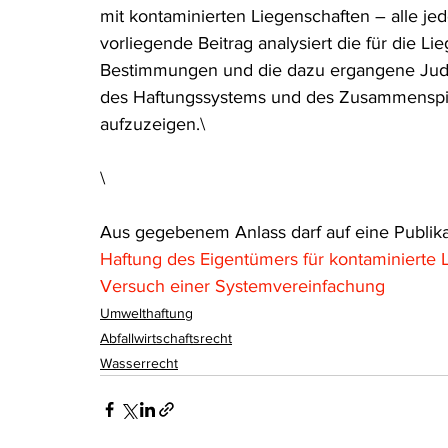
mit kontaminierten Liegenschaften – alle je
Rohstoffrecht
(Umwelt-)Strafrecht
Tierschutzrecht
vorliegende Beitrag analysiert die für die L
Bestimmungen und die dazu ergangene Judi
des Haftungssystems und des Zusammenspie
Verfahrensrecht
Vergaberecht
Verkehr- und Transp
aufzuzeigen.\
\
Wasserrecht
RDU Umwelt-Ausgabe
Erdgas
S
Aus gegebenem Anlass darf auf eine Publik
Haftung des Eigentümers für kontaminierte
Versuch einer Systemvereinfachung
Umwelthaftung
Abfallwirtschaftsrecht
Wasserrecht