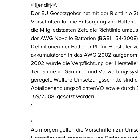
< ![endif]->\
Rohstoffrecht
(Umwelt-)Strafrecht
Tierschutzrecht
Der EU-Gesetzgeber hat mit der Richtlinie 2
Vorschriften für die Entsorgung von Batteri
die Mitgliedstaaten Zeit, die Richtlinie umzu
Verfahrensrecht
Vergaberecht
Verkehr- und Transp
der AWG-Novelle Batterien (BGBl I 54/2008)
Definitionen der BatterienRL für Hersteller 
akkumulatoren in das AWG 2002 aufgenomme
Wasserrecht
RDU Umwelt-Ausgabe
Erdgas
S
2002 wurde die Verpflichtung der Herstelle
Teilnahme an Sammel- und Verwertungssyst
geregelt. Weitere Umsetzungsschritte sind 
AbfallbehandlungspflichtenVO sowie durch 
159/2008) gesetzt worden.
\
\
Ab morgen gelten die Vorschriften zur Umse