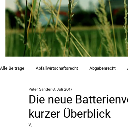
Alle Beiträge
Abfallwirtschaftsrecht
Abgabenrecht
Peter Sander
3. Juli 2017
Beihilfen und Förderungen
Chemikalienrecht
Emis
Die neue Batterien
kurzer Überblick
Luftreinhalterecht
Naturschutzrecht
Raumordnungs
\\