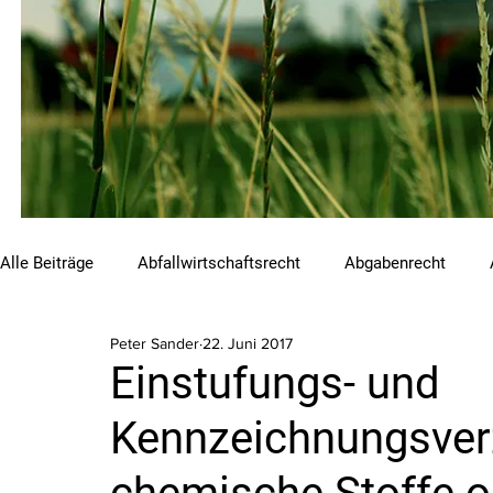
Alle Beiträge
Abfallwirtschaftsrecht
Abgabenrecht
Peter Sander
22. Juni 2017
Beihilfen und Förderungen
Chemikalienrecht
Emis
Einstufungs- und
Kennzeichnungsverz
Luftreinhalterecht
Naturschutzrecht
Raumordnungs