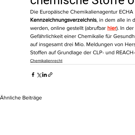
chemische Stoffe o
Rohstoffrecht
(Umwelt-)Strafrecht
Tierschutzrecht
Die Europäische Chemikalienagentur ECHA h
Kennzeichnungsverzeichnis
, in dem alle i
werden, online gestellt (abrufbar 
hier
). In de
Verfahrensrecht
Vergaberecht
Verkehr- und Transp
Gefährlichkeit einer Chemikalie für Gesundh
auf insgesamt drei Mio. Meldungen von Hers
Stoffen auf Grundlage der CLP- und REACH
Wasserrecht
RDU Umwelt-Ausgabe
Erdgas
S
Chemikalienrecht
Ähnliche Beiträge