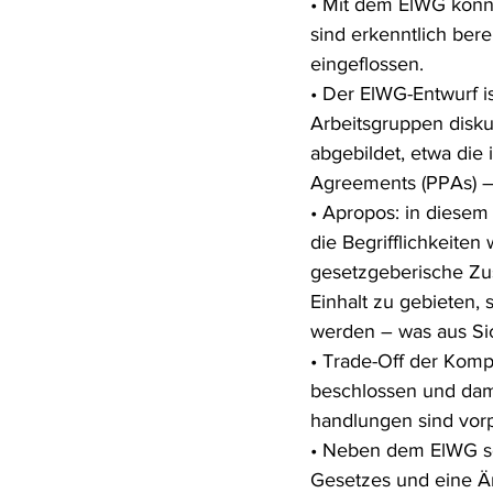
• Mit dem ElWG könn
sind erkenntlich ber
eingeflossen.
• Der ElWG-Entwurf is
Arbeitsgruppen diskut
abgebildet, etwa di
Agreements (PPAs) –
• Apropos: in diesem
die Begrifflichkeiten w
gesetzgeberische Zu
Einhalt zu gebieten,
werden – was aus Sic
• Trade-Off der Komp
beschlossen und dami
handlungen sind vor
• Neben dem ElWG sch
Gesetzes und eine Ä