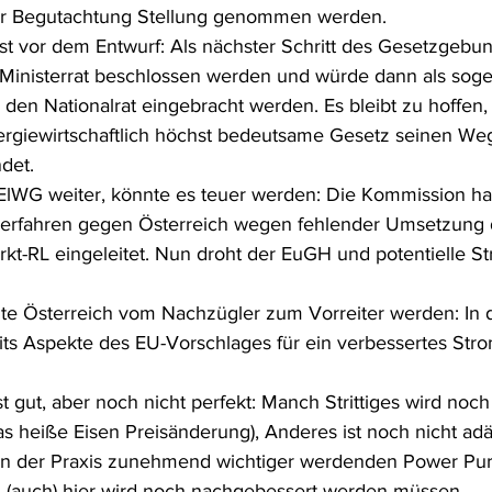
er Begutachtung Stellung genommen werden.
st vor dem Entwurf: Als nächster Schritt des Gesetzgebu
 Ministerrat beschlossen werden und würde dann als sog
den Nationalrat eingebracht werden. Es bleibt zu hoffen,
rgiewirtschaftlich höchst bedeutsame Gesetz seinen Weg
det.
 ElWG weiter, könnte es teuer werden: Die Kommission hat
verfahren gegen Österreich wegen fehlender Umsetzung 
rkt-RL eingeleitet. Nun droht der EuGH und potentielle St
te Österreich vom Nachzügler zum Vorreiter werden: In 
eits Aspekte des EU-Vorschlages für ein verbessertes Str
t gut, aber noch nicht perfekt: Manch Strittiges wird noch 
as heiße Eisen Preisänderung), Anderes ist noch nicht ad
e in der Praxis zunehmend wichtiger werdenden Power Pu
 (auch) hier wird noch nachgebessert werden müssen.