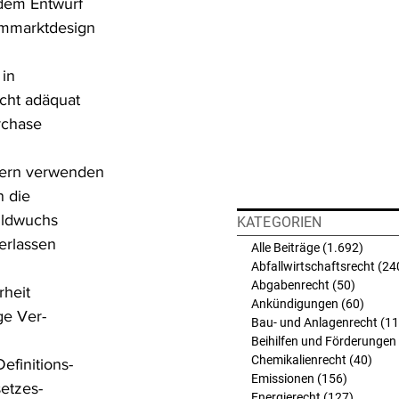
dem Entwurf 
ommarktdesign 
in 
icht adäquat 
rchase 
dern verwenden 
n die 
ildwuchs 
KATEGORIEN
erlassen 
Alle Beiträge
(1.692)
1.692 
Abfallwirtschaftsrecht
(24
Abgabenrecht
(50)
50 Beit
heit 
Ankündigungen
(60)
60 Bei
ge Ver-
Bau- und Anlagenrecht
(11
Beihilfen und Förderungen
Chemikalienrecht
(40)
40 B
finitions-
Emissionen
(156)
156 Beit
etzes-
Energierecht
(127)
127 Bei