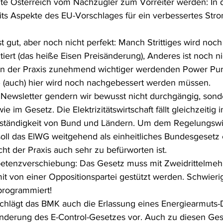
te Österreich vom Nachzügler zum Vorreiter werden: In 
eits Aspekte des EU-Vorschlages für ein verbessertes Str
t gut, aber noch nicht perfekt: Manch Strittiges wird noch 
iert (das heiße Eisen Preisänderung), Anderes ist noch n
e in der Praxis zunehmend wichtiger werdenden Power Pu
 (auch) hier wird noch nachgebessert werden müssen.
 Newsletter gendern wir bewusst nicht durchgängig, son
ie im Gesetz. Die Elektrizitätswirtschaft fällt gleichzeitig i
ständigkeit von Bund und Ländern. Um dem Regelungsw
 soll das ElWG weitgehend als einheitliches Bundesgesetz 
ht der Praxis auch sehr zu befürworten ist.
etenzverschiebung: Das Gesetz muss mit Zweidrittelmehr
t von einer Oppositionspartei gestützt werden. Schwieri
programmiert!
lägt das BMK auch die Erlassung eines Energiearmuts-De
nderung des E-Control-Gesetzes vor. Auch zu diesen Ges