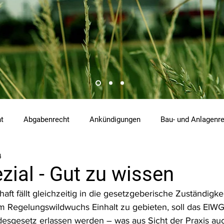
ht
Abgabenrecht
Ankündigungen
Bau- und Anlagenr
4
hemikalienrecht
Emissionen
Energierecht
Klimasch
ial - Gut zu wissen
chaft fällt gleichzeitig in die gesetzgeberische Zuständigk
tzrecht
Raumordnungs- und Planungsrecht
RdU
Re
 Regelungswildwuchs Einhalt zu gebieten, soll das ElW
ndesgesetz erlassen werden – was aus Sicht der Praxis au