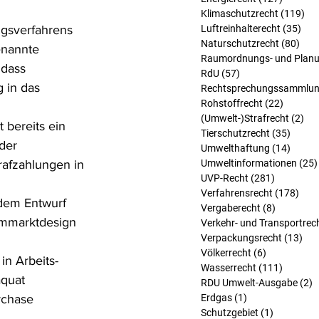
Klimaschutzrecht
(119)
119
ngsverfahrens 
Luftreinhalterecht
(35)
35 
Naturschutzrecht
(80)
80 B
enannte 
Raumordnungs- und Planu
 dass 
RdU
(57)
57 Beiträge
 in das 
Rechtsprechungssammlu
Rohstoffrecht
(22)
22 Beit
(Umwelt-)Strafrecht
(2)
2 B
 bereits ein 
Tierschutzrecht
(35)
35 Bei
der 
Umwelthaftung
(14)
14 Bei
rafzahlungen in 
Umweltinformationen
(25)
UVP-Recht
(281)
281 Beitr
Verfahrensrecht
(178)
178 
dem Entwurf 
Vergaberecht
(8)
8 Beiträg
ommarktdesign 
Verkehr- und Transportrec
Verpackungsrecht
(13)
13 
Völkerrecht
(6)
6 Beiträge
in Arbeits-
Wasserrecht
(111)
111 Bei
äquat 
RDU Umwelt-Ausgabe
(2)
2
rchase 
Erdgas
(1)
1 Beitrag
Schutzgebiet
(1)
1 Beitrag