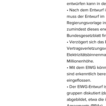
entwürfen kann in d
• Nach dem Entwurf i
muss der Entwurf im
Regierungsvorlage in 
zumindest dieses ene
Bundesgesetzblatt fin
• Verzögert sich das
Vertragsverletzungs
Elektrizitätsbinnenma
Millionenhöhe.
• Mit dem ElWG könn
sind erkenntlich ber
eingeflossen.
• Der ElWG-Entwurf is
gruppen diskutiert (d
abgebildet, etwa di
Agreements (PPAs) –