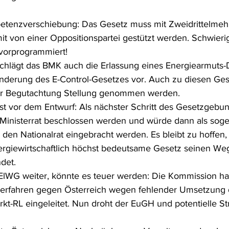
frecht
Tierschutzrecht
Umwelthaftung
Umweltinfor
etenzverschiebung: Das Gesetz muss mit Zweidrittelmehr
t von einer Oppositionspartei gestützt werden. Schwieri
vorprogrammiert!
ht
Verkehr- und Transportrecht
Verpackungsrecht
V
lägt das BMK auch die Erlassung eines Energiearmuts-De
nderung des E-Control-Gesetzes vor. Auch zu diesen Ges
er Begutachtung Stellung genommen werden.
usgabe
Erdgas
Schutzgebiet
Forstrecht
st vor dem Entwurf: Als nächster Schritt des Gesetzgebu
 Ministerrat beschlossen werden und würde dann als sog
den Nationalrat eingebracht werden. Es bleibt zu hoffen,
rgiewirtschaftlich höchst bedeutsame Gesetz seinen Weg
det.
 ElWG weiter, könnte es teuer werden: Die Kommission hat
verfahren gegen Österreich wegen fehlender Umsetzung 
rkt-RL eingeleitet. Nun droht der EuGH und potentielle St