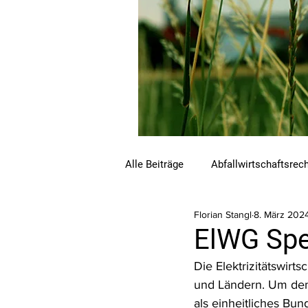
Alle Beiträge
Abfallwirtschaftsrec
Florian Stangl
8. März 202
Beihilfen und Förderungen
C
ElWG Spez
Die Elektrizitätswirts
Luftreinhalterecht
Naturschu
und Ländern. Um dem
als einheitliches Bu