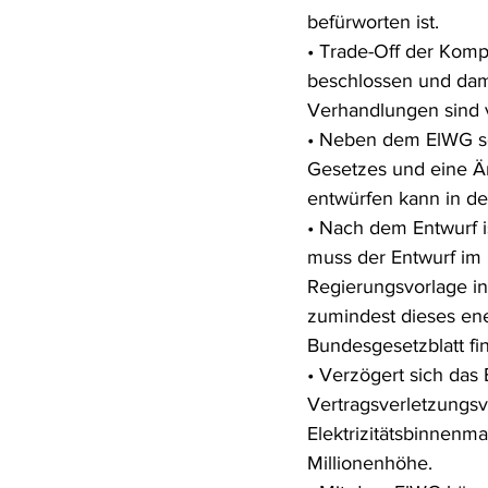
befürworten ist.
Rohstoffrecht
(Umwelt-)Stra
• Trade-Off der Komp
beschlossen und dami
Verhandlungen sind 
Verfahrensrecht
Vergaberec
• Neben dem ElWG sch
Gesetzes und eine Ä
entwürfen kann in d
Wasserrecht
RDU Umwelt-A
• Nach dem Entwurf i
muss der Entwurf im
Regierungsvorlage in 
zumindest dieses ene
Bundesgesetzblatt fin
• Verzögert sich das
Vertragsverletzungs
Elektrizitätsbinnenma
Millionenhöhe.