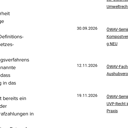
Umweltrech
mationen
UVP-Recht
heit 
ge 
30.09.2026
ÖWAV-Semin
ölkerrecht
finitions-
Kompostve
etzes-
g NEU
ngsverfahrens 
12.11.2026
ÖWAV-Fachd
enannte 
Aushubvero
 dass 
 in das 
19.11.2026
ÖWAV-Semin
 bereits ein 
UVP-Recht i
der 
Praxis
rafzahlungen in 