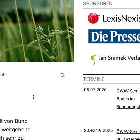
SPONSOREN
echt
TERMINE
08.07.2026
ÖWAV-Semi
Boden im
utzrecht
Spannungsf
eit von Bund 
chtsprechungssammlung
G weitgehend 
23.+24.9.2026
ÖWAV-Semin
ch sehr zu 
30. Österre