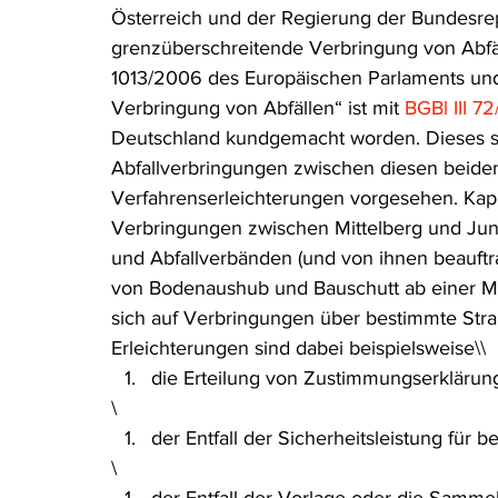
Österreich und der Regierung der Bundesrep
Rohstoffrecht
(Umwelt-)Strafrecht
Tierschutzrecht
grenzüberschreitende Verbringung von Abfäl
1013/2006 des Europäischen Parlaments und
Verbringung von Abfällen“ ist mit 
BGBl III 7
Verfahrensrecht
Vergaberecht
Verkehr- und Transp
Deutschland kundgemacht worden. Dieses sie
Abfallverbringungen zwischen diesen beiden 
Verfahrenserleichterungen vorgesehen. Kapite
Wasserrecht
RDU Umwelt-Ausgabe
Erdgas
S
Verbringungen zwischen Mittelberg und Jun
und Abfallverbänden (und von ihnen beauft
von Bodenaushub und Bauschutt ab einer Men
sich auf Verbringungen über bestimmte Stra
Erleichterungen sind dabei beispielsweise\\
die Erteilung von Zustimmungserklärunge
\
der Entfall der Sicherheitsleistung für
\