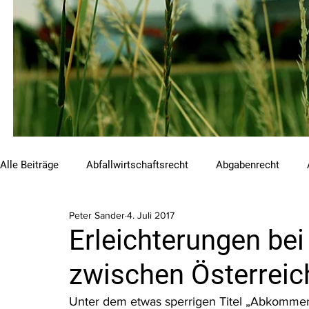
Alle Beiträge
Abfallwirtschaftsrecht
Abgabenrecht
Peter Sander
4. Juli 2017
Beihilfen und Förderungen
Chemikalienrecht
Emis
Erleichterungen bei
zwischen Österreic
Luftreinhalterecht
Naturschutzrecht
Raumordnungs
Unter dem etwas sperrigen Titel „Abkommen