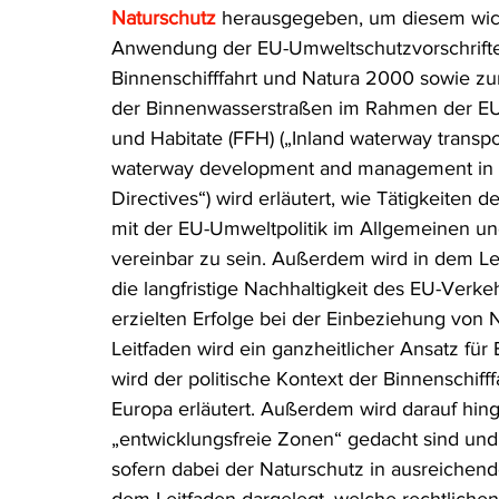
Naturschutz
 herausgegeben, um diesem wicht
Rohstoffrecht
(Umwelt-)Strafrecht
Tierschutzrecht
Anwendung der EU-Umweltschutzvorschriften
Binnenschifffahrt und Natura 2000 sowie zu
der Binnenwasserstraßen im Rahmen der EU-R
Verfahrensrecht
Vergaberecht
Verkehr- und Transp
und Habitate (FFH) („Inland waterway transp
waterway development and management in th
Directives“) wird erläutert, wie Tätigkeiten 
Wasserrecht
RDU Umwelt-Ausgabe
Erdgas
S
mit der EU-Umweltpolitik im Allgemeinen u
vereinbar zu sein. Außerdem wird in dem Lei
die langfristige Nachhaltigkeit des EU-Verk
erzielten Erfolge bei der Einbeziehung von
Leitfaden wird ein ganzheitlicher Ansatz für 
wird der politische Kontext der Binnenschifff
Europa erläutert. Außerdem wird darauf hing
„entwicklungsfreie Zonen“ gedacht sind und
sofern dabei der Naturschutz in ausreichen