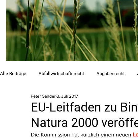
Alle Beiträge
Abfallwirtschaftsrecht
Abgabenrecht
Peter Sander
3. Juli 2017
Beihilfen und Förderungen
Chemikalienrecht
Emis
EU-Leitfaden zu Bin
Natura 2000 veröffe
Luftreinhalterecht
Naturschutzrecht
Raumordnungs
Die Kommission hat kürzlich einen neuen 
Le