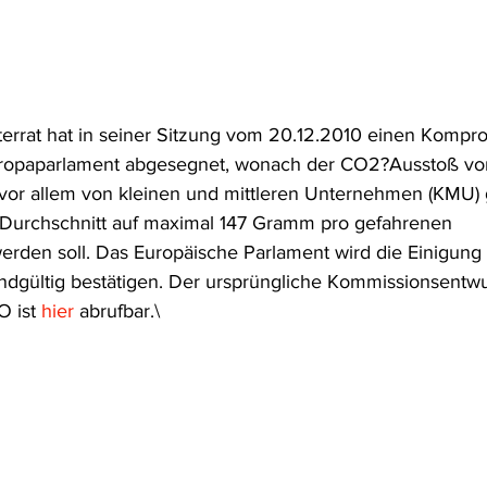
frecht
Tierschutzrecht
Umwelthaftung
Umweltinfor
ht
Verkehr- und Transportrecht
Verpackungsrecht
V
rrat hat in seiner Sitzung vom 20.12.2010 einen Kompro
ropaparlament abgesegnet, wonach der CO2?Ausstoß von
vor allem von kleinen und mittleren Unternehmen (KMU) 
usgabe
Erdgas
Schutzgebiet
Forstrecht
Durchschnitt auf maximal 147 Gramm pro gefahrenen 
erden soll. Das Europäische Parlament wird die Einigung 
ndgültig bestätigen. Der ursprüngliche Kommissionsentwur
 ist 
hier
 abrufbar.\