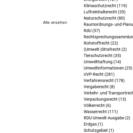
Klimaschutzrecht
(119)
119
Luftreinhalterecht
(35)
35 
Naturschutzrecht
(80)
80 B
Alle ansehen
Raumordnungs- und Planu
RdU
(57)
57 Beiträge
Rechtsprechungssammlu
Rohstoffrecht
(22)
22 Beit
(Umwelt-)Strafrecht
(2)
2 B
Tierschutzrecht
(35)
35 Bei
Umwelthaftung
(14)
14 Bei
Umweltinformationen
(25)
UVP-Recht
(281)
281 Beitr
Verfahrensrecht
(178)
178 
Vergaberecht
(8)
8 Beiträg
Verkehr- und Transportrec
Verpackungsrecht
(13)
13 
Völkerrecht
(6)
6 Beiträge
Wasserrecht
(111)
111 Bei
RDU Umwelt-Ausgabe
(2)
2
Erdgas
(1)
1 Beitrag
Schutzgebiet
(1)
1 Beitrag