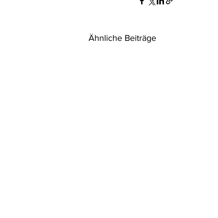
Ähnliche Beiträge
CO₂-Regulierung im Wandel:
Was Unternehmen jetzt zu
CCS, CCU und ETS wissen