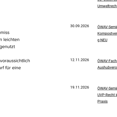
Umweltrech
mationen
UVP-Recht
30.09.2026
ÖWAV-Semin
ölkerrecht
miss 
Kompostve
 leichten 
g NEU
genutzt 
12.11.2026
voraussichtlich 
ÖWAV-Fachd
f für eine 
Aushubvero
19.11.2026
ÖWAV-Semin
UVP-Recht i
Praxis