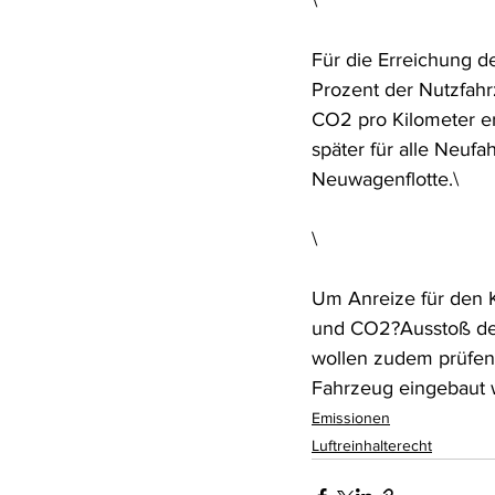
\
Für die Erreichung d
Prozent der Nutzfah
CO2 pro Kilometer erf
später für alle Neuf
Neuwagenflotte.\
\
Um Anreize für den K
und CO2?Ausstoß der
wollen zudem prüfen,
Fahrzeug eingebaut
Emissionen
Luftreinhalterecht