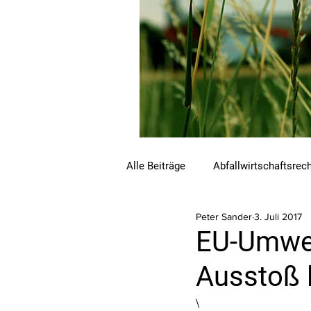
Alle Beiträge
Abfallwirtschaftsrec
Peter Sander
3. Juli 2017
Beihilfen und Förderungen
C
EU-Umwel
Ausstoß 
Luftreinhalterecht
Naturschu
\