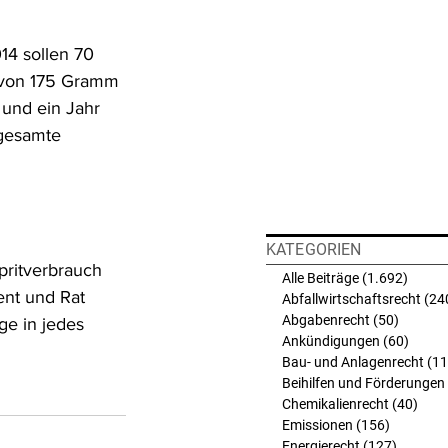
14 sollen 70 
 von 175 Gramm 
 und ein Jahr 
 gesamte 
KATEGORIEN
pritverbrauch 
Alle Beiträge
(1.692)
1.692 
nt und Rat 
Abfallwirtschaftsrecht
(24
Abgabenrecht
(50)
50 Beit
ge in jedes 
Ankündigungen
(60)
60 Bei
Bau- und Anlagenrecht
(11
Beihilfen und Förderungen
Chemikalienrecht
(40)
40 B
Emissionen
(156)
156 Beit
Energierecht
(127)
127 Bei