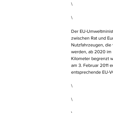
\
Rohstoffrecht
(Umwelt-)Stra
\
Verfahrensrecht
Vergaberec
Der EU-Umweltministe
zwischen Rat und Eu
Nutzfahrzeugen, die 
Wasserrecht
RDU Umwelt-A
werden, ab 2020 im 
Kilometer begrenzt w
am 3. Februar 2011 e
entsprechende EU-VO
\
\