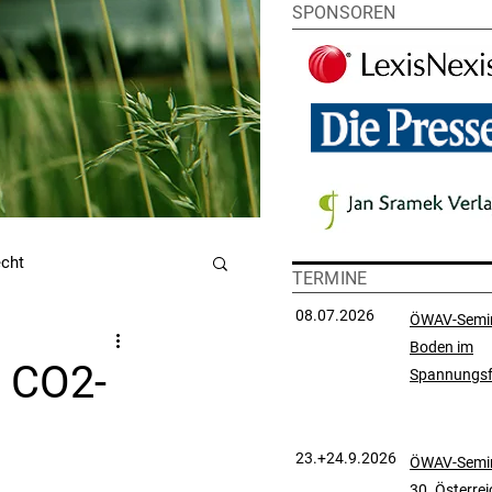
SPONSOREN
echt
TERMINE
08.07.2026
ÖWAV-Semi
Boden im
utzrecht
u CO2-
Spannungsf
chtsprechungssammlung
23.+24.9.2026
ÖWAV-Semin
30. Österre