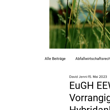
Alle Beiträge
Abfallwirtschaftsrec
David Jenni
15. Mai 2023
Beihilfen und Förderungen
C
EuGH EEW
Vorrangi
Luftreinhalterecht
Naturschu