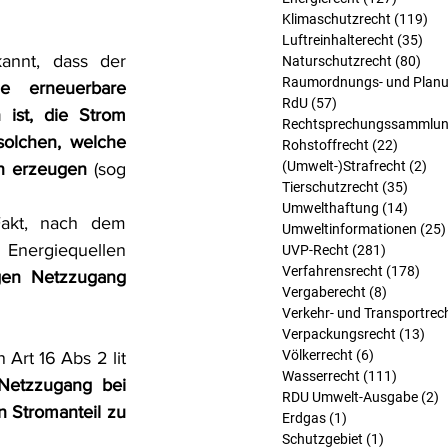
Klimaschutzrecht
(119)
119
Luftreinhalterecht
(35)
35 
Bezüglich der ersten vorgebrachten Frage, hat der EuGH zunächst erkannt, dass der 
Naturschutzrecht
(80)
80 B
Raumordnungs- und Planu
 erneuerbare 
RdU
(57)
57 Beiträge
st, die Strom 
Rechtsprechungssammlu
olchen, welche 
Rohstoffrecht
(22)
22 Beit
(Umwelt-)Strafrecht
(2)
2 B
n erzeugen
 (sog 
Tierschutzrecht
(35)
35 Bei
Umwelthaftung
(14)
14 Bei
akt, nach dem 
Umweltinformationen
(25)
Energiequellen 
UVP-Recht
(281)
281 Beitr
Verfahrensrecht
(178)
178 
gen Netzzugang 
Vergaberecht
(8)
8 Beiträg
Verkehr- und Transportrec
Verpackungsrecht
(13)
13 
Völkerrecht
(6)
6 Beiträge
rt 16 Abs 2 lit 
Wasserrecht
(111)
111 Bei
Netzzugang bei 
RDU Umwelt-Ausgabe
(2)
2
 Stromanteil zu 
Erdgas
(1)
1 Beitrag
Schutzgebiet
(1)
1 Beitrag