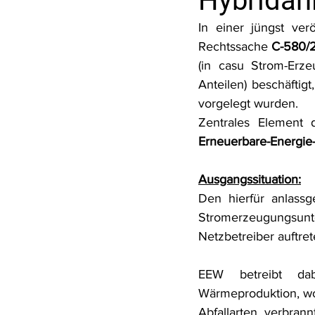
Hybridan
Rohstoffrecht
(Umwelt-)Stra
In einer jüngst ver
Rechtssache 
C-580/
(in casu Strom-Erze
Verfahrensrecht
Vergaberec
Anteilen) beschäfti
vorgelegt wurden.
Zentrales Element 
Wasserrecht
RDU Umwelt-A
Erneuerbare-Energie
Ausgangssituation:
Den hierfür anlassg
Stromerzeugungs
Netzbetreiber auftre
EEW betreibt dab
Wärmeproduktion, wob
Abfallarten verbran