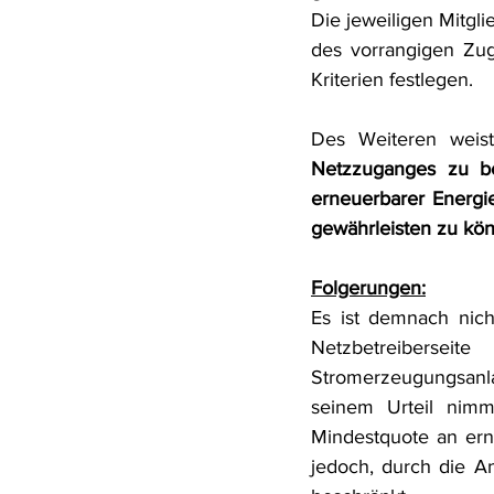
Die jeweiligen Mitgl
des vorrangigen Zuga
Kriterien festlegen.
Des Weiteren weist
Netzzuganges zu be
erneuerbarer Energie
gewährleisten zu kö
Folgerungen:
Es ist demnach nic
Netzbetreiberse
Stromerzeugungsanla
seinem Urteil nimm
Mindestquote an ern
jedoch, durch die An