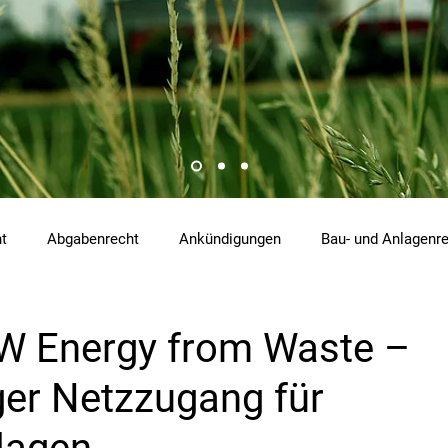
ht
Abgabenrecht
Ankündigungen
Bau- und Anlagenr
hemikalienrecht
Emissionen
Energierecht
Klimasch
 Energy from Waste –
ger Netzzugang für
tzrecht
Raumordnungs- und Planungsrecht
RdU
Re