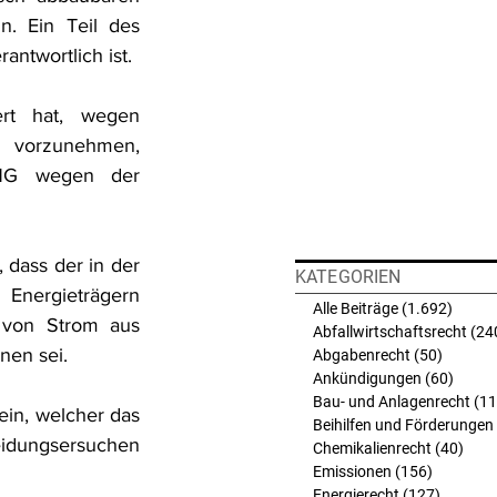
. Ein Teil des 
antwortlich ist.
t hat, wegen 
 vorzunehmen, 
NG wegen der 
dass der in der 
KATEGORIEN
Energieträgern 
Alle Beiträge
(1.692)
1.692 
von Strom aus 
Abfallwirtschaftsrecht
(24
nen sei.
Abgabenrecht
(50)
50 Beit
Ankündigungen
(60)
60 Bei
Bau- und Anlagenrecht
(11
in, welcher das 
Beihilfen und Förderungen
idungsersuchen 
Chemikalienrecht
(40)
40 B
Emissionen
(156)
156 Beit
Energierecht
(127)
127 Bei