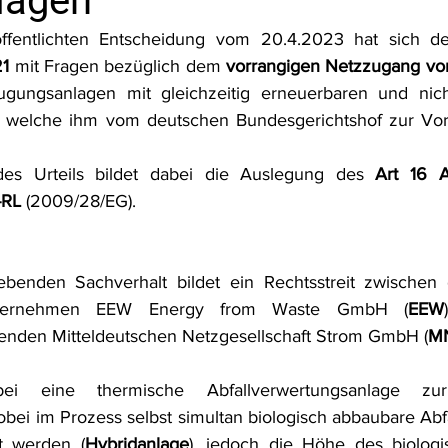
lagen
frecht
Tierschutzrecht
Umwelthaftung
Umweltinfor
öffentlichten Entscheidung vom 20.4.2023 hat sich d
21
 mit Fragen bezüglich dem 
vorrangigen Netzzugang vo
ugungsanlagen mit gleichzeitig erneuerbaren und nich
ht
Verkehr- und Transportrecht
Verpackungsrecht
V
gt, welche ihm vom deutschen Bundesgerichtshof zur Vor
des Urteils bildet dabei die Auslegung des 
Art 16 A
usgabe
Erdgas
Schutzgebiet
Forstrecht
-RL
 (2009/28/EG).
ebenden Sachverhalt bildet ein Rechtsstreit zwischen
unternehmen EEW Energy from Waste GmbH (
EEW
tenden Mitteldeutschen Netzgesellschaft Strom GmbH (
M
ei eine thermische Abfallverwertungsanlage zu
ei im Prozess selbst simultan biologisch abbaubare Abfä
nt werden (
Hybridanlage
), jedoch die Höhe des biologi