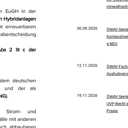
Umweltrech
mationen
UVP-Recht
er EuGH in der 
n Hybridanlagen
t erneuerbaren 
30.09.2026
ÖWAV-Semin
ölkerrecht
abentscheidung 
Kompostve
g NEU
bs 2 lit c der 
12.11.2026
ÖWAV-Fachd
Aushubvero
 dem deutschen 
) und der als 
NG
).
19.11.2026
ÖWAV-Semin
UVP-Recht i
r Strom- und 
Praxis
lle mit anderen 
sch abbaubaren 