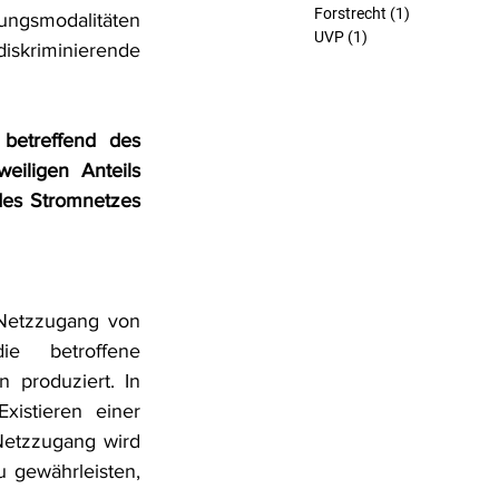
Forstrecht
(1)
1 Beitrag
ungsmodalitäten 
UVP
(1)
1 Beitrag
iskriminierende 
betreffend des 
ligen Anteils 
des Stromnetzes 
Netzzugang von 
e betroffene 
produziert. In 
stieren einer 
etzzugang wird 
 gewährleisten, 