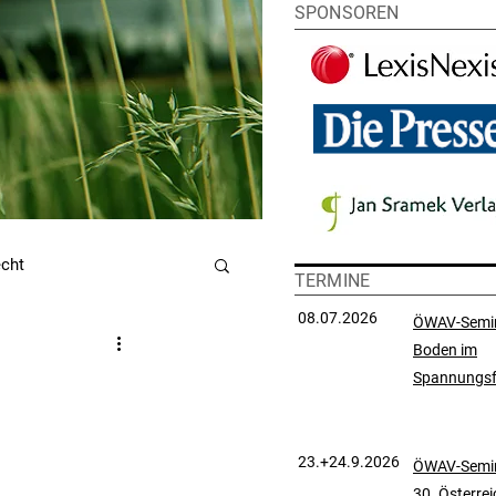
SPONSOREN
echt
TERMINE
08.07.2026
ÖWAV-Semi
Boden im
utzrecht
Spannungsf
chtsprechungssammlung
23.+24.9.2026
ÖWAV-Semin
30. Österre