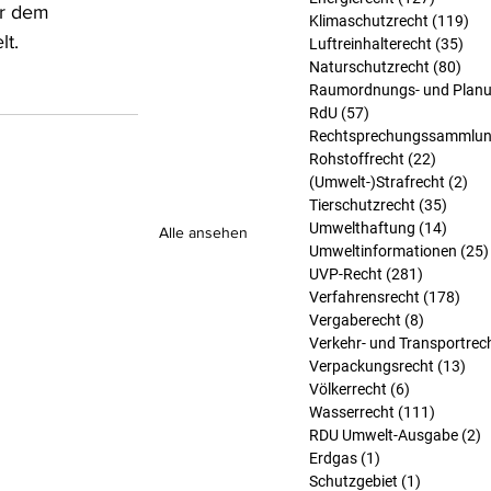
er dem 
Klimaschutzrecht
(119)
119
lt.
Luftreinhalterecht
(35)
35 
Naturschutzrecht
(80)
80 B
Raumordnungs- und Planu
RdU
(57)
57 Beiträge
Rechtsprechungssammlu
Rohstoffrecht
(22)
22 Beit
(Umwelt-)Strafrecht
(2)
2 B
Tierschutzrecht
(35)
35 Bei
Umwelthaftung
(14)
14 Bei
Alle ansehen
Umweltinformationen
(25)
UVP-Recht
(281)
281 Beitr
Verfahrensrecht
(178)
178 
Vergaberecht
(8)
8 Beiträg
Verkehr- und Transportrec
Verpackungsrecht
(13)
13 
Völkerrecht
(6)
6 Beiträge
Wasserrecht
(111)
111 Bei
RDU Umwelt-Ausgabe
(2)
2
Erdgas
(1)
1 Beitrag
Schutzgebiet
(1)
1 Beitrag