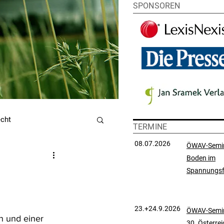
SPONSOREN
echt
TERMINE
08.07.2026
ÖWAV-Semi
Boden im
utzrecht
Spannungsf
chtsprechungssammlung
23.+24.9.2026
ÖWAV-Semin
 und einer 
30. Österre