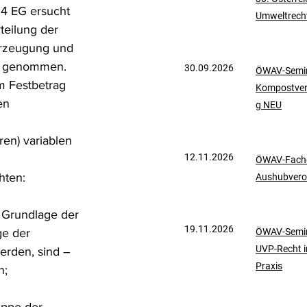
4 EG ersucht 
Umweltrech
mationen
UVP-Recht
teilung der 
erzeugung und 
ng genommen. 
30.09.2026
ÖWAV-Semin
ölkerrecht
m Festbetrag 
Kompostve
en 
g NEU
 
ren) variablen 
12.11.2026
ÖWAV-Fachd
hten:
Aushubvero
 Grundlage der 
19.11.2026
e der 
ÖWAV-Semin
UVP-Recht i
rden, sind – 
Praxis
n;