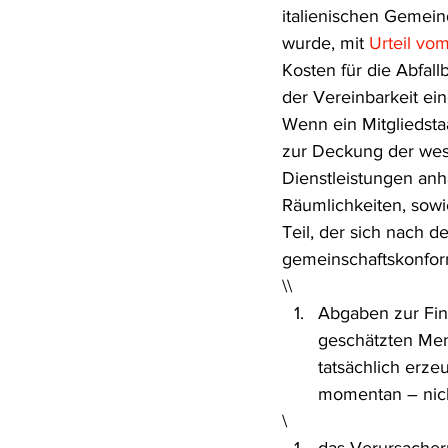
italienischen Gemein
Rohstoffrecht
(Umwelt-)Stra
wurde, mit 
Urteil vo
Kosten für die Abfal
der Vereinbarkeit e
Verfahrensrecht
Vergaberec
Wenn ein Mitgliedsta
zur Deckung der wese
Dienstleistungen anh
Wasserrecht
RDU Umwelt-A
Räumlichkeiten, sowie
Teil, der sich nach d
gemeinschaftskonform
\\
Abgaben zur Fina
geschätzten Men
tatsächlich erz
momentan – nicht
\