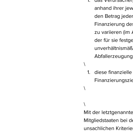
das Verursacherp
anhand ihrer jew
den Betrag jede
Finanzierung de
zu variieren (im
der für sie fes
unverhältnismäßi
Abfallerzeugungs
\
diese finanziell
Finanzierungszi
\
\
Mit der letztgenannte
Mitgliedstaaten bei 
unsachlichen Kriter