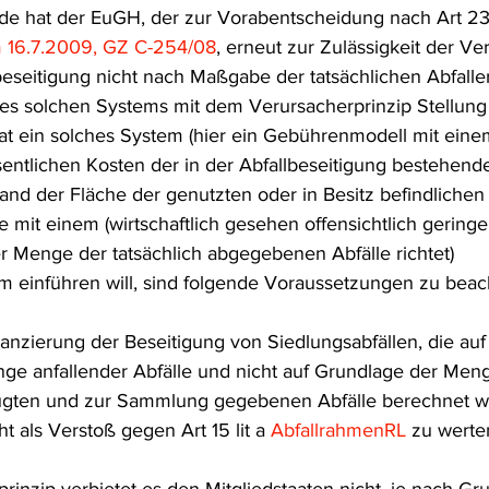
de hat der EuGH, der zur Vorabentscheidung nach Art 23
frecht
Tierschutzrecht
Umwelthaftung
Umweltinfor
m 16.7.2009, GZ C-254/08
, erneut zur Zulässigkeit der Ver
lbeseitigung nicht nach Maßgabe der tatsächlichen Abfall
ines solchen Systems mit dem Verursacherprinzip Stellu
ht
Verkehr- und Transportrecht
Verpackungsrecht
V
at ein solches System (hier ein Gebührenmodell mit eine
ntlichen Kosten der in der Abfallbeseitigung bestehend
and der Fläche der genutzten oder in Besitz befindlichen
usgabe
Erdgas
Schutzgebiet
Forstrecht
 mit einem (wirtschaftlich gesehen offensichtlich geringe
er Menge der tatsächlich abgegebenen Abfälle richtet) 
 einführen will, sind folgende Voraussetzungen zu beac
nzierung der Beseitigung von Siedlungsabfällen, die auf
ge anfallender Abfälle und nicht auf Grundlage der Meng
eugten und zur Sammlung gegebenen Abfälle berechnet we
 als Verstoß gegen Art 15 lit a 
AbfallrahmenRL 
zu werte