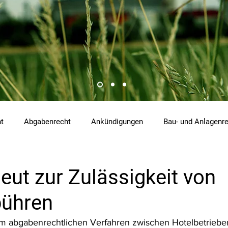
ht
Abgabenrecht
Ankündigungen
Bau- und Anlagenr
hemikalienrecht
Emissionen
Energierecht
Klimasch
ut zur Zulässigkeit von
bühren
tzrecht
Raumordnungs- und Planungsrecht
RdU
Re
 abgabenrechtlichen Verfahren zwischen Hotelbetrieben