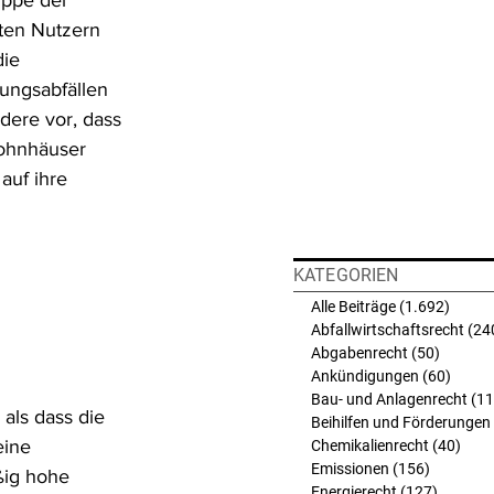
uppe der 
ten Nutzern 
ie 
ungsabfällen 
dere vor, dass 
Wohnhäuser 
auf ihre 
KATEGORIEN
Alle Beiträge
(1.692)
1.692 
Abfallwirtschaftsrecht
(24
Abgabenrecht
(50)
50 Beit
Ankündigungen
(60)
60 Bei
Bau- und Anlagenrecht
(11
als dass die 
Beihilfen und Förderungen
eine 
Chemikalienrecht
(40)
40 B
Emissionen
(156)
156 Beit
ßig hohe 
Energierecht
(127)
127 Bei