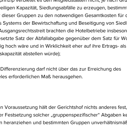
rinzip verbietet es den Mitgliedstaaten nicht, je nach Gr
eiligen Kapazität, Siedlungsabfälle zu erzeugen, bestimm
r dieser Gruppen zu den notwendigen Gesamtkosten für d
s Systems der Bewirtschaftung und Beseitigung von Siedl
 Ausgangsrechtsstreit brachten die Hotelbetriebe insbeson
tgesetzte Satz der Abfallabgabe gegenüber dem Satz für 
g hoch wäre und in Wirklichkeit eher auf ihre Ertrags- als 
kapazität abstellen würde);
e Differenzierung darf nicht über das zur Erreichung des 
eles erforderlichen Maß herausgehen.
n Voraussetzung hält der Gerichtshof nichts anderes fest, 
der Festsetzung solcher „gruppenspezifischer“ Abgaben k
ien heranziehen und bestimmten Gruppen unverhältnismä