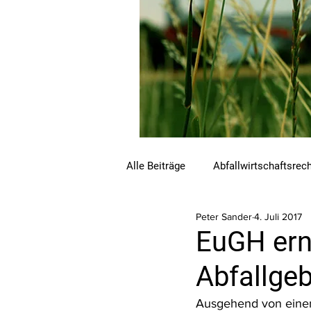
Alle Beiträge
Abfallwirtschaftsrec
Peter Sander
4. Juli 2017
Beihilfen und Förderungen
C
EuGH erne
Abfallge
Luftreinhalterecht
Naturschu
Ausgehend von einem