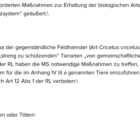
rderten Maßnahmen zur Erhaltung der biologischen Arten
frecht
Tierschutzrecht
Umwelthaftung
Umweltinfor
zsystem“ geäußert.\
ht
Verkehr- und Transportrecht
Verpackungsrecht
V
t ua der gegenständliche Feldhamster (Art Cricetus cricetu
„streng zu schützenden“ Tierarten „von gemeinschaftliche
usgabe
Erdgas
Schutzgebiet
Forstrecht
der RL haben die MS notwendige Maßnahmen zu treffen, 
m für die im Anhang IV lit a genannten Tiere einzuführen
Art 12 Abs 1 der RL verboten:\
gen oder Töten\