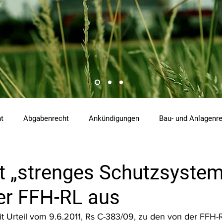
ht
Abgabenrecht
Ankündigungen
Bau- und Anlagenr
hemikalienrecht
Emissionen
Energierecht
Klimasch
t „strenges Schutzsystem
r FFH-RL aus
tzrecht
Raumordnungs- und Planungsrecht
RdU
Re
t Urteil vom 9.6.2011, Rs C-383/09, zu den von der FFH