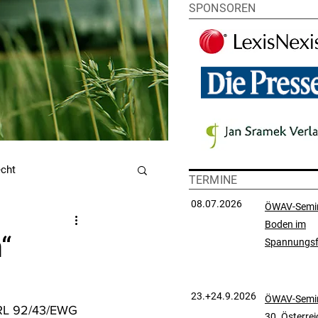
SPONSOREN
echt
TERMINE
08.07.2026
ÖWAV-Semi
Boden im
utzrecht
“
Spannungsf
chtsprechungssammlung
23.+24.9.2026
ÖWAV-Semin
-RL 92/43/EWG 
30. Österre