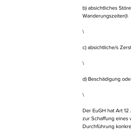
b) absichtliches Stö
Wanderungszeiten)\
\
c) absichtliche/s Ze
\
d) Beschädigung oder
\
Der EuGH hat Art 12 A
zur Schaffung eines
Durchführung konkret