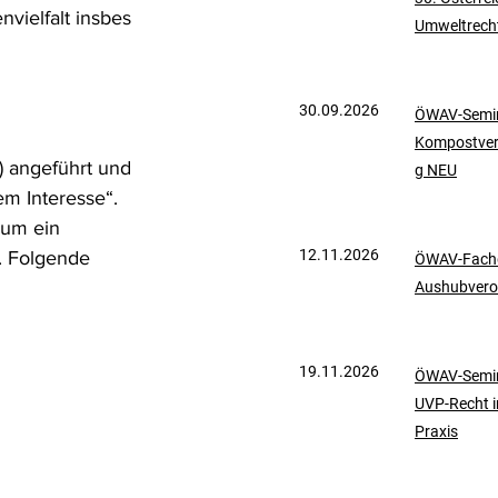
vielfalt insbes 
Umweltrech
mationen
UVP-Recht
30.09.2026
ÖWAV-Semin
ölkerrecht
Kompostve
s) angeführt und 
g NEU
m Interesse“. 
um ein 
12.11.2026
. Folgende 
ÖWAV-Fachd
Aushubvero
19.11.2026
ÖWAV-Semin
UVP-Recht i
Praxis