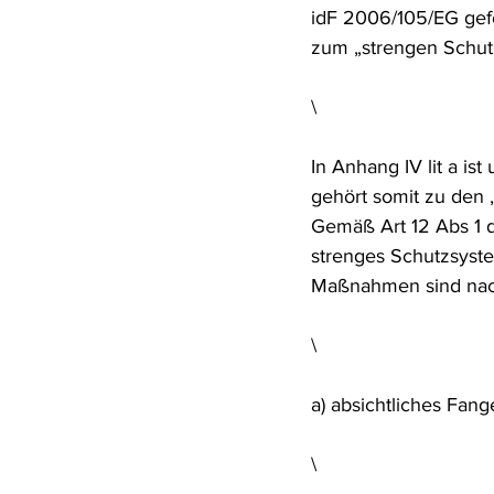
idF 2006/105/EG gefo
Rohstoffrecht
(Umwelt-)Stra
zum „strengen Schut
\
Verfahrensrecht
Vergaberec
In Anhang IV lit a is
gehört somit zu den 
Wasserrecht
RDU Umwelt-A
Gemäß Art 12 Abs 1 
strenges Schutzsyste
Maßnahmen sind nach 
\
a) absichtliches Fan
\