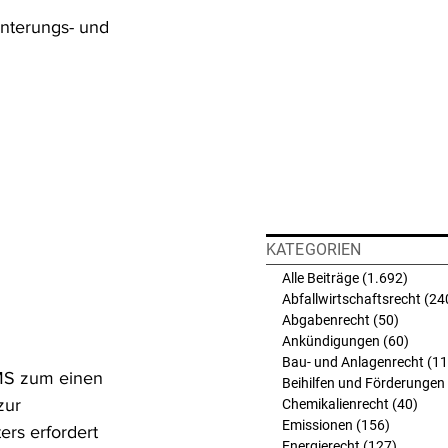
interungs- und 
KATEGORIEN
Alle Beiträge
(1.692)
1.692 
Abfallwirtschaftsrecht
(24
Abgabenrecht
(50)
50 Beit
Ankündigungen
(60)
60 Bei
Bau- und Anlagenrecht
(11
 MS zum einen 
Beihilfen und Förderungen
zur 
Chemikalienrecht
(40)
40 B
Emissionen
(156)
156 Beit
rs erfordert 
Energierecht
(127)
127 Bei