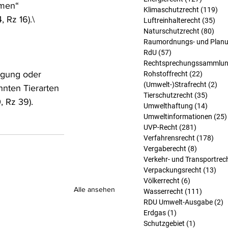
men“ 
Klimaschutzrecht
(119)
119
 Rz 16).\
Luftreinhalterecht
(35)
35 
Naturschutzrecht
(80)
80 B
Raumordnungs- und Planu
RdU
(57)
57 Beiträge
Rechtsprechungssammlu
igung oder 
Rohstoffrecht
(22)
22 Beit
(Umwelt-)Strafrecht
(2)
2 B
nnten Tierarten 
Tierschutzrecht
(35)
35 Bei
, Rz 39).
Umwelthaftung
(14)
14 Bei
Umweltinformationen
(25)
UVP-Recht
(281)
281 Beitr
Verfahrensrecht
(178)
178 
Vergaberecht
(8)
8 Beiträg
Verkehr- und Transportrec
Verpackungsrecht
(13)
13 
Völkerrecht
(6)
6 Beiträge
Alle ansehen
Wasserrecht
(111)
111 Bei
RDU Umwelt-Ausgabe
(2)
2
Erdgas
(1)
1 Beitrag
Schutzgebiet
(1)
1 Beitrag