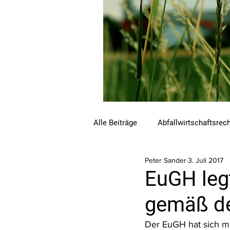
Alle Beiträge
Abfallwirtschaftsrec
Peter Sander
3. Juli 2017
Beihilfen und Förderungen
C
EuGH leg
gemäß de
Luftreinhalterecht
Naturschu
Der EuGH hat sich mi