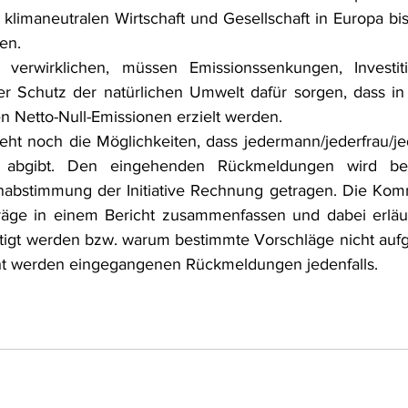
r klimaneutralen Wirtschaft und Gesellschaft in Europa bi
frecht
Tierschutzrecht
Umwelthaftung
Umweltinfor
en.
verwirklichen, müssen Emissionssenkungen, Investit
r Schutz der natürlichen Umwelt dafür sorgen, dass in 
ht
Verkehr- und Transportrecht
Verpackungsrecht
V
en Netto-Null-Emissionen erzielt werden.
eht noch die Möglichkeiten, dass jedermann/jederfrau/j
abgibt. Den eingehenden Rückmeldungen wird bei
usgabe
Erdgas
Schutzgebiet
Forstrecht
nabstimmung der Initiative Rechnung getragen. Die Komm
äge in einem Bericht zusammenfassen und dabei erläute
tigt werden bzw. warum bestimmte Vorschläge nicht aufg
cht werden eingegangenen Rückmeldungen jedenfalls.