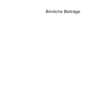
Ähnliche Beiträge
Klimaschutz ist eine
Rechtspflicht aller Staaten
Der Internationale Gerichtshof
(IGH) stellt in seinem Gutachten