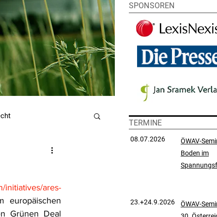
SPONSOREN
echt
TERMINE
08.07.2026
ÖWAV-Semi
Boden im
utzrecht
Spannungsf
/initiatives/ares-
chtsprechungssammlung
 europäischen 
23.+24.9.2026
ÖWAV-Semin
en Grünen Deal 
30. Österre