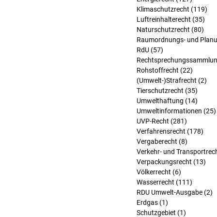
Klimaschutzrecht
(119)
119
Luftreinhalterecht
(35)
35 
Naturschutzrecht
(80)
80 B
Raumordnungs- und Planu
RdU
(57)
57 Beiträge
Rechtsprechungssammlu
Rohstoffrecht
(22)
22 Beit
(Umwelt-)Strafrecht
(2)
2 B
Tierschutzrecht
(35)
35 Bei
Umwelthaftung
(14)
14 Bei
Umweltinformationen
(25)
UVP-Recht
(281)
281 Beitr
Verfahrensrecht
(178)
178 
Vergaberecht
(8)
8 Beiträg
Verkehr- und Transportrec
Verpackungsrecht
(13)
13 
Völkerrecht
(6)
6 Beiträge
Wasserrecht
(111)
111 Bei
RDU Umwelt-Ausgabe
(2)
2
Erdgas
(1)
1 Beitrag
Schutzgebiet
(1)
1 Beitrag