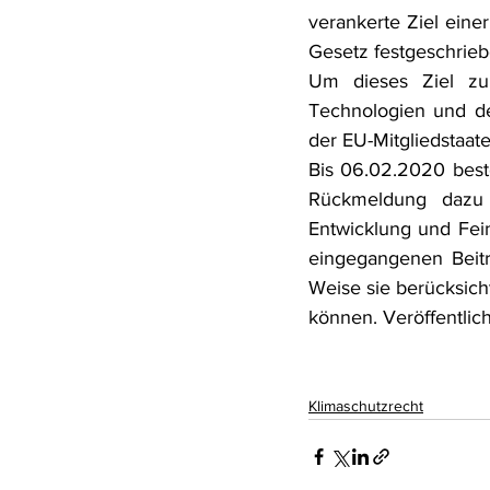
verankerte Ziel eine
Rohstoffrecht
(Umwelt-)Stra
Gesetz festgeschrieb
Um dieses Ziel zu 
Technologien und de
Verfahrensrecht
Vergaberec
der EU-Mitgliedstaat
Bis 06.02.2020 best
Rückmeldung dazu 
Wasserrecht
RDU Umwelt-A
Entwicklung und Fei
eingegangenen Beitr
Weise sie berücksich
können. Veröffentli
Klimaschutzrecht