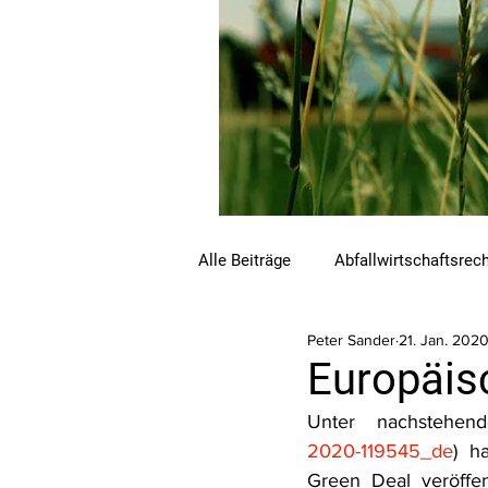
Alle Beiträge
Abfallwirtschaftsrec
Peter Sander
21. Jan. 202
Beihilfen und Förderungen
C
Europäis
Unter nachstehen
Luftreinhalterecht
Naturschu
2020-119545_de
) h
Green Deal veröffen