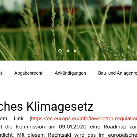
ht
Abgabenrecht
Ankündigungen
Bau- und Anlagenr
0
hemikalienrecht
Emissionen
Energierecht
Klimasch
ches Klimagesetz
dem Link (
https://ec.europa.eu/info/law/better-regulation
tzrecht
Raumordnungs- und Planungsrecht
RdU
Re
at die Kommission am 09.01.2020 eine Roadmap zum
tlicht. Mit diesem Rechtsakt wird das im europäisch