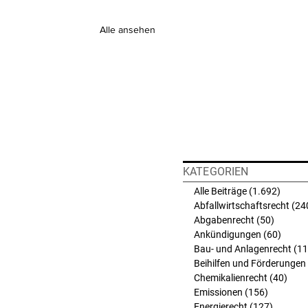
Alle ansehen
KATEGORIEN
Alle Beiträge
(1.692)
1.692 
Abfallwirtschaftsrecht
(24
Abgabenrecht
(50)
50 Beit
Ankündigungen
(60)
60 Bei
Bau- und Anlagenrecht
(11
Beihilfen und Förderungen
Chemikalienrecht
(40)
40 B
Emissionen
(156)
156 Beit
Energierecht
(127)
127 Bei