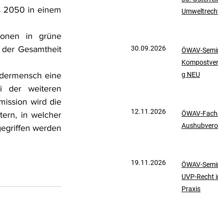
s 2050 in einem 
Umweltrech
mationen
UVP-Recht
ionen in grüne 
der Gesamtheit 
30.09.2026
ÖWAV-Semin
ölkerrecht
Kompostve
edermensch eine 
g NEU
 der weiteren 
ission wird die 
12.11.2026
ÖWAV-Fachd
rn, in welcher 
Aushubvero
egriffen werden 
19.11.2026
ÖWAV-Semin
UVP-Recht i
Praxis