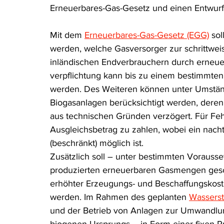
Erneuerbares-Gas-Gesetz und einen Entwurf 
Rohstoffrecht
(Umwelt-)Strafrecht
Tierschutzrecht
Mit dem 
Erneuerbares-Gas-Gesetz (EGG)
 so
werden, welche Gasversorger zur schrittweis
Verfahrensrecht
Vergaberecht
Verkehr- und Transp
inländischen Endverbrauchern durch erneuerb
verpflichtung kann bis zu einem bestimmte
werden. Des Weiteren können unter Umstä
Wasserrecht
RDU Umwelt-Ausgabe
Erdgas
S
Biogasanlagen berücksichtigt werden, deren
aus technischen Gründen verzögert. Für Fe
Ausgleichsbetrag zu zahlen, wobei ein nach
(beschränkt) möglich ist.
Zusätzlich soll – unter bestimmten Voraus
produzierten erneuerbaren Gasmengen gesch
erhöhter Erzeugungs- und Beschaffungskost
werden.
 Im
 Rahmen des geplanten 
Wasserst
und der Betrieb von Anlagen zur Umwandlun