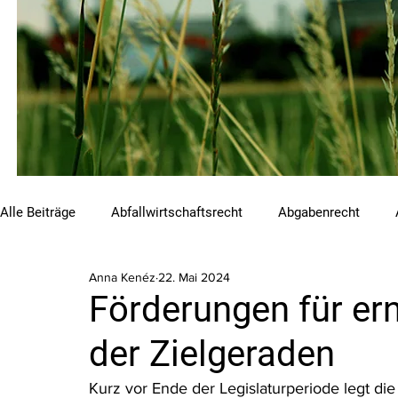
Alle Beiträge
Abfallwirtschaftsrecht
Abgabenrecht
Anna Kenéz
22. Mai 2024
Beihilfen und Förderungen
Chemikalienrecht
Emis
Förderungen für er
der Zielgeraden
Luftreinhalterecht
Naturschutzrecht
Raumordnungs
Kurz vor Ende der Legislaturperiode legt die