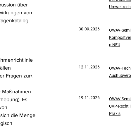
kussion über 
Umweltrech
mationen
UVP-Recht
swirkungen von 
ragenkatalog 
30.09.2026
ÖWAV-Semin
ölkerrecht
Kompostve
g NEU
hmenrichtlinie 
12.11.2026
ällen 
ÖWAV-Fachd
er Fragen zur\
Aushubvero
che Maßnahmen 
19.11.2026
hebung). Es 
ÖWAV-Semin
UVP-Recht i
von 
Praxis
 sich die Menge 
gisch 