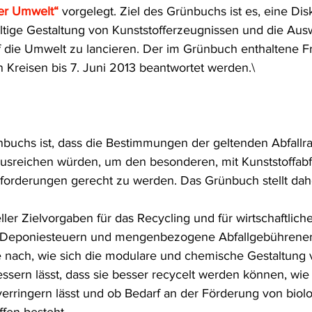
der Umwelt“
 vorgelegt. Ziel des Grünbuchs ist es, eine Dis
frecht
Tierschutzrecht
Umwelthaftung
Umweltinfor
ltige Gestaltung von Kunststofferzeugnissen und die Au
uf die Umwelt zu lancieren. Der im Grünbuch enthaltene F
en Kreisen bis 7. Juni 2013 beantwortet werden.\
ht
Verkehr- und Transportrecht
Verpackungsrecht
V
usgabe
Erdgas
Schutzgebiet
Forstrecht
buchs ist, dass die Bestimmungen der geltenden Abfallra
ausreichen würden, um den besonderen, mit Kunststoffabf
orderungen gerecht zu werden. Das Grünbuch stellt dah
ller Zielvorgaben für das Recycling und für wirtschaftli
 Deponiesteuern und mengenbezogene Abfallgebührener
e nach, wie sich die modulare und chemische Gestaltung 
essern lässt, dass sie besser recycelt werden können, wie
verringern lässt und ob Bedarf an der Förderung von biolo