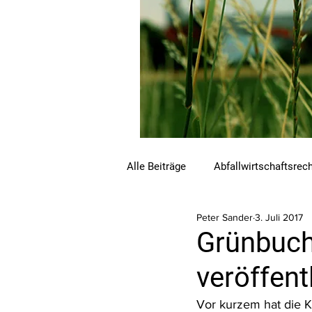
Alle Beiträge
Abfallwirtschaftsrec
Peter Sander
3. Juli 2017
Beihilfen und Förderungen
C
Grünbuch 
veröffent
Luftreinhalterecht
Naturschu
Vor kurzem hat die 