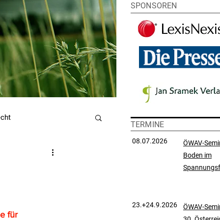
SPONSOREN
echt
TERMINE
08.07.2026
ÖWAV-Semi
Boden im
utzrecht
Spannungsf
chtsprechungssammlung
23.+24.9.2026
ÖWAV-Semin
e für 
30. Österre