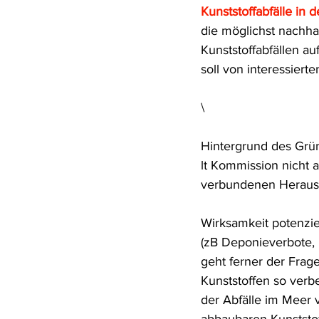
Kunststoffabfälle in 
Rohstoffrecht
(Umwelt-)Stra
die möglichst nachha
Kunststoffabfällen a
soll von interessiert
Verfahrensrecht
Vergaberec
\
Wasserrecht
RDU Umwelt-A
Hintergrund des Grün
lt Kommission nicht 
verbundenen Herausf
Wirksamkeit potenzie
(zB Deponieverbote,
geht ferner der Frag
Kunststoffen so verb
der Abfälle im Meer 