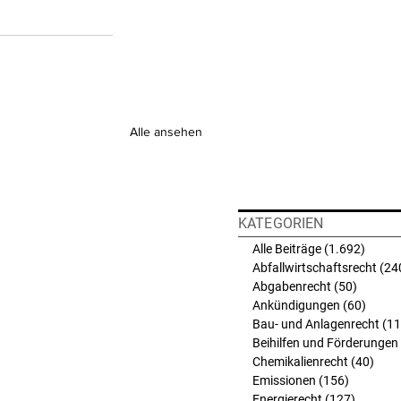
Alle ansehen
KATEGORIEN
Alle Beiträge
(1.692)
1.692 
Abfallwirtschaftsrecht
(24
Abgabenrecht
(50)
50 Beit
Ankündigungen
(60)
60 Bei
Bau- und Anlagenrecht
(11
Beihilfen und Förderungen
Chemikalienrecht
(40)
40 B
Emissionen
(156)
156 Beit
Energierecht
(127)
127 Bei