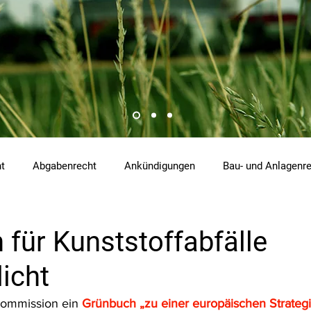
ht
Abgabenrecht
Ankündigungen
Bau- und Anlagenr
hemikalienrecht
Emissionen
Energierecht
Klimasch
für Kunststoffabfälle
licht
tzrecht
Raumordnungs- und Planungsrecht
RdU
Re
Kommission ein 
Grünbuch „zu einer europäischen Strategi