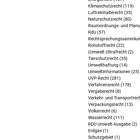
Klimaschutzrecht
(119)
119
Luftreinhalterecht
(35)
35 
Naturschutzrecht
(80)
80 B
Raumordnungs- und Planu
RdU
(57)
57 Beiträge
Rechtsprechungssammlu
Rohstoffrecht
(22)
22 Beit
(Umwelt-)Strafrecht
(2)
2 B
Tierschutzrecht
(35)
35 Bei
Umwelthaftung
(14)
14 Bei
Umweltinformationen
(25)
UVP-Recht
(281)
281 Beitr
Verfahrensrecht
(178)
178 
Vergaberecht
(8)
8 Beiträg
Verkehr- und Transportrec
Verpackungsrecht
(13)
13 
Völkerrecht
(6)
6 Beiträge
Wasserrecht
(111)
111 Bei
RDU Umwelt-Ausgabe
(2)
2
Erdgas
(1)
1 Beitrag
Schutzgebiet
(1)
1 Beitrag