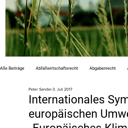
Alle Beiträge
Abfallwirtschaftsrecht
Abgabenrecht
Peter Sander
3. Juli 2017
Beihilfen und Förderungen
Chemikalienrecht
Emis
Internationales S
europäischen Umwe
Luftreinhalterecht
Naturschutzrecht
Raumordnungs