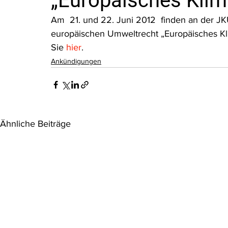
„Europäisches Klim
Rohstoffrecht
(Umwelt-)Strafrecht
Tierschutzrecht
Am  21. und 22. Juni 2012  finden an der J
europäischen Umweltrecht „Europäisches Kl
Sie 
hier
.
Verfahrensrecht
Vergaberecht
Verkehr- und Transp
Ankündigungen
Wasserrecht
RDU Umwelt-Ausgabe
Erdgas
S
Ähnliche Beiträge