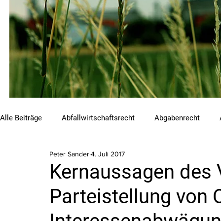
Alle Beiträge
Abfallwirtschaftsrecht
Abgabenrecht
Peter Sander
4. Juli 2017
Beihilfen und Förderungen
Chemikalienrecht
Emis
Kernaussagen des
Parteistellung von 
Luftreinhalterecht
Naturschutzrecht
Raumordnungs