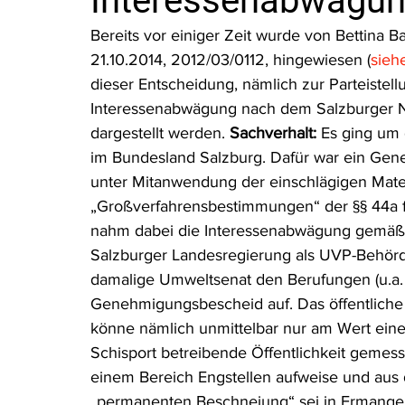
Interessenabwägu
Rohstoffrecht
(Umwelt-)Strafrecht
Tierschutzrecht
Bereits vor einiger Zeit wurde von Bettina 
21.10.2014, 2012/03/0112, hingewiesen (
sieh
dieser Entscheidung, nämlich zur Parteistel
Verfahrensrecht
Vergaberecht
Verkehr- und Transp
Interessenabwägung nach dem Salzburger N
dargestellt werden. 
Sachverhalt:
 Es ging um
im Bundesland Salzburg. Dafür war ein G
Wasserrecht
RDU Umwelt-Ausgabe
Erdgas
S
unter Mitanwendung der einschlägigen Mate
„Großverfahrensbestimmungen“ der §§ 44a
nahm dabei die Interessenabwägung gemäß §
Salzburger Landesregierung als UVP-Behörd
damalige Umweltsenat den Berufungen (u.a.
Genehmigungsbescheid auf. Das öffentliche 
könne nämlich unmittelbar nur am Wert einer
Schisport betreibende Öffentlichkeit gemes
einem Bereich Engstellen aufweise und aus
„permanenten Beschneiung“ sei in Ermangelu