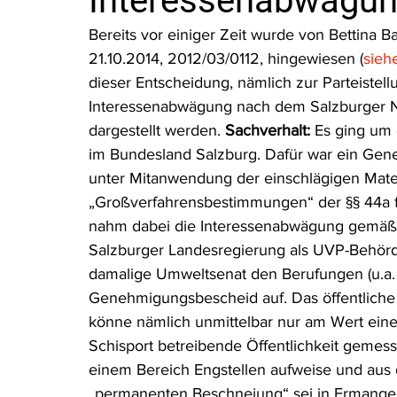
Interessenabwägu
Rohstoffrecht
(Umwelt-)Strafrecht
Tierschutzrecht
Bereits vor einiger Zeit wurde von Bettina 
21.10.2014, 2012/03/0112, hingewiesen (
sieh
dieser Entscheidung, nämlich zur Parteistel
Verfahrensrecht
Vergaberecht
Verkehr- und Transp
Interessenabwägung nach dem Salzburger N
dargestellt werden. 
Sachverhalt:
 Es ging um
im Bundesland Salzburg. Dafür war ein G
Wasserrecht
RDU Umwelt-Ausgabe
Erdgas
S
unter Mitanwendung der einschlägigen Mate
„Großverfahrensbestimmungen“ der §§ 44a
nahm dabei die Interessenabwägung gemäß §
Salzburger Landesregierung als UVP-Behörd
damalige Umweltsenat den Berufungen (u.a.
Genehmigungsbescheid auf. Das öffentliche 
könne nämlich unmittelbar nur am Wert einer
Schisport betreibende Öffentlichkeit gemes
einem Bereich Engstellen aufweise und aus
„permanenten Beschneiung“ sei in Ermangelu