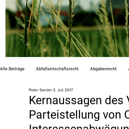
Alle Beiträge
Abfallwirtschaftsrecht
Abgabenrecht
Peter Sander
3. Juli 2017
Beihilfen und Förderungen
Chemikalienrecht
Emis
Kernaussagen des
Parteistellung von 
Luftreinhalterecht
Naturschutzrecht
Raumordnungs