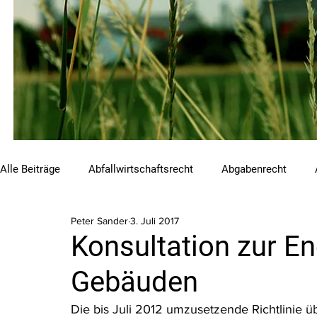
Alle Beiträge
Abfallwirtschaftsrecht
Abgabenrecht
Peter Sander
3. Juli 2017
Beihilfen und Förderungen
Chemikalienrecht
Emis
Konsultation zur En
Gebäuden
Luftreinhalterecht
Naturschutzrecht
Raumordnungs
Die bis Juli 2012 umzusetzende Richtlinie 