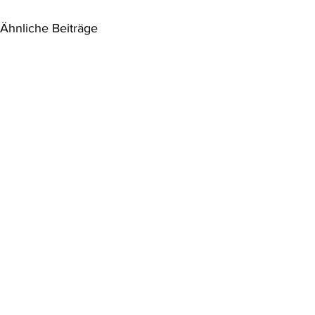
Ähnliche Beiträge
Das Preisänderungsrecht ist
EuGH: Priva
tot – lang lebe das
unzulässig
Preisänderungsrecht
Der Oberste Gerichtshof hat
Der EuGH stell
entschieden, dass die auf § 80
Leitungsanlag