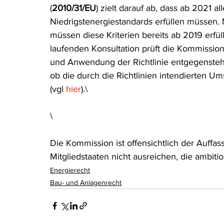
(
2010/31/EU
) zielt darauf ab, dass ab 2021 a
Rohstoffrecht
(Umwelt-)Strafrecht
Tierschutzrecht
Niedrigstenergiestandards erfüllen müssen. 
müssen diese Kriterien bereits ab 2019 erfüll
laufenden Konsultation prüft die Kommissio
Verfahrensrecht
Vergaberecht
Verkehr- und Transp
und Anwendung der Richtlinie entgegensteh
ob die durch die Richtlinien intendierten 
(vgl 
hier
).\
Wasserrecht
RDU Umwelt-Ausgabe
Erdgas
S
\
Die Kommission ist offensichtlich der Auffa
Mitgliedstaaten nicht ausreichen, die ambiti
Energierecht
Bau- und Anlagenrecht