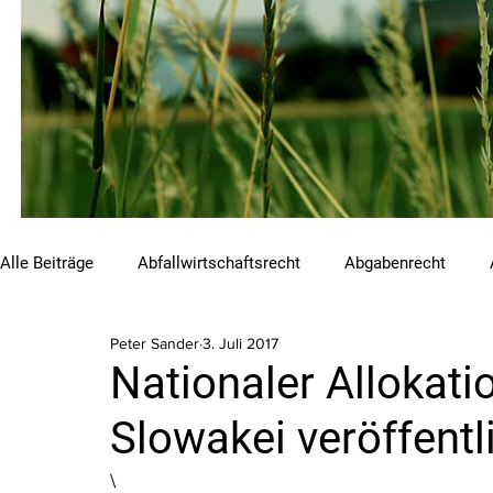
Alle Beiträge
Abfallwirtschaftsrecht
Abgabenrecht
Peter Sander
3. Juli 2017
Beihilfen und Förderungen
Chemikalienrecht
Emis
Nationaler Allokati
Slowakei veröffentl
Luftreinhalterecht
Naturschutzrecht
Raumordnungs
\