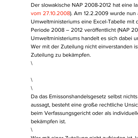
Der slowakische NAP 2008-2012 hat eine la
Rohstoffrecht
(Umwelt-)Strafrecht
Tierschutzrecht
vom 27.10.2008
). Am 12.2.2009 wurde nun
Umweltministeriums eine Excel-Tabelle mit de
Periode 2008 – 2012 veröffentlicht (NAP 20
Verfahrensrecht
Vergaberecht
Verkehr- und Transp
Umweltministeriums handelt es sich dabei 
Wer mit der Zuteilung nicht einverstanden i
Zuteilung zu bekämpfen.
Wasserrecht
RDU Umwelt-Ausgabe
Erdgas
S
\
\
\
Da das Emissonshandelsgesetz selbst nichts 
aussagt, besteht eine große rechtliche Unsic
beim Verfassungsgericht oder als individuel
bekämpfen ist. 
\