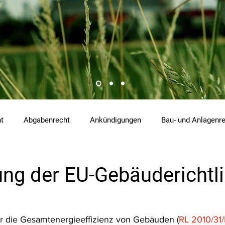
ht
Abgabenrecht
Ankündigungen
Bau- und Anlagenr
hemikalienrecht
Emissionen
Energierecht
Klimasch
ng der EU-Gebäuderichtli
tzrecht
Raumordnungs- und Planungsrecht
RdU
Re
er die Gesamtenergieeffizienz von Gebäuden (
RL 2010/31