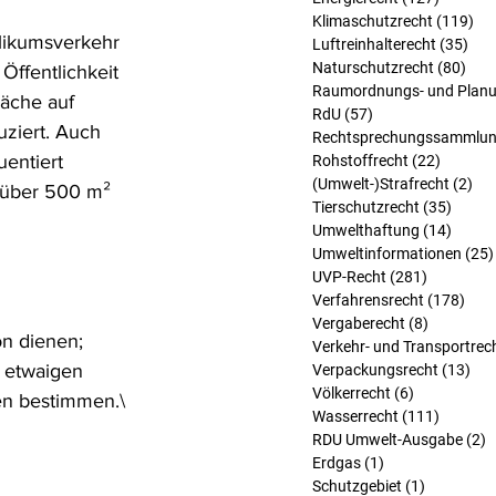
Klimaschutzrecht
(119)
119
likumsverkehr 
Luftreinhalterecht
(35)
35 
Naturschutzrecht
(80)
80 B
ffentlichkeit 
Raumordnungs- und Planu
läche auf 
RdU
(57)
57 Beiträge
ziert. Auch 
Rechtsprechungssammlu
entiert 
Rohstoffrecht
(22)
22 Beit
(Umwelt-)Strafrecht
(2)
2 B
 über 500 m² 
Tierschutzrecht
(35)
35 Bei
Umwelthaftung
(14)
14 Bei
Umweltinformationen
(25)
UVP-Recht
(281)
281 Beitr
Verfahrensrecht
(178)
178 
Vergaberecht
(8)
8 Beiträg
on dienen; 
Verkehr- und Transportrec
 etwaigen 
Verpackungsrecht
(13)
13 
Völkerrecht
(6)
6 Beiträge
ten bestimmen.\
Wasserrecht
(111)
111 Bei
RDU Umwelt-Ausgabe
(2)
2
Erdgas
(1)
1 Beitrag
Schutzgebiet
(1)
1 Beitrag