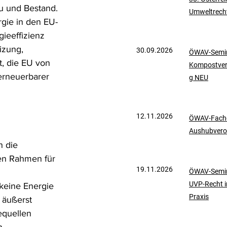
 und Bestand. 
Umweltrech
mationen
UVP-Recht
gie in den EU-
ieeffizienz 
izung, 
30.09.2026
ÖWAV-Semin
ölkerrecht
, die EU von 
Kompostve
erneuerbarer 
g NEU
12.11.2026
ÖWAV-Fachd
Aushubvero
n die 
en Rahmen für 
19.11.2026
ÖWAV-Semin
UVP-Recht i
 keine Energie 
Praxis
 äußerst 
equellen 