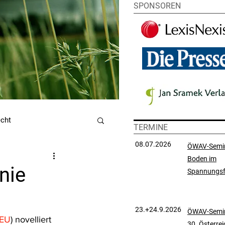
SPONSOREN
echt
TERMINE
08.07.2026
ÖWAV-Semi
Boden im
utzrecht
nie
Spannungsf
chtsprechungssammlung
23.+24.9.2026
ÖWAV-Semin
/EU
) novelliert 
30. Österre