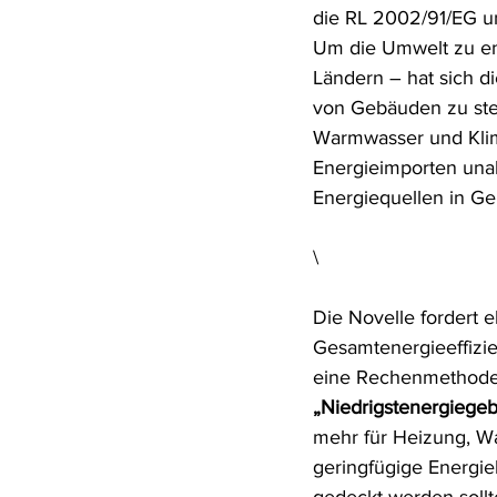
die RL 2002/91/EG u
Rohstoffrecht
(Umwelt-)Stra
Um die Umwelt zu en
Ländern – hat sich d
von Gebäuden zu ste
Verfahrensrecht
Vergaberec
Warmwasser und Klima
Energieimporten una
Energiequellen in G
Wasserrecht
RDU Umwelt-A
\
Die Novelle fordert 
Gesamtenergieeffizi
eine Rechenmethode 
„Niedrigstenergiege
mehr für Heizung, W
geringfügige Energie