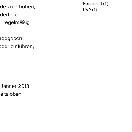
Forstrecht
(1)
1 Beitrag
ude zu erhöhen, 
UVP
(1)
1 Beitrag
ert die 
n 
regelmäßig 
orgegeben 
der einführen, 
b Jänner 2013 
eits oben 