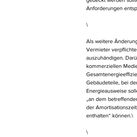
gedeckt werden sollt
Anforderungen entsp
\
Als weitere Änderung
Vermieter verpflicht
auszuhändigen. Darü
kommerziellen Medie
Gesamtenergieeffizie
Gebäudeteile, bei den
Energieausweise sol
„an dem betreffende
der Amortisationszei
enthalten“ können.\
\