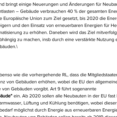
nd bringt einige Neuerungen und Änderungen für Neubau
frecht
Tierschutzrecht
Umwelthaftung
Umweltinfor
tlasten – Gebäude verbrauchen 40 % der gesamten Ener
ie Europäische Union zum Ziel gesetzt, bis 2020 die Energ
igern und den Einsatz von erneuerbaren Energien für He
ht
Verkehr- und Transportrecht
Verpackungsrecht
V
tisierung zu erhöhen. Daneben wird das Ziel mitverfolgt
bhängig zu machen, insb durch eine verstärkte Nutzung 
ebäuden.\
usgabe
Erdgas
Schutzgebiet
Forstrecht
ebenso wie die vorhergehende RL, dass die Mitgliedstaate
enz von Gebäuden erhöhen, wobei die EU den allgemein
von Gebäuden vorgibt. Art 9 führt sogenannte 
bäude“
 ein. Ab 2020 sollen alle Neubauten in der EU fast
armwasser, Lüftung und Kühlung benötigen, wobei dieser
bedarf möglichst durch Energie aus erneuerbaren Energi