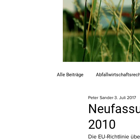
Alle Beiträge
Abfallwirtschaftsrec
Peter Sander
3. Juli 2017
Beihilfen und Förderungen
C
Neufassu
2010
Luftreinhalterecht
Naturschu
Die EU-Richtlinie üb