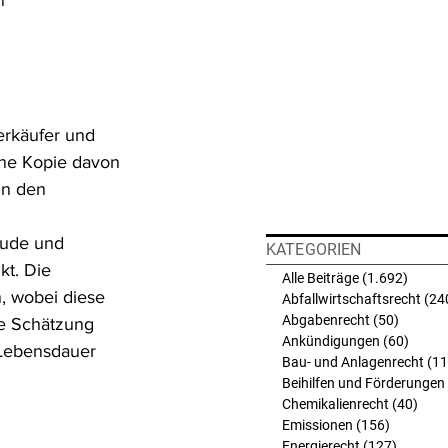
n 
erkäufer und 
ne Kopie davon 
in den 
äude und 
KATEGORIEN
kt. Die 
Alle Beiträge
(1.692)
1.692 
, wobei diese 
Abfallwirtschaftsrecht
(24
Abgabenrecht
(50)
50 Beit
e Schätzung 
Ankündigungen
(60)
60 Bei
 Lebensdauer 
Bau- und Anlagenrecht
(11
Beihilfen und Förderungen
Chemikalienrecht
(40)
40 B
Emissionen
(156)
156 Beit
Energierecht
(127)
127 Bei