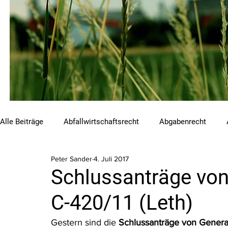
Alle Beiträge
Abfallwirtschaftsrecht
Abgabenrecht
Peter Sander
4. Juli 2017
Beihilfen und Förderungen
Chemikalienrecht
Emis
Schlussanträge von
C-420/11 (Leth)
Luftreinhalterecht
Naturschutzrecht
Raumordnungs
Gestern sind die 
Schlussanträge von General