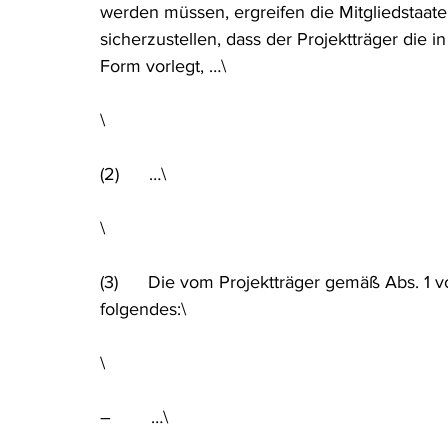
werden müssen, ergreifen die Mitgliedstaat
sicherzustellen, dass der Projektträger die
Form vorlegt, …\
\
(2)      …\
\
(3)      Die vom Projektträger gemäß Abs. 
folgendes:\
\
–        …\