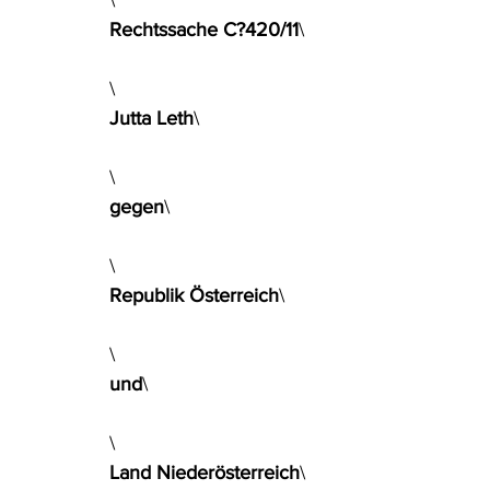
\
Rechtssache C?420/11
\
\
Jutta Leth
\
\
gegen
\
\
Republik Österreich
\
\
und
\
\
Land Niederösterreich
\