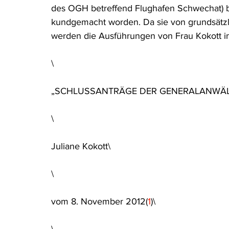
des OGH betreffend Flughafen Schwechat) b
Rohstoffrecht
(Umwelt-)Strafrecht
Tierschutzrecht
kundgemacht worden. Da sie von grundsätzlic
werden die Ausführungen von Frau Kokott i
Verfahrensrecht
Vergaberecht
Verkehr- und Transp
\
„SCHLUSSANTRÄGE DER GENERALANWÄL
Wasserrecht
RDU Umwelt-Ausgabe
Erdgas
S
\
Juliane Kokott\
\
vom 8. November 2012(
1
)\